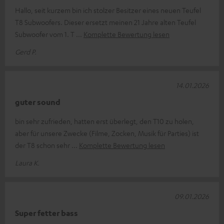
Hallo, seit kurzem bin ich stolzer Besitzer eines neuen Teufel
T8 Subwoofers. Dieser ersetzt meinen 21 Jahre alten Teufel
Subwoofer vom 1. T
Komplette Bewertung lesen
Gerd P.
14.01.2026
guter sound
bin sehr zufrieden, hatten erst überlegt, den T10 zu holen,
aber für unsere Zwecke (Filme, Zocken, Musik für Parties) ist
der T8 schon sehr
Komplette Bewertung lesen
Laura K.
09.01.2026
Super fetter bass