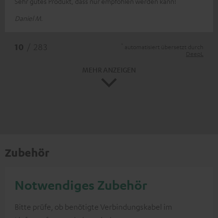
Sehr gutes Produkt, dass nur empfohlen werden kann!
Daniel M.
*
10
/ 283
automatisiert übersetzt durch
DeepL
MEHR ANZEIGEN
Zubehör
Notwendiges Zubehör
Bitte prüfe, ob benötigte Verbindungskabel im