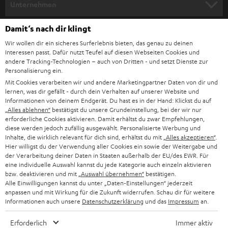
e
Unternehmen
l
HEIMKINO-KOMPLETTANLAGEN
SUPPORT
Damit‘s nach dir klingt
d
Teufel Onlineshops
Wir wollen dir ein sicheres Surferlebnis bieten, das genau zu deinen
SOUNDBAR
u
KARRIERE
Interessen passt. Dafür nutzt Teufel auf diesen Webseiten Cookies und
DEUTSCHLAND
n
andere Tracking-Technologien – auch von Dritten - und setzt Dienste zur
HIFI-LAUTSPRECHER
Personalisierung ein.
PRESSE & MARKETING
g
Mit Cookies verarbeiten wir und andere Marketingpartner Daten von dir und
ÖSTERREICH
SMART HOME
lernen, was dir gefällt - durch dein Verhalten auf unserer Website und
GESCHÄFTSKUNDEN
Informationen von deinem Endgerät. Du hast es in der Hand: Klickst du auf
„Alles ablehnen“
bestätigst du unsere Grundeinstellung, bei der wir nur
SCHWEIZ
BLUETOOTH-LAUTSPRECHER
PARTNERPROGRAMM
erforderliche Cookies aktivieren. Damit erhältst du zwar Empfehlungen,
diese werden jedoch zufällig ausgewählt. Personalisierte Werbung und
KOPFHÖRER
Inhalte, die wirklich relevant für dich sind, erhältst du mit
„Alles akzeptieren“
.
NIEDERLANDE
BLOG
Hier willigst du der Verwendung aller Cookies ein sowie der Weitergabe und
der Verarbeitung deiner Daten in Staaten außerhalb der EU/des EWR. Für
BLUETOOTH-KOPFHÖRER
NEWSLETTER
eine individuelle Auswahl kannst du jede Kategorie auch einzeln aktivieren
BELGIEN
bzw. deaktivieren und mit
„Auswahl übernehmen“
bestätigen.
STEREOANLAGEN
Alle Einwilligungen kannst du unter „Daten-Einstellungen“ jederzeit
STORES
anpassen und mit Wirkung für die Zukunft widerrufen. Schau dir für weitere
FRANKREICH
LAUTSPRECHER
Informationen auch unsere
Datenschutzerklärung
und das
Impressum
an.
DEINE VORTEILE BEI TEUFEL
Erforderlich
Immer aktiv
POLEN
ULTIMA-SERIE