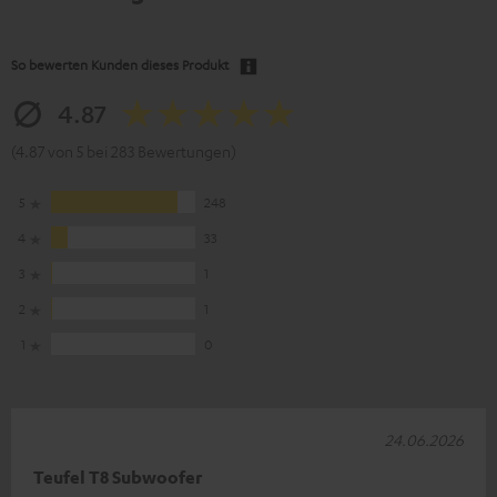
So bewerten Kunden dieses Produkt
4.87
(4.87 von 5 bei 283 Bewertungen)
5
248
4
33
3
1
2
1
1
0
24.06.2026
Teufel T8 Subwoofer