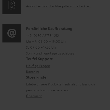
k
t
e
d
A
Audio-Lexikon: Fachbegriffe schnell erklärt
t
i
n
e
u
r
o
z
n
d
o
n
u
i
K
Persönliche Kaufberatung
g
e
m
o
o
+49 (0) 30 / 217 84 212
e
n
V
Mo – Fr 08:00 – 19:00 Uhr
-
n
r
z
e
Sa 09:00 – 17:30 Uhr
L
t
ä
u
r
Sonn- und Feiertage geschlossen
e
a
t
Teufel Support
r
s
x
k
e
Häufige Fragen
G
a
i
Kontakt
t
R
a
n
Store Finder
k
d
ü
r
d
Erlebe unsere Produkte hautnah und lass dich
o
a
c
a
persönlich im Store beraten.
n
t
k
Übersicht
n
e
n
t