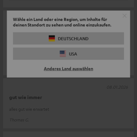
Wähle ein Land oder eine Region, um Inhalte für
09.01.2026
deinen Standort zu sehen und online einzukaufen.
Hält sich gut
DEUTSCHLAND
Ich habe den T8 mit den Active 25-Lautsprechern kombiniert.
Dazu noch den Effect 2. Was für ein Unterschied beim
USA
Musikhören oder beim Abspie
Komplette Bewertung lesen
Kurt D.
(automatisch übersetzt *)
Anderes Land auswählen
08.01.2026
gut wie immer
alles gut wie erwartet
Thomas G.