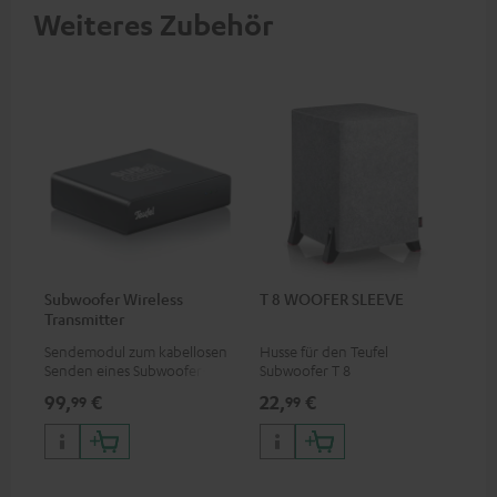
Weiteres Zubehör
Subwoofer Wireless
T 8 WOOFER SLEEVE
Transmitter
Sendemodul zum kabellosen
Husse für den Teufel
Senden eines Subwoofer-
Subwoofer T 8
Signals
99,
€
22,
€
99
99