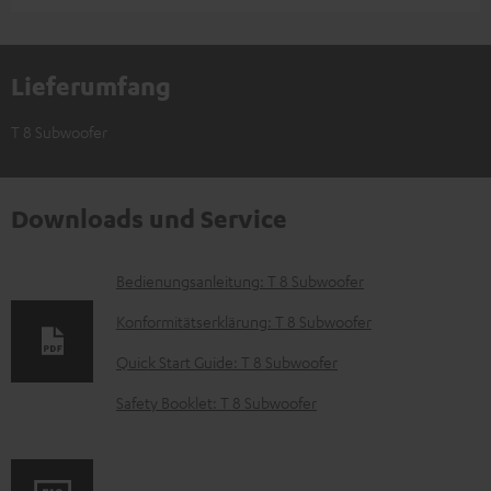
Lieferumfang
T 8 Subwoofer
Downloads und Service
D
Bedienungsanleitung: T 8 Subwoofer
o
Konformitätserklärung: T 8 Subwoofer
k
Quick Start Guide: T 8 Subwoofer
u
Safety Booklet: T 8 Subwoofer
m
e
n