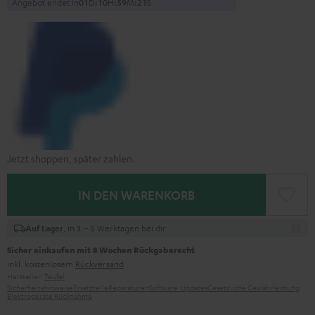
Angebot endet in
0
1
D
:
1
0
H
:
5
9
M
:
2
0
S
Jetzt shoppen, später zahlen.
IN DEN WARENKORB
, in 3 – 5 Werktagen bei dir
Auf Lager
Sicher einkaufen mit 8 Wochen Rückgaberecht
inkl. kostenlosem
Rückversand
Hersteller:
Teufel
Sicherheitshinweise
Ersatzteile
Reparaturen
Software-Updates
Gesetzliche Gewährleistung
Elektrogeräte Rücknahme