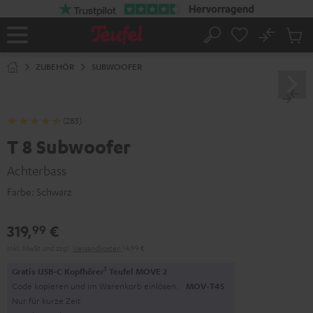
ZUM
NHALT
RINGEN
No
Abs
Startseite
Suche
Artike
im
ZUBEHÖR
SUBWOOFER
Waren
(283)
T 8 Subwoofer
Achterbass
Farbe:
Schwarz
319,
€
99
Inkl. MwSt
und zzgl.
Versandkosten
14,99 €
1
Gratis USB-C Kopfhörer
Teufel MOVE 2
Code kopieren und im Warenkorb einlösen.
MOV-T4S
Nur für kurze Zeit