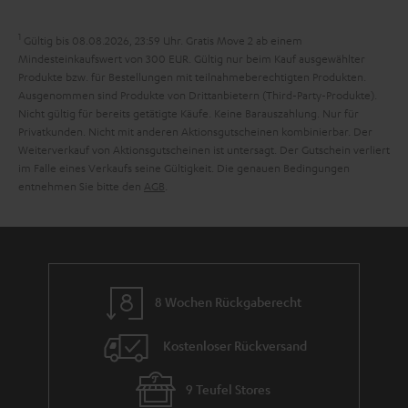
n
a
i
h
e
1
Gültig bis 08.08.2026, 23:59 Uhr. Gratis Move 2 ab einem
m
Mindesteinkaufswert von 300 EUR. Gültig nur beim Kauf ausgewählter
Produkte bzw. für Bestellungen mit teilnahmeberechtigten Produkten.
e
Ausgenommen sind Produkte von Drittanbietern (Third-Party-Produkte).
Nicht gültig für bereits getätigte Käufe. Keine Barauszahlung. Nur für
Privatkunden. Nicht mit anderen Aktionsgutscheinen kombinierbar. Der
Weiterverkauf von Aktionsgutscheinen ist untersagt. Der Gutschein verliert
im Falle eines Verkaufs seine Gültigkeit. Die genauen Bedingungen
entnehmen Sie bitte den
AGB
.
8 Wochen Rückgaberecht
Kostenloser Rückversand
9 Teufel Stores