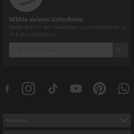
RABATT
N
Wähle deinen Gutschein!
Melde dich für den Newsletter an und erhalte bis zu
e
45 € als Dankeschön.
w
s
JETZT
EMAIL
l
ANME
WIDGET
e
t
t
e
r
a
n
Kategorien
m
HEIMKINO