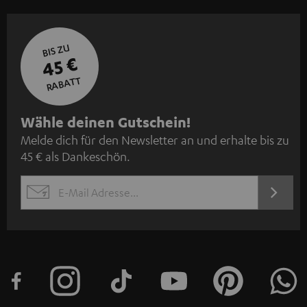
BIS ZU
45 €
RABATT
N
Wähle deinen Gutschein!
Melde dich für den Newsletter an und erhalte bis zu
e
45 € als Dankeschön.
w
s
JETZT
EMAIL
l
ANME
WIDGET
e
t
t
e