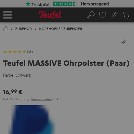
ZUM
NHALT
RINGEN
No
Abs
Startseite
Suche
Artike
im
ZUBEHÖR
KOPFHOERER ZUBEHOER
Waren
(35)
Teufel MASSIVE Ohrpolster (Paar)
Farbe:
Schwarz
16,
€
99
Inkl. MwSt
und zzgl.
Versandkosten
0,‐ €