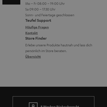
n
V
Mo – Fr 08:00 – 19:00 Uhr
-
n
r
z
e
Sa 09:00 – 17:30 Uhr
L
t
ä
u
r
Sonn- und Feiertage geschlossen
e
a
t
Teufel Support
r
s
x
k
e
Häufige Fragen
G
a
i
Kontakt
t
R
a
n
Store Finder
k
d
ü
r
d
Erlebe unsere Produkte hautnah und lass dich
o
a
c
a
persönlich im Store beraten.
n
t
k
Übersicht
n
e
n
t
n
a
i
h
e
m
e
8 Wochen Rückgaberecht