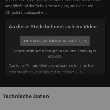
anschließend den Schritten im Video, um die neuen
Ohrpolster aufzuziehen.
An dieser Stelle befindet sich ein Video
EINMALIG ZUSTIMMEN UND ANZEIGEN
Externe Inhalte immer anzeigen? In den Daten‑Einstellungen
aktivieren
YouTube-/Vimeo-Videos sind externe Inhalte. Der
externe Inhalt kann hier mit nur einem Klick
angezeigt werden. Mit dem Anklicken des Inhalts wird
zugestimmt, dass externe Inhalte angezeigt werden.
Dabei können personenbezogene Daten an
Technische Daten
Drittplattformen übermittelt werden.
Weitere
Informationen sind in der Datenschutzerklärung