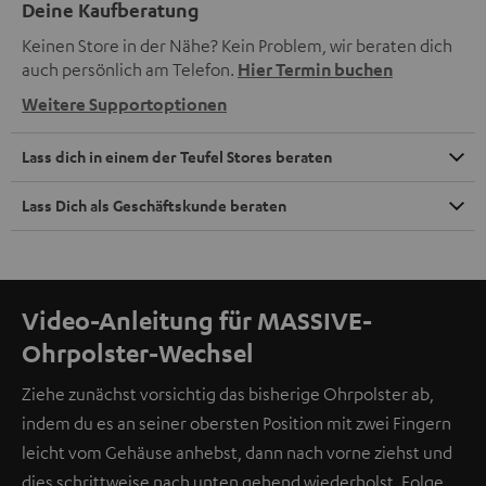
Deine Kaufberatung
Keinen Store in der Nähe? Kein Problem, wir beraten dich
auch persönlich am Telefon.
Hier Termin buchen
Weitere Supportoptionen
Lass dich in einem der Teufel Stores beraten
Lass Dich als Geschäftskunde beraten
Video-Anleitung für MASSIVE-
Ohrpolster-Wechsel
Ziehe zunächst vorsichtig das bisherige Ohrpolster ab,
indem du es an seiner obersten Position mit zwei Fingern
leicht vom Gehäuse anhebst, dann nach vorne ziehst und
dies schrittweise nach unten gehend wiederholst. Folge