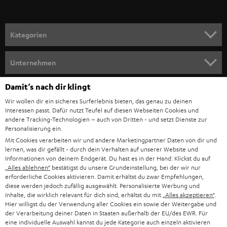
r
a
n
Kategorien
m
HEIMKINO
e
Unternehmen
l
HEIMKINO-KOMPLETTANLAGEN
SUPPORT
Damit‘s nach dir klingt
d
Teufel Onlineshops
Wir wollen dir ein sicheres Surferlebnis bieten, das genau zu deinen
SOUNDBAR
u
KARRIERE
Interessen passt. Dafür nutzt Teufel auf diesen Webseiten Cookies und
DEUTSCHLAND
n
andere Tracking-Technologien – auch von Dritten - und setzt Dienste zur
HIFI-LAUTSPRECHER
Personalisierung ein.
PRESSE & MARKETING
g
Mit Cookies verarbeiten wir und andere Marketingpartner Daten von dir und
ÖSTERREICH
SMART HOME
lernen, was dir gefällt - durch dein Verhalten auf unserer Website und
GESCHÄFTSKUNDEN
Informationen von deinem Endgerät. Du hast es in der Hand: Klickst du auf
„Alles ablehnen“
bestätigst du unsere Grundeinstellung, bei der wir nur
SCHWEIZ
BLUETOOTH-LAUTSPRECHER
PARTNERPROGRAMM
erforderliche Cookies aktivieren. Damit erhältst du zwar Empfehlungen,
diese werden jedoch zufällig ausgewählt. Personalisierte Werbung und
KOPFHÖRER
Inhalte, die wirklich relevant für dich sind, erhältst du mit
„Alles akzeptieren“
.
NIEDERLANDE
BLOG
Hier willigst du der Verwendung aller Cookies ein sowie der Weitergabe und
der Verarbeitung deiner Daten in Staaten außerhalb der EU/des EWR. Für
BLUETOOTH-KOPFHÖRER
NEWSLETTER
eine individuelle Auswahl kannst du jede Kategorie auch einzeln aktivieren
BELGIEN