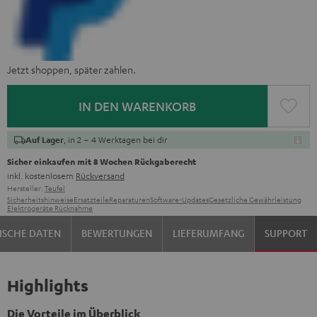
Jetzt shoppen, später zahlen.
IN DEN WARENKORB
, in 2 – 4 Werktagen bei dir
Auf Lager
Sicher einkaufen mit 8 Wochen Rückgaberecht
inkl. kostenlosem
Rückversand
Hersteller:
Teufel
Sicherheitshinweise
Ersatzteile
Reparaturen
Software-Updates
Gesetzliche Gewährleistung
Elektrogeräte Rücknahme
ISCHE DATEN
BEWERTUNGEN
LIEFERUMFANG
SUPPORT
Highlights
Die Vorteile im Überblick