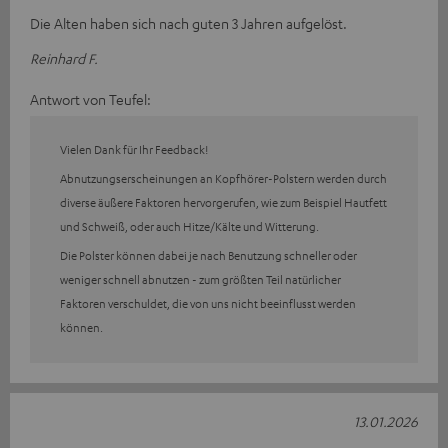
Die Alten haben sich nach guten 3 Jahren aufgelöst.
Reinhard F.
Antwort von Teufel:
Vielen Dank für Ihr Feedback!
Abnutzungserscheinungen an Kopfhörer-Polstern werden durch
diverse äußere Faktoren hervorgerufen, wie zum Beispiel Hautfett
und Schweiß, oder auch Hitze/Kälte und Witterung.
Die Polster können dabei je nach Benutzung schneller oder
weniger schnell abnutzen - zum größten Teil natürlicher
Faktoren verschuldet, die von uns nicht beeinflusst werden
können.
13.01.2026