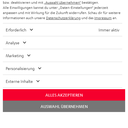
bzw. deaktivieren und mit
„Auswahl übernehmen“
bestätigen.
STEREOANLAGEN
Alle Einwilligungen kannst du unter „Daten-Einstellungen“ jederzeit
STORES
anpassen und mit Wirkung für die Zukunft widerrufen. Schau dir für weitere
FRANKREICH
LAUTSPRECHER
Informationen auch unsere
Datenschutzerklärung
und das
Impressum
an.
DEINE VORTEILE BEI TEUFEL
Erforderlich
Immer aktiv
POLEN
ULTIMA-SERIE
TEUFEL STORY
Analyse
IN-EAR-KOPFHÖRER
SPANIEN
UNSER MANAGEMENT
Marketing
FANSHOP
NACHHALTIGKEIT
ITALIEN
NEUHEITEN
Personalisierung
Technische Änderungen, Tippfehler und Irrtum vorbehalten. Das auf unseren
UNSERE WERTE
Fotos abgebildete Zubehör ist nicht im Lieferumfang enthalten. Etwaige
USA
Entsorgungsgebühren für Batterien sind im Preis inbegriffen.
Externe Inhalte
BILDUNGSRABATT
©2026 Lautsprecher Teufel GmbH - All rights reserved.
WEITERE LÄNDER
ALLES AKZEPTIEREN
GESCHENKGUTSCHEIN
Chat
Impressum
AGB
Datenschutz
Daten-Einstellungen
EU Data Act
AUSWAHL ÜBERNEHMEN
BARRIEREFREIHEIT
starten
Vertrag widerrufen