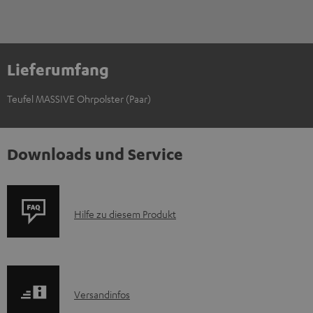
Lieferumfang
Teufel MASSIVE Ohrpolster (Paar)
Downloads und Service
P
Hilfe zu diesem Produkt
r
o
d
I
Versandinfos
u