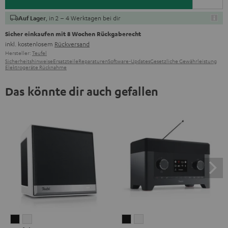
, in 2 – 4 Werktagen bei dir
Auf Lager
Sicher einkaufen mit 8 Wochen Rückgaberecht
inkl. kostenlosem
Rückversand
Hersteller:
Teufel
Sicherheitshinweise
Ersatzteile
Reparaturen
Software-Updates
Gesetzliche Gewährleistung
Elektrogeräte Rücknahme
Das könnte dir auch gefallen
Teufel
Teufel
RADIO
RADIO