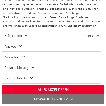
Hier willigst du der Verwendung aller Cookies ein sowie der Weitergabe und
der Verarbeitung deiner Daten in Staaten außerhalb der EU/des EWR. Für
eine individuelle Auswahl kannst du jede Kategorie auch einzeln aktivieren
bzw. deaktivieren und mit
„Auswahl übernehmen“
bestätigen.
Alle Einwilligungen kannst du unter „Daten-Einstellungen“ jederzeit
anpassen und mit Wirkung für die Zukunft widerrufen. Schau dir für weitere
Informationen auch unsere
Datenschutzerklärung
und das
Impressum
an.
„Teufel setzt mit seinen WLAN-Boxen ganz eigene
Erforderlich
Immer aktiv
Akzente.“
Analyse
Audio Video Foto Bild
04/2018
Marketing
Mehr...
Personalisierung
Externe Inhalte
ALLES AKZEPTIEREN
Chat
AUSWAHL ÜBERNEHMEN
starten
„… ein echter Partymacher …“