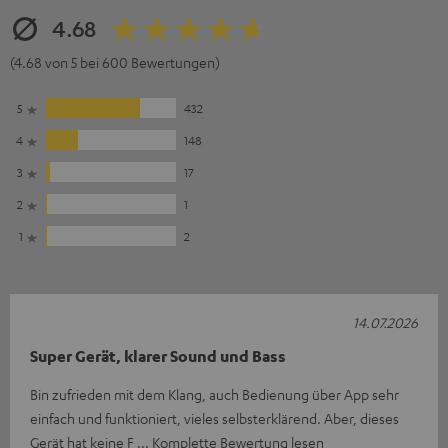
4.68
(4.68 von 5 bei 600 Bewertungen)
5
432
4
148
3
17
2
1
1
2
14.07.2026
Super Gerät, klarer Sound und Bass
Bin zufrieden mit dem Klang, auch Bedienung über App sehr
einfach und funktioniert, vieles selbsterklärend. Aber, dieses
Gerät hat keine F
Komplette Bewertung lesen