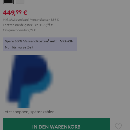
449,
€
99
Inkl. MwSt
und zzgl.
Versandkosten
9,99 €
Letzter niedrigster Preis
399,
99
€
Originalpreis
499,
99
€
1
Spare 50 % Versandkosten
mit:
VKF-72F
Nur für kurze Zeit
Jetzt shoppen, später zahlen.
IN DEN WARENKORB