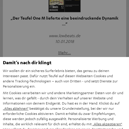
„Der Teufel One M lieferte eine beeindruckende Dynamik
…“
www.lowbeats.de
10.01.2018
Mehr...
Damit‘s nach dir klingt
Wir wollen dir ein sicheres Surferlebnis bieten, das genau zu deinen
Interessen passt. Dafür nutzt Teufel auf diesen Webseiten Cookies und
andere Tracking-Technologien – auch von Dritten - und setzt Dienste zur
Personalisierung ein.
Mit Cookies verarbeiten wir und andere Marketingpartner Daten von dir und
„Der One M tritt stattlich auf.“
lernen, was dir gefällt - durch dein Verhalten auf unserer Website und
Informationen von deinem Endgerät. Du hast es in der Hand: Klickst du auf
„Alles ablehnen“
bestätigst du unsere Grundeinstellung, bei der wir nur
Area DVD
erforderliche Cookies aktivieren. Damit erhältst du zwar Empfehlungen,
02.07.2018
diese werden jedoch zufällig ausgewählt. Personalisierte Werbung und
Inhalte, die wirklich relevant für dich sind, erhältst du mit
„Alles akzeptieren“
.
Mehr...