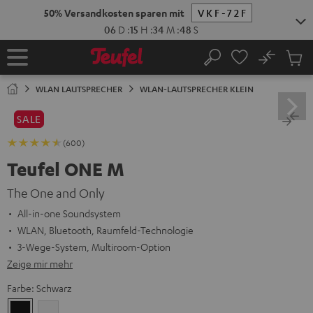
ZUM
NHALT
RINGEN
No
Abs
Startseite
Suche
Artike
im
WLAN LAUTSPRECHER
WLAN-LAUTSPRECHER KLEIN
Waren
SALE
(600)
Teufel ONE M
The One and Only
All-in-one Soundsystem
WLAN, Bluetooth, Raumfeld-Technologie
3-Wege-System, Multiroom-Option
Zeige mir mehr
Farbe:
Schwarz
Schwarz
Weiß