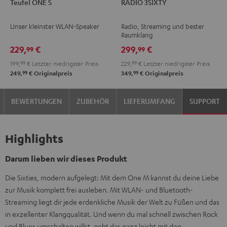
Teufel ONE S
RADIO 3SIXTY
ONE
ONE
3SIXTY
3SIXTY
S
S
Schwarz
Weiß
Unser kleinster WLAN-Speaker
Radio, Streaming und bester
Schwarz
Weiß
Raumklang
229,
€
299,
€
99
99
199,
99
€
Letzter niedrigster Preis
229,
99
€
Letzter niedrigster Preis
99
99
249,
€
Originalpreis
349,
€
Originalpreis
BEWERTUNGEN
ZUBEHÖR
LIEFERUMFANG
SUPPORT
Highlights
Darum lieben wir dieses Produkt
Die Sixties, modern aufgelegt: Mit dem One M kannst du deine Liebe
zur Musik komplett frei ausleben. Mit WLAN- und Bluetooth-
Streaming liegt dir jede erdenkliche Musik der Welt zu Füßen und das
in exzellenter Klangqualität. Und wenn du mal schnell zwischen Rock
und Blues umschalten willst, geht das ganz leicht mit den