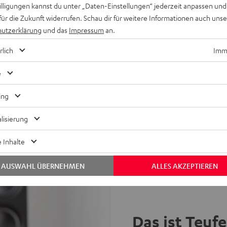
willigungen kannst du unter „Daten-Einstellungen“ jederzeit anpassen und
für die Zukunft widerrufen. Schau dir für weitere Informationen auch uns
Ambition
utzerklärung
und das
Impressum
an.
externem Subwoofer für größere
rlich
Imme
e
ing
lisierung
 Inhalte
AUSWAHL ÜBERNEHMEN
ALLES AKZEPTIEREN
Das ist Teuf