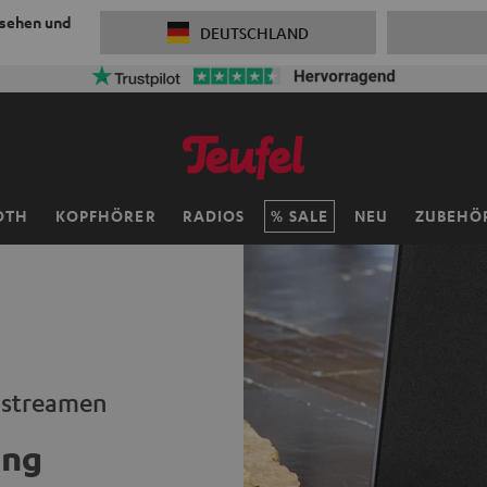
 sehen und
DEUTSCHLAND
OTH
KOPFHÖRER
RADIOS
SALE
NEU
ZUBEHÖ
i streamen
ing