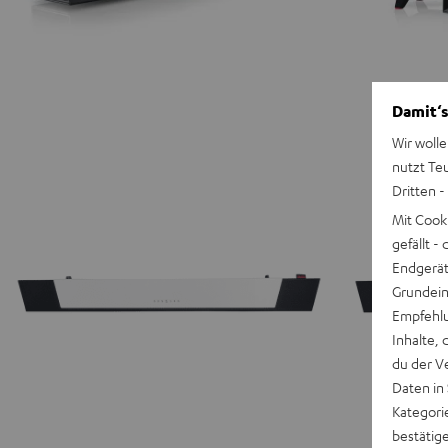
Damit‘s
Wir wolle
nutzt Te
Dritten -
Mit Cook
gefällt 
Endgerät.
Grundeins
Empfehlu
Inhalte, 
du der V
Daten in
Kategori
bestätig