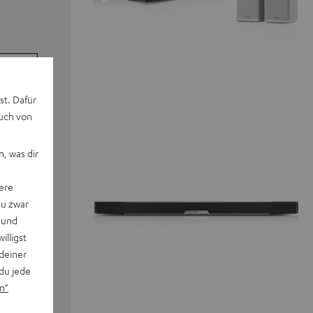
st. Dafür
auch von
, was dir
ere
du zwar
 und
willigst
deiner
du jede
n“