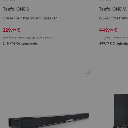
ONE
ONE
ONE
ONE
Teufel ONE S
Teufel ONE M
S
S
M
M
Unser kleinster WLAN-Speaker
WLAN-Streaming
Schwarz
Weiß
Schwarz
Weiß
229,
€
449,
€
99
99
199,
99
€
Letzter niedrigster Preis
399,
99
€
Letzter nie
99
99
249,
€
Originalpreis
499,
€
Originalp