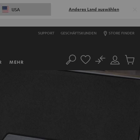
Anderes Land auswählen
USA
SUPPORT
GESCHÄFTSKUNDEN
STORE FINDER
No
R
MEHR
Suche
Mein
Artikel
Konto
im
Warenk