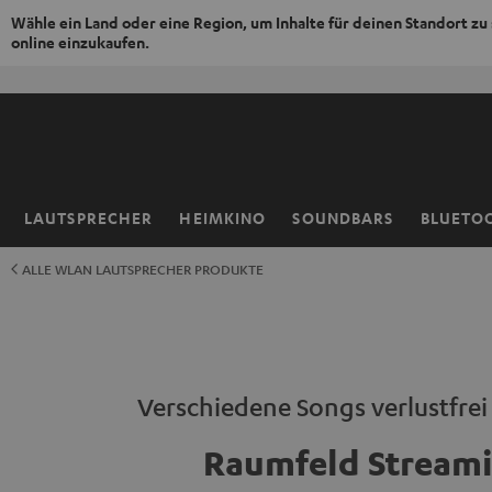
Wähle ein Land oder eine Region, um Inhalte für deinen Standort zu
online einzukaufen.
ZUM
NHALT
RINGEN
LAUTSPRECHER
HEIMKINO
SOUNDBARS
BLUETO
Startseite
ALLE WLAN LAUTSPRECHER PRODUKTE
Verschiedene Songs verlustfre
Raumfeld Stream