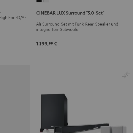
LUX
LUX
-
CINEBAR LUX Surround "5.0-Set"
Surround
Surround
 High End-D/A-
"5.0-
"5.0-
Als Surround-Set mit Funk-Rear-Speaker und
Set"
Set"
integriertem Subwoofer
Schwarz
Weiß
1.199,
€
99