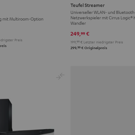
Streamer
Teufel Streamer
Schwarz
Universeller WLAN- und Bluetooth
Netzwerkspieler mit Cirrus Logic®
 mit Multiroom-Option
Wandler
249,
€
99
drigster Preis
199,
99
€
Letzter niedrigster Preis
reis
99
299,
€
Originalpreis