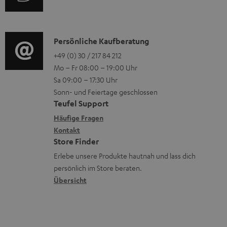
i
n
u
r
o
z
d
o
n
u
i
K
Persönliche Kaufberatung
g
e
m
o
o
+49 (0) 30 / 217 84 212
e
n
V
Mo – Fr 08:00 – 19:00 Uhr
-
n
r
z
e
Sa 09:00 – 17:30 Uhr
L
t
ä
u
r
Sonn- und Feiertage geschlossen
e
a
t
Teufel Support
r
s
x
k
e
Häufige Fragen
G
a
i
Kontakt
t
R
a
n
Store Finder
k
d
ü
r
d
Erlebe unsere Produkte hautnah und lass dich
o
a
c
a
persönlich im Store beraten.
n
t
k
Übersicht
n
e
n
t
n
a
i
h