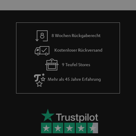
e
m
e
8 Wochen Rückgaberecht
Kostenloser Rückversand
9 Teufel Stores
Mehr als 45 Jahre Erfahrung