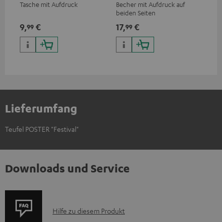
Tasche mit Aufdruck
Becher mit Aufdruck auf
Sna
beiden Seiten
Log
9,
€
17,
€
24
99
99
Lieferumfang
Teufel POSTER "Festival"
Downloads und Service
P
Hilfe zu diesem Produkt