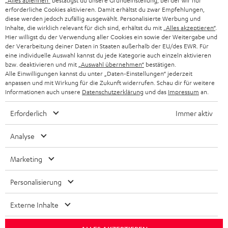
„Alles ablehnen“
bestätigst du unsere Grundeinstellung, bei der wir nur
SCHWEIZ
BLUETOOTH-LAUTSPRECHER
PARTNERPROGRAMM
erforderliche Cookies aktivieren. Damit erhältst du zwar Empfehlungen,
diese werden jedoch zufällig ausgewählt. Personalisierte Werbung und
KOPFHÖRER
Inhalte, die wirklich relevant für dich sind, erhältst du mit
„Alles akzeptieren“
.
NIEDERLANDE
BLOG
Hier willigst du der Verwendung aller Cookies ein sowie der Weitergabe und
der Verarbeitung deiner Daten in Staaten außerhalb der EU/des EWR. Für
BLUETOOTH-KOPFHÖRER
NEWSLETTER
eine individuelle Auswahl kannst du jede Kategorie auch einzeln aktivieren
BELGIEN
bzw. deaktivieren und mit
„Auswahl übernehmen“
bestätigen.
STEREOANLAGEN
Alle Einwilligungen kannst du unter „Daten-Einstellungen“ jederzeit
STORES
anpassen und mit Wirkung für die Zukunft widerrufen. Schau dir für weitere
FRANKREICH
LAUTSPRECHER
Informationen auch unsere
Datenschutzerklärung
und das
Impressum
an.
DEINE VORTEILE BEI TEUFEL
Erforderlich
Immer aktiv
POLEN
ULTIMA-SERIE
TEUFEL STORY
Analyse
IN-EAR-KOPFHÖRER
SPANIEN
UNSER MANAGEMENT
Marketing
FANSHOP
NACHHALTIGKEIT
ITALIEN
NEUHEITEN
Personalisierung
Technische Änderungen, Tippfehler und Irrtum vorbehalten. Das auf unseren
UNSERE WERTE
Fotos abgebildete Zubehör ist nicht im Lieferumfang enthalten. Etwaige
USA
Entsorgungsgebühren für Batterien sind im Preis inbegriffen.
Externe Inhalte
BILDUNGSRABATT
©2026 Lautsprecher Teufel GmbH - All rights reserved.
WEITERE LÄNDER