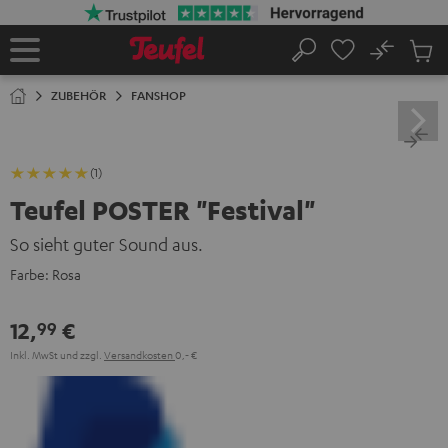
ZUM
NHALT
RINGEN
No
Abs
Startseite
Suche
Artike
im
ZUBEHÖR
FANSHOP
Waren
(1)
Teufel POSTER "Festival"
So sieht guter Sound aus.
Farbe:
Rosa
12,
€
99
Inkl. MwSt
und zzgl.
Versandkosten
0,‐ €