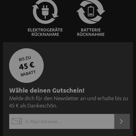
BIS ZU
45 €
RABATT
N
Wähle deinen Gutschein!
Melde dich für den Newsletter an und erhalte bis zu
e
45 € als Dankeschön.
w
s
JETZT
EMAIL
l
ANME
WIDGET
e