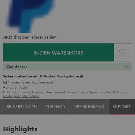
Jetzt shoppen, später zahlen.
IN DEN WARENKORB
Auf Lager
Sicher einkaufen mit 8 Wochen Rückgaberecht
inkl. kostenlosem
Rückversand
Hersteller:
Teufel
Sicherheitshinweise
Ersatzteile
Reparaturen
Software-Updates
Gesetzliche Gewährleistung
Elektrogeräte Rücknahme
BEWERTUNGEN
ZUBEHÖR
LIEFERUMFANG
SUPPORT
Highlights