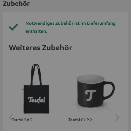
Zubehör
Notwendiges Zubehör ist im Lieferumfang
enthalten.
Weiteres Zubehör
Teufel BAG
Teufel CUP 2
Teu