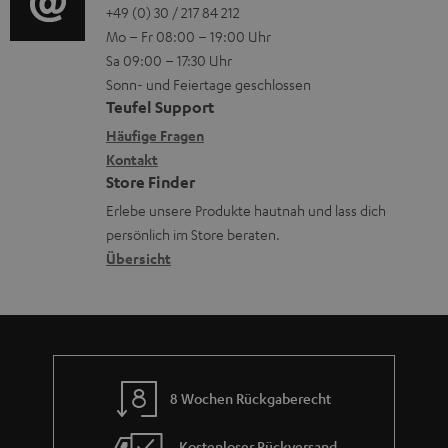
a
o
o
+49 (0) 30 / 217 84 212
e
n
Mo – Fr 08:00 – 19:00 Uhr
d
-
n
r
z
Sa 09:00 – 17:30 Uhr
e
L
t
ä
u
Sonn- und Feiertage geschlossen
n
e
a
t
Teufel Support
r
x
k
e
Häufige Fragen
G
i
Kontakt
t
R
a
Store Finder
k
d
ü
r
Erlebe unsere Produkte hautnah und lass dich
o
a
c
a
persönlich im Store beraten.
n
t
k
Übersicht
n
e
n
t
n
a
i
h
e
m
8 Wochen Rückgaberecht
e
Kostenloser Rückversand