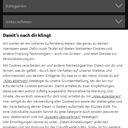
n
Kategorien
m
HEIMKINO
e
Unternehmen
l
HEIMKINO-KOMPLETTANLAGEN
SUPPORT
Damit‘s nach dir klingt
d
Teufel Onlineshops
Wir wollen dir ein sicheres Surferlebnis bieten, das genau zu deinen
SOUNDBAR
u
KARRIERE
Interessen passt. Dafür nutzt Teufel auf diesen Webseiten Cookies und
DEUTSCHLAND
n
andere Tracking-Technologien – auch von Dritten - und setzt Dienste zur
HIFI-LAUTSPRECHER
Personalisierung ein.
PRESSE & MARKETING
g
Mit Cookies verarbeiten wir und andere Marketingpartner Daten von dir und
ÖSTERREICH
SMART HOME
lernen, was dir gefällt - durch dein Verhalten auf unserer Website und
GESCHÄFTSKUNDEN
Informationen von deinem Endgerät. Du hast es in der Hand: Klickst du auf
„Alles ablehnen“
bestätigst du unsere Grundeinstellung, bei der wir nur
SCHWEIZ
BLUETOOTH-LAUTSPRECHER
PARTNERPROGRAMM
erforderliche Cookies aktivieren. Damit erhältst du zwar Empfehlungen,
diese werden jedoch zufällig ausgewählt. Personalisierte Werbung und
KOPFHÖRER
Inhalte, die wirklich relevant für dich sind, erhältst du mit
„Alles akzeptieren“
.
NIEDERLANDE
BLOG
Hier willigst du der Verwendung aller Cookies ein sowie der Weitergabe und
der Verarbeitung deiner Daten in Staaten außerhalb der EU/des EWR. Für
BLUETOOTH-KOPFHÖRER
NEWSLETTER
eine individuelle Auswahl kannst du jede Kategorie auch einzeln aktivieren
BELGIEN
bzw. deaktivieren und mit
„Auswahl übernehmen“
bestätigen.
STEREOANLAGEN
Alle Einwilligungen kannst du unter „Daten-Einstellungen“ jederzeit
STORES
anpassen und mit Wirkung für die Zukunft widerrufen. Schau dir für weitere