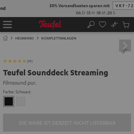
ZUM
NHALT
RINGEN
No
Abs
Startseite
Suche
Artike
im
HEIMKINO
KOMPLETTANLAGEN
Waren
(19)
Teufel Sounddeck Streaming
Filmsound pur.
Farbe:
Schwarz
Schwarz
Weiß
DIE WARE IST DERZEIT NICHT LIEFERBAR