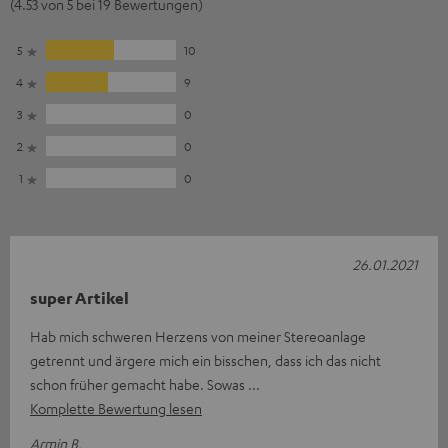
(4.53 von 5 bei 19 Bewertungen)
5
10
4
9
3
0
2
0
1
0
26.01.2021
super Artikel
Hab mich schweren Herzens von meiner Stereoanlage
getrennt und ärgere mich ein bisschen, dass ich das nicht
schon früher gemacht habe. Sowas
Komplette Bewertung lesen
Armin B.