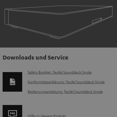
Downloads und Service
D
Safety Booklet: Teufel Sounddeck Single
o
Konformitätserklärung: Teufel Sounddeck Single
k
Bedienungsanleitung: Teufel Sounddeck Single
u
m
e
P
Hilfe zu diesem Produkt