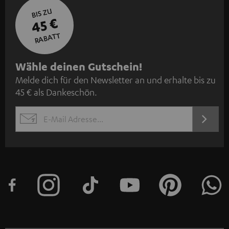
BIS ZU
45 €
RABATT
N
Wähle deinen Gutschein!
Melde dich für den Newsletter an und erhalte bis zu
e
45 € als Dankeschön.
w
s
JETZT
EMAIL
l
ANME
WIDGET
e
t
t
e
r
a