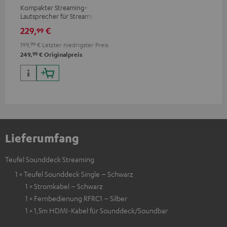
Kompakter Streaming-
Lautsprecher für Streaming
über WLAN und Bluetooth
229,
€
99
199,
99
€
Letzter niedrigster Preis
99
249,
€
Originalpreis
Lieferumfang
Teufel Sounddeck Streaming
1 × Teufel Sounddeck Single – Schwarz
1 × Stromkabel – Schwarz
1 × Fernbedienung RFRC1 – Silber
1 × 1,5m HDMI-Kabel für Sounddeck/Soundbar