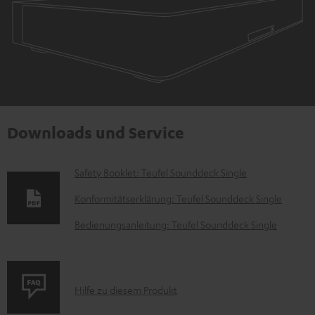
Downloads und Service
D
Safety Booklet: Teufel Sounddeck Single
o
Konformitätserklärung: Teufel Sounddeck Single
k
Bedienungsanleitung: Teufel Sounddeck Single
u
m
e
P
Hilfe zu diesem Produkt
n
r