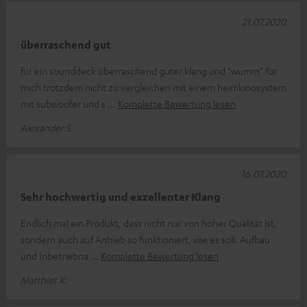
21.07.2020
überraschend gut
für ein sounddeck überraschend guter klang und "wumm" für
mich trotzdem nicht zu vergleichen mit einem heimkinosystem
mit subwoofer und s
Komplette Bewertung lesen
Alexander S.
16.07.2020
Sehr hochwertig und exzellenter Klang
Endlich mal ein Produkt, dass nicht nur von hoher Qualität ist,
sondern auch auf Anhieb so funktioniert, wie es soll. Aufbau
und Inbetriebna
Komplette Bewertung lesen
Matthias K.