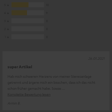
5
10
4
9
3
0
2
0
1
0
26.01.2021
super Artikel
Hab mich schweren Herzens von meiner Stereoanlage
getrennt und ärgere mich ein bisschen, dass ich das nicht
schon früher gemacht habe. Sowas
Komplette Bewertung lesen
Armin B.