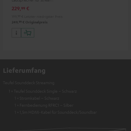
über WLAN und Bluetooth
229,
€
99
199,
99
€
Letzter niedrigster Preis
99
249,
€
Originalpreis
Lieferumfang
Teufel Sounddeck Streaming
1 × Teufel Sounddeck Single – Schwarz
1 × Stromkabel – Schwarz
1 × Fernbedienung RFRC1 – Silber
1 × 1,5m HDMI-Kabel für Sounddeck/Soundbar