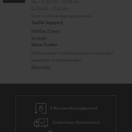
Mo – Fr 08:00 – 19:00 Uhr
d
-
n
r
z
Sa 09:00 – 17:30 Uhr
e
L
t
ä
u
Sonn- und Feiertage geschlossen
n
e
a
t
Teufel Support
r
x
k
e
Häufige Fragen
G
i
Kontakt
t
R
a
Store Finder
k
d
ü
r
Erlebe unsere Produkte hautnah und lass dich
o
a
c
a
persönlich im Store beraten.
n
t
k
Übersicht
n
e
n
t
n
a
i
h
e
m
8 Wochen Rückgaberecht
e
Kostenloser Rückversand