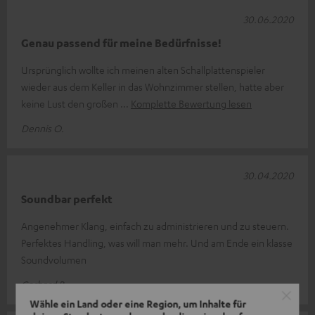
30.06.2020
Genau passend für meine Bedürfnisse!
Ursprünglich wollte ich meinen alten Schallplattenspieler
wieder aus dem Keller in das Wohnzimmer stellen, hatte aber
keine Lust den großen
Komplette Bewertung lesen
Dennis O.
30.04.2020
Soundbar perfekt
Angenehmer Klang, einfach zu administrieren und zu steuern.
Perfektes Handling, was will man mehr. Und am Ende ein klasse
Soundvolumen
Gerhard B.
Wähle ein Land oder eine Region, um Inhalte für