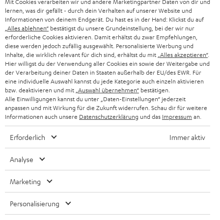
Mit Cookies verarbeiten wir und andere Marketingpartner Daten von dir und
m
lernen, was dir gefällt - durch dein Verhalten auf unserer Website und
HEIMKINO
e
Informationen von deinem Endgerät. Du hast es in der Hand: Klickst du auf
Unternehmen
„Alles ablehnen“
bestätigst du unsere Grundeinstellung, bei der wir nur
l
erforderliche Cookies aktivieren. Damit erhältst du zwar Empfehlungen,
HEIMKINO-KOMPLETTANLAGEN
SUPPORT
diese werden jedoch zufällig ausgewählt. Personalisierte Werbung und
d
Teufel Onlineshops
Inhalte, die wirklich relevant für dich sind, erhältst du mit
„Alles akzeptieren“
.
SOUNDBAR
u
Hier willigst du der Verwendung aller Cookies ein sowie der Weitergabe und
KARRIERE
DEUTSCHLAND
der Verarbeitung deiner Daten in Staaten außerhalb der EU/des EWR. Für
n
eine individuelle Auswahl kannst du jede Kategorie auch einzeln aktivieren
HIFI-LAUTSPRECHER
PRESSE & MARKETING
bzw. deaktivieren und mit
„Auswahl übernehmen“
bestätigen.
g
ÖSTERREICH
Alle Einwilligungen kannst du unter „Daten-Einstellungen“ jederzeit
SMART HOME
anpassen und mit Wirkung für die Zukunft widerrufen. Schau dir für weitere
GESCHÄFTSKUNDEN
Informationen auch unsere
Datenschutzerklärung
und das
Impressum
an.
SCHWEIZ
BLUETOOTH-LAUTSPRECHER
PARTNERPROGRAMM
Erforderlich
Immer aktiv
KOPFHÖRER
NIEDERLANDE
BLOG
Analyse
BLUETOOTH-KOPFHÖRER
NEWSLETTER
BELGIEN
Marketing
STEREOANLAGEN
STORES
Personalisierung
FRANKREICH
LAUTSPRECHER
DEINE VORTEILE BEI TEUFEL