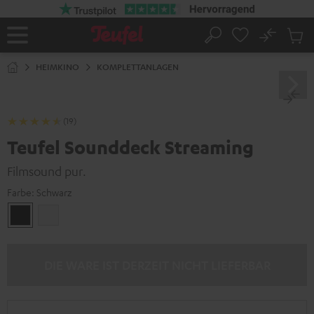
ZUM
NHALT
RINGEN
No
Abs
Startseite
Suche
Artike
im
HEIMKINO
KOMPLETTANLAGEN
Waren
(19)
Teufel Sounddeck Streaming
Filmsound pur.
Farbe:
Schwarz
Schwarz
Weiß
DIE WARE IST DERZEIT NICHT LIEFERBAR