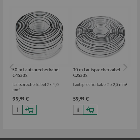
30 m Lautsprecherkabel
30 m Lautsprecherkabel
2,
C4530S
C2530S
C3
Lautsprecherkabel 2 x 4,0
Lautsprecherkabel 2 x 2,5 mm²
Ho
mm²
Ver
Ci
99,
€
59,
€
19
99
99