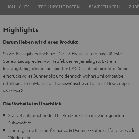
HIGHLIGHTS
TECHNISCHE DATEN
BEWERTUNGEN
ZUB
Highlights
Darum lieben wir dieses Produkt
So viel Bass gab es noch nie. Die T 6 Hybrid ist der bassstärkste
Stereo-Lautsprecher von Teufel, den es jemals gab. Extrem
leistungsfähig, clever konzipiert mit AGD-Laufzeitkorrektur für ein
eindrucksvolles Bühnenbild und dennoch wohnraumkompatibel
erfüllt sie alle tief-bassigen Liebeswünsche auf einmal. How deep is
your love?
Die Vorteile im Überblick
Stand-Lautsprecher der HiFi-Spitzenklasse mit 2 integrierten
Subwoofern
Überragende Bassperformance & Dynamik-Potenzial für druckvolle
Wiedergabe