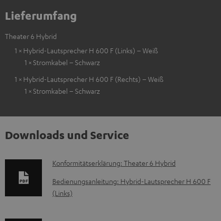
Lieferumfang
Theater 6 Hybrid
1 × Hybrid-Lautsprecher H 600 F (Links) – Weiß
1 × Stromkabel – Schwarz
1 × Hybrid-Lautsprecher H 600 F (Rechts) – Weiß
1 × Stromkabel – Schwarz
Downloads und Service
D
Konformitätserklärung: Theater 6 Hybrid
o
Bedienungsanleitung: Hybrid-Lautsprecher H 600 F
k
(Links)
u