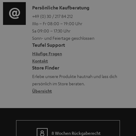
n
r
i
K
Persönliche Kaufberatung
g
e
l
o
o
+49 (0) 30 / 217 84 212
e
n
a
Mo – Fr 08:00 – 19:00 Uhr
-
n
r
z
d
Sa 09:00 – 17:30 Uhr
L
t
ä
u
e
Sonn- und Feiertage geschlossen
e
a
t
Teufel Support
r
n
x
k
e
Häufige Fragen
G
i
Kontakt
t
R
a
Store Finder
k
d
ü
r
Erlebe unsere Produkte hautnah und lass dich
o
a
c
a
persönlich im Store beraten.
n
t
k
Übersicht
n
e
n
t
n
a
i
h
e
m
8 Wochen Rückgaberecht