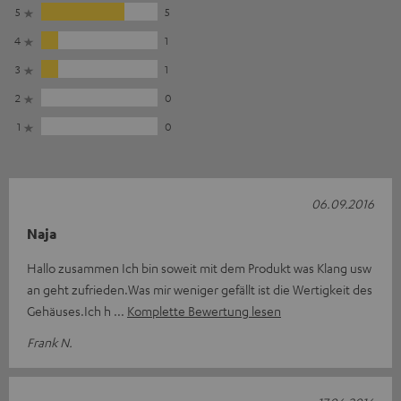
5
5
4
1
3
1
2
0
1
0
06.09.2016
Naja
Hallo zusammen Ich bin soweit mit dem Produkt was Klang usw
an geht zufrieden.Was mir weniger gefällt ist die Wertigkeit des
Gehäuses.Ich h
Komplette Bewertung lesen
Frank N.