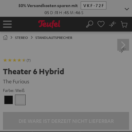
ZUM
NHALT
RINGEN
No
Abs
Startseite
Suche
Artike
im
STEREO
STANDLAUTSPRECHER
Waren
(7)
Theater 6 Hybrid
The Furious
Farbe:
Weiß
Schwarz
Weiß
DIE WARE IST DERZEIT NICHT LIEFERBAR