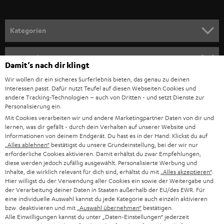
a
n
Kategorien
m
HEIMKINO
e
Unternehmen
Damit‘s nach dir klingt
l
HEIMKINO-KOMPLETTANLAGEN
Wir wollen dir ein sicheres Surferlebnis bieten, das genau zu deinen
SUPPORT
d
Teufel Onlineshops
Interessen passt. Dafür nutzt Teufel auf diesen Webseiten Cookies und
SOUNDBAR
andere Tracking-Technologien – auch von Dritten - und setzt Dienste zur
u
KARRIERE
Personalisierung ein.
DEUTSCHLAND
n
Mit Cookies verarbeiten wir und andere Marketingpartner Daten von dir und
HIFI-LAUTSPRECHER
PRESSE & MARKETING
lernen, was dir gefällt - durch dein Verhalten auf unserer Website und
g
ÖSTERREICH
Informationen von deinem Endgerät. Du hast es in der Hand: Klickst du auf
SMART HOME
„Alles ablehnen“
bestätigst du unsere Grundeinstellung, bei der wir nur
GESCHÄFTSKUNDEN
erforderliche Cookies aktivieren. Damit erhältst du zwar Empfehlungen,
diese werden jedoch zufällig ausgewählt. Personalisierte Werbung und
SCHWEIZ
BLUETOOTH-LAUTSPRECHER
PARTNERPROGRAMM
Inhalte, die wirklich relevant für dich sind, erhältst du mit
„Alles akzeptieren“
.
Hier willigst du der Verwendung aller Cookies ein sowie der Weitergabe und
KOPFHÖRER
der Verarbeitung deiner Daten in Staaten außerhalb der EU/des EWR. Für
NIEDERLANDE
BLOG
eine individuelle Auswahl kannst du jede Kategorie auch einzeln aktivieren
BLUETOOTH-KOPFHÖRER
bzw. deaktivieren und mit
„Auswahl übernehmen“
bestätigen.
NEWSLETTER
Alle Einwilligungen kannst du unter „Daten-Einstellungen“ jederzeit
BELGIEN