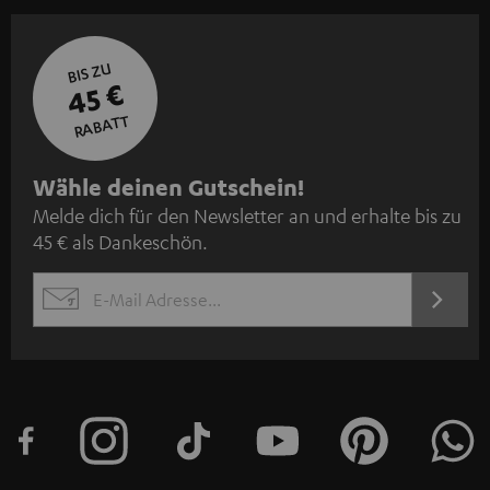
BIS ZU
45 €
RABATT
N
Wähle deinen Gutschein!
Melde dich für den Newsletter an und erhalte bis zu
e
45 € als Dankeschön.
w
s
JETZT
EMAIL
l
ANME
WIDGET
e
t
t
e
r