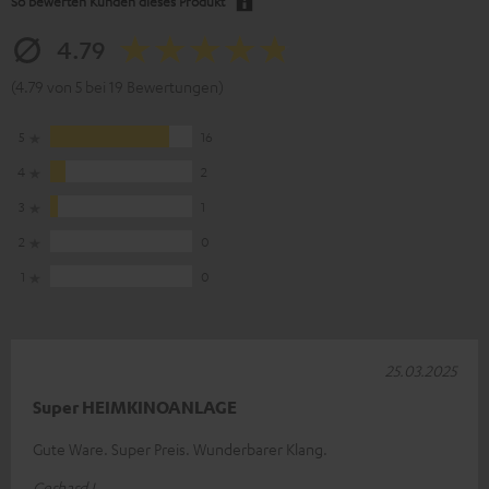
So bewerten Kunden dieses Produkt
4.79
(4.79 von 5 bei 19 Bewertungen)
5
16
4
2
3
1
2
0
1
0
25.03.2025
Super HEIMKINOANLAGE
Gute Ware. Super Preis. Wunderbarer Klang.
Gerhard L.