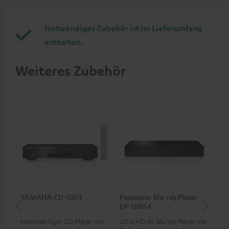
Notwendiges Zubehör ist im Lieferumfang
enthalten.
Weiteres Zubehör
YAMAHA CD-S303
Panasonic Blu-ray Player
1,5
DP-UB154
C7
Hochwertiger CD-Player mit
Ultra HD 4K Blu-ray Player mit
Ver