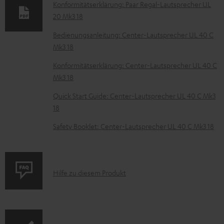
t
Konformitätserklärung: Paar Regal-Lautsprecher UL
20 Mk3 18
e
z
Bedienungsanleitung: Center-Lautsprecher UL 40 C
Mk3 18
u
m
Konformitätserklärung: Center-Lautsprecher UL 40 C
Mk3 18
H
e
Quick Start Guide: Center-Lautsprecher UL 40 C Mk3
18
r
u
Safety Booklet: Center-Lautsprecher UL 40 C Mk3 18
n
t
e
P
Hilfe zu diesem Produkt
r
r
l
o
a
d