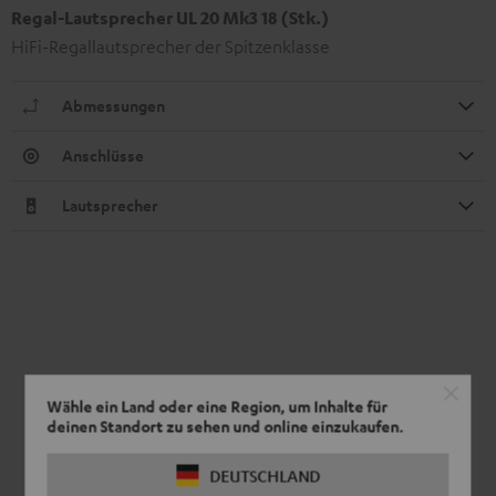
Regal-Lautsprecher UL 20 Mk3 18 (Stk.)
HiFi-Regallautsprecher der Spitzenklasse
Abmessungen
Anschlüsse
Lautsprecher
Wähle ein Land oder eine Region, um Inhalte für
deinen Standort zu sehen und online einzukaufen.
DEUTSCHLAND