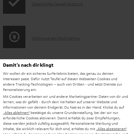
d
I
Gesetzliche Gewährleistung
u
e
n
k
n
f
t
o
F
E
Elektrogeräte Rücknahme
r
A
l
m
Q
e
a
s
k
Damit‘s nach dir klingt
t
A
Audio-Lexikon: Fachbegriffe schnell erklärt
t
Wir wollen dir ein sicheres Surferlebnis bieten, das genau zu deinen
i
Interessen passt. Dafür nutzt Teufel auf diesen Webseiten Cookies und
u
r
o
andere Tracking-Technologien – auch von Dritten - und setzt Dienste zur
d
Personalisierung ein.
o
n
Mit Cookies verarbeiten wir und andere Marketingpartner Daten von dir und
i
K
Persönliche Kaufberatung
g
e
lernen, was dir gefällt - durch dein Verhalten auf unserer Website und
o
Informationen von deinem Endgerät. Du hast es in der Hand: Klickst du auf
o
+49 (0) 30 / 217 84 212
e
n
„Alles ablehnen“
bestätigst du unsere Grundeinstellung, bei der wir nur
Mo – Fr 08:00 – 19:00 Uhr
-
n
r
erforderliche Cookies aktivieren. Damit erhältst du zwar Empfehlungen,
z
Sa 09:00 – 17:30 Uhr
diese werden jedoch zufällig ausgewählt. Personalisierte Werbung und
L
t
ä
u
Inhalte, die wirklich relevant für dich sind, erhältst du mit
„Alles akzeptieren“
.
Sonn- und Feiertage geschlossen