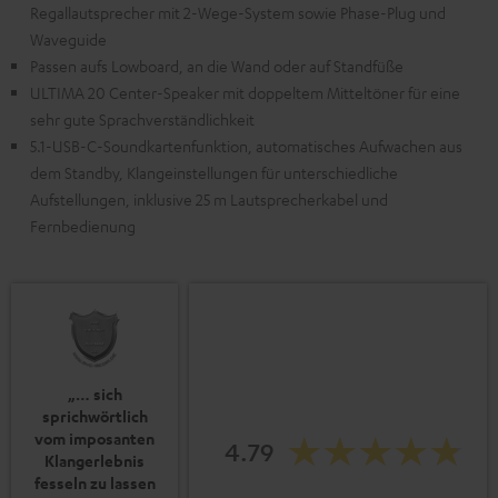
Regallautsprecher mit 2-Wege-System sowie Phase-Plug und
Waveguide
Passen aufs Lowboard, an die Wand oder auf Standfüße
ULTIMA 20 Center-Speaker mit doppeltem Mitteltöner für eine
sehr gute Sprachverständlichkeit
5.1-USB-C-Soundkartenfunktion, automatisches Aufwachen aus
dem Standby, Klangeinstellungen für unterschiedliche
Aufstellungen, inklusive 25 m Lautsprecherkabel und
Fernbedienung
„… sich
sprichwörtlich
vom imposanten
4.79
Klangerlebnis
fesseln zu lassen