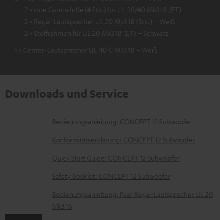
2 × rote Gummifüße (4 Stk.) für UL 20/40 Mk3 18 (ET)
2 × Regal-Lautsprecher UL 20 Mk3 18 (Stk.) – Weiß
2 × Stoffrahmen für UL 20 Mk3 18 (ET) – Schwarz
1 × Center-Lautsprecher UL 40 C Mk3 18 – Weiß
Downloads und Service
D
Bedienungsanleitung: CONCEPT 12 Subwoofer
o
Konformitätserklärung: CONCEPT 12 Subwoofer
k
Quick Start Guide: CONCEPT 12 Subwoofer
u
Safety Booklet: CONCEPT 12 Subwoofer
m
e
Bedienungsanleitung: Paar Regal-Lautsprecher UL 20
Mk3 18
n