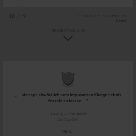
*
10
/ 19
automatisiert übersetzt durch
DeepL
MEHR ANZEIGEN
„… sich sprichwörtlich vom imposanten Klangerlebnis
fesseln zu lassen …“
www.myc-media.de
22.03.2024
Mehr...