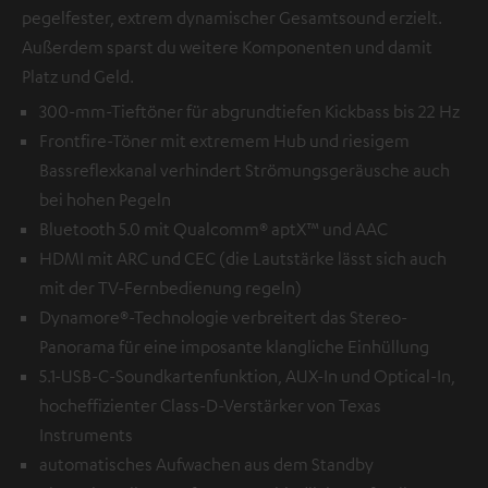
pegelfester, extrem dynamischer Gesamtsound erzielt.
Außerdem sparst du weitere Komponenten und damit
Platz und Geld.
300-mm-Tieftöner für abgrundtiefen Kickbass bis 22 Hz
Frontfire-Töner mit extremem Hub und riesigem
Bassreflexkanal verhindert Strömungsgeräusche auch
bei hohen Pegeln
Bluetooth 5.0 mit Qualcomm® aptX™ und AAC
HDMI mit ARC und CEC (die Lautstärke lässt sich auch
mit der TV-Fernbedienung regeln)
Dynamore®-Technologie verbreitert das Stereo-
Panorama für eine imposante klangliche Einhüllung
5.1-USB-C-Soundkartenfunktion, AUX-In und Optical-In,
hocheffizienter Class-D-Verstärker von Texas
Instruments
automatisches Aufwachen aus dem Standby