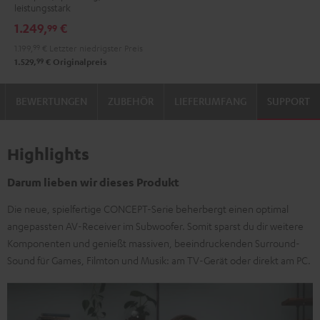
leistungsstark
RX-
RX-
1.249,
€
99
A2A
A2A
1.199,
99
€
Letzter niedrigster Preis
"5.1-
"5.1-
99
1.529,
€
Originalpreis
Set"
Set"
Schwarz
Schwarz
BEWERTUNGEN
ZUBEHÖR
LIEFERUMFANG
SUPPORT
/
Weiß
Highlights
Darum lieben wir dieses Produkt
Die neue, spielfertige CONCEPT-Serie beherbergt einen optimal
angepassten AV-Receiver im Subwoofer. Somit sparst du dir weitere
Komponenten und genießt massiven, beeindruckenden Surround-
Sound für Games, Filmton und Musik: am TV-Gerät oder direkt am PC.