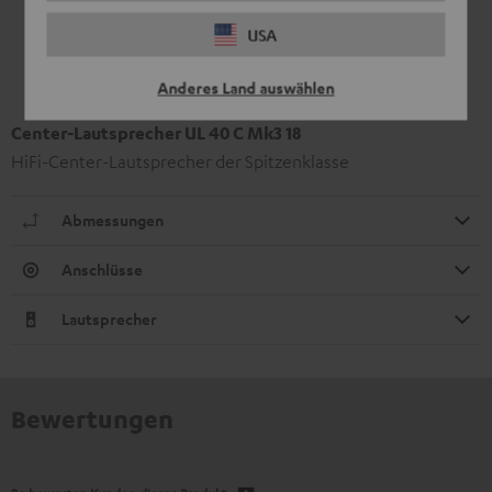
USA
Anderes Land auswählen
Center-Lautsprecher UL 40 C Mk3 18
HiFi-Center-Lautsprecher der Spitzenklasse
Abmessungen
Anschlüsse
Lautsprecher
Bewertungen