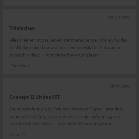
06.02.2025
Träumchen
Alles in einem ist das Set ein atemberaubender Knaller, für das
Geld bekommst du sowas kein zweites Mal. Der Subwoofer ist
so brachial das d
Komplette Bewertung lesen
Christian G.
07.01.2025
Concept 12 Ultima SET
Set ist preis leistung zur Weihnachtsaktion Super Hatte den
Concept E450 Vorgänger welcher nur minimal günstiger war
und das mit den kleine
Komplette Bewertung lesen
Mario H.