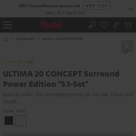
ZUM
NHALT
RINGEN
No
Abs
Startseite
Suche
Artike
im
HEIMKINO
MICRO-LAUTSPRECHER
Waren
(19)
ULTIMA 20 CONCEPT Surround
Power Edition "5.1-Set"
Bass du willst. Das Komplettsystem für Games, Filme und
Musik.
Farbe:
Weiß
Schwarz
Weiß