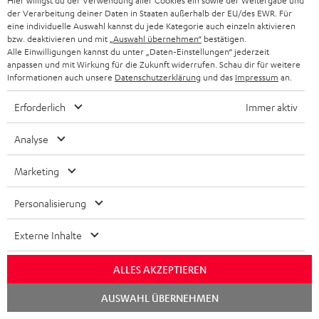
e
Hier willigst du der Verwendung aller Cookies ein sowie der Weitergabe und
a
t
Teufel Support
r
der Verarbeitung deiner Daten in Staaten außerhalb der EU/des EWR. Für
x
k
e
Häufige Fragen
eine individuelle Auswahl kannst du jede Kategorie auch einzeln aktivieren
G
bzw. deaktivieren und mit
„Auswahl übernehmen“
bestätigen.
i
Kontakt
t
R
a
Alle Einwilligungen kannst du unter „Daten-Einstellungen“ jederzeit
Store Finder
k
anpassen und mit Wirkung für die Zukunft widerrufen. Schau dir für weitere
d
ü
r
Informationen auch unsere
Datenschutzerklärung
und das
Impressum
an.
Erlebe unsere Produkte hautnah und lass dich
o
a
c
a
persönlich im Store beraten.
Erforderlich
Immer aktiv
n
t
k
Übersicht
n
e
n
t
Analyse
n
a
i
Marketing
h
e
1
Gültig bis längstens zum 15.08.2026 23:59 Uhr.
Eine Barauszahlung ist nicht
m
möglich. Der Gutschein gilt nur für Privatkunden. Kann nicht in
Personalisierung
Kombination mit anderen Aktionsgutscheinen eingelöst werden. Der
e
Weiterverkauf von Aktionsgutscheinen ist untersagt. Der Gutschein verliert
Externe Inhalte
im Falle eines Verkaufs seine Gültigkeit. Die genauen Bedingungen
entnehmen Sie bitte den
AGB
.
ALLES AKZEPTIEREN
Chat
AUSWAHL ÜBERNEHMEN
starten