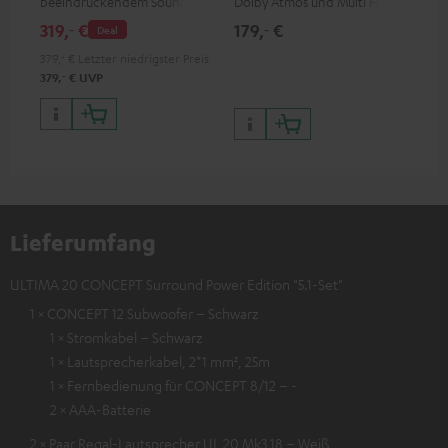
beeindruckendem Sound und
Dolby Atmos und Multi HDR-
Kab
wertiger Verarbeitung
Unterstützung inklusive
mm
319,
€
179,
€
19
‐
‐
Deal
HDR10+ für eine überragende
Bildqualität mit lebensechten
379,
‐
€
Letzter niedrigster Preis
Kontrasten und Farben
‐
379,
€
UVP
Lieferumfang
ULTIMA 20 CONCEPT Surround Power Edition "5.1-Set"
1 × CONCEPT 12 Subwoofer – Schwarz
1 × Stromkabel – Schwarz
1 × Lautsprecherkabel, 2*1 mm², 25m
1 × Fernbedienung für CONCEPT 8/12 – -
2 × AAA-Batterie
2 × Paar Regal-Lautsprecher UL 20 Mk3 18 – Weiß