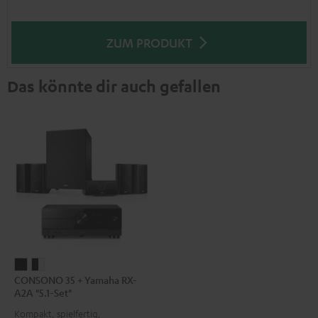
ZUM PRODUKT
Das könnte dir auch gefallen
CONSONO
CONSONO
CONSONO 35 + Yamaha RX-
35
35
A2A "5.1-Set"
+
+
Kompakt, spielfertig,
Yamaha
Yamaha