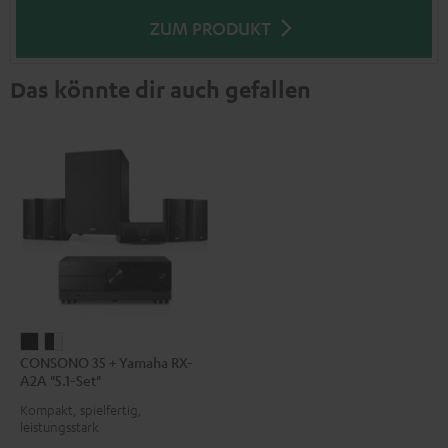
ZUM PRODUKT
Das könnte dir auch gefallen
CONSONO
CONSONO
CONSONO 35 + Yamaha RX-
35
35
A2A "5.1-Set"
+
+
Kompakt, spielfertig,
Yamaha
Yamaha
leistungsstark
RX-
RX-