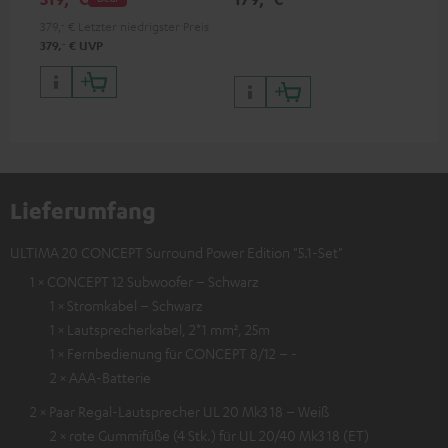
HDR10+ für eine überragende
Bildqualität mit lebensechten
379,
‐
€
Letzter niedrigster Preis
Kontrasten und Farben
‐
379,
€
UVP
Lieferumfang
ULTIMA 20 CONCEPT Surround Power Edition "5.1-Set"
1 × CONCEPT 12 Subwoofer – Schwarz
1 × Stromkabel – Schwarz
1 × Lautsprecherkabel, 2*1 mm², 25m
1 × Fernbedienung für CONCEPT 8/12 – -
2 × AAA-Batterie
2 × Paar Regal-Lautsprecher UL 20 Mk3 18 – Weiß
2 × rote Gummifüße (4 Stk.) für UL 20/40 Mk3 18 (ET)