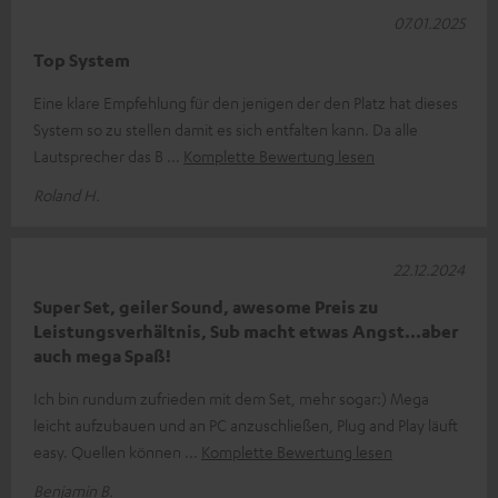
07.01.2025
Top System
Eine klare Empfehlung für den jenigen der den Platz hat dieses
System so zu stellen damit es sich entfalten kann. Da alle
Lautsprecher das B
Komplette Bewertung lesen
Roland H.
22.12.2024
Super Set, geiler Sound, awesome Preis zu
Leistungsverhältnis, Sub macht etwas Angst...aber
auch mega Spaß!
Ich bin rundum zufrieden mit dem Set, mehr sogar:) Mega
leicht aufzubauen und an PC anzuschließen, Plug and Play läuft
easy. Quellen können
Komplette Bewertung lesen
Benjamin B.