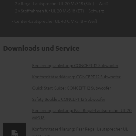
2 × Regal-Lautsprecher UL 20 Mk3 18 (Stk.) – Weiß
2 × Stoffrahmen für UL 20 Mk3 18 (ET) – Schwarz
1 × Center-Lautsprecher UL 40 C Mk3 18 – Weiß
Downloads und Service
D
Bedienungsanleitung: CONCEPT 12 Subwoofer
o
Konformitätserklärung: CONCEPT 12 Subwoofer
k
Quick Start Guide: CONCEPT 12 Subwoofer
u
Safety Booklet: CONCEPT 12 Subwoofer
m
e
Bedienungsanleitung: Paar Regal-Lautsprecher UL 20
Mk3 18
n
t
Konformitätserklärung: Paar Regal-Lautsprecher UL
20 Mk3 18