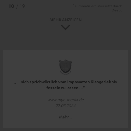
*
10
/ 19
automatisiert übersetzt durch
DeepL
MEHR ANZEIGEN
„… sich sprichwörtlich vom imposanten Klangerlebnis
fesseln zu lassen …“
www.myc-media.de
22.03.2024
Mehr...