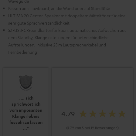
Waveguide
Passen aufs Lowboard, an die Wand oder auf Standfüße
ULTIMA 20 Center-Speaker mit doppeltem Mitteltöner für eine
sehr gute Sprachverständlichkeit
5.1-USB-C-Soundkartenfunktion, automatisches Aufwachen aus
dem Standby, Klangeinstellungen für unterschiedliche
Aufstellungen, inklusive 25 m Lautsprecherkabel und
Fernbedienung
„… sich
sprichwörtlich
vom imposanten
4.79
Klangerlebnis
fesseln zu lassen
(4.79 von 5 bei 19 Bewertungen)
…“