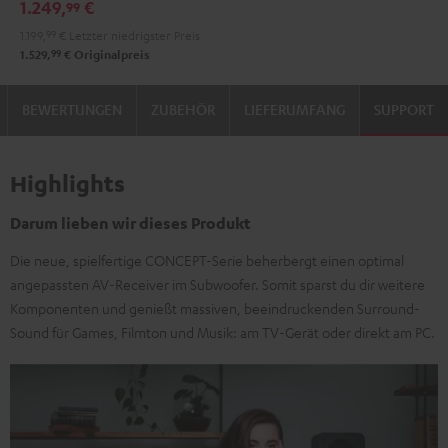
1.249,
€
99
A2A
A2A
1.199,
99
€
Letzter niedrigster Preis
"5.1-
"5.1-
99
1.529,
€
Originalpreis
Set"
Set"
Schwarz
Schwarz
BEWERTUNGEN
ZUBEHÖR
LIEFERUMFANG
SUPPORT
/
Weiß
Highlights
Darum lieben wir dieses Produkt
Die neue, spielfertige CONCEPT-Serie beherbergt einen optimal
angepassten AV-Receiver im Subwoofer. Somit sparst du dir weitere
Komponenten und genießt massiven, beeindruckenden Surround-
Sound für Games, Filmton und Musik: am TV-Gerät oder direkt am PC.