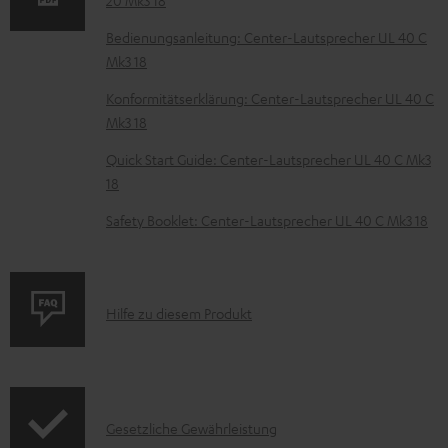
e
z
Bedienungsanleitung: Center-Lautsprecher UL 40 C
Mk3 18
u
m
Konformitätserklärung: Center-Lautsprecher UL 40 C
Mk3 18
H
e
Quick Start Guide: Center-Lautsprecher UL 40 C Mk3
18
r
u
Safety Booklet: Center-Lautsprecher UL 40 C Mk3 18
n
t
e
P
Hilfe zu diesem Produkt
r
r
l
o
a
d
d
I
Gesetzliche Gewährleistung
u