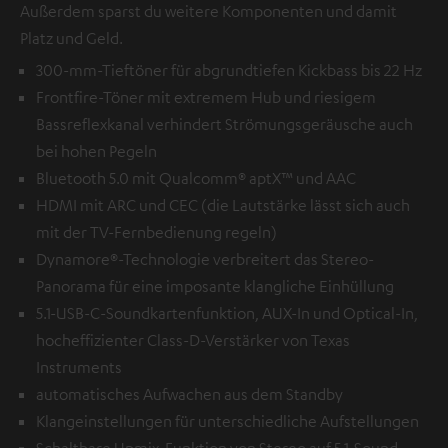
Außerdem sparst du weitere Komponenten und damit
Platz und Geld.
300-mm-Tieftöner für abgrundtiefen Kickbass bis 22 Hz
Frontfire-Töner mit extremem Hub und riesigem
Bassreflexkanal verhindert Strömungsgeräusche auch
bei hohen Pegeln
Bluetooth 5.0 mit Qualcomm® aptX™ und AAC
HDMI mit ARC und CEC (die Lautstärke lässt sich auch
mit der TV-Fernbedienung regeln)
Dynamore®-Technologie verbreitert das Stereo-
Panorama für eine imposante klangliche Einhüllung
5.1-USB-C-Soundkartenfunktion, AUX-In und Optical-In,
hocheffizienter Class-D-Verstärker von Texas
Instruments
automatisches Aufwachen aus dem Standby
Klangeinstellungen für unterschiedliche Aufstellungen