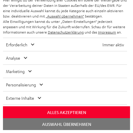
x
Hier willigst du der Verwendung aller Cookies ein sowie der Weitergabe und
k
e
Häufige Fragen
G
der Verarbeitung deiner Daten in Staaten außerhalb der EU/des EWR. Für
i
Kontakt
t
R
eine individuelle Auswahl kannst du jede Kategorie auch einzeln aktivieren
a
Store Finder
bzw. deaktivieren und mit
„Auswahl übernehmen“
bestätigen.
k
d
ü
r
Alle Einwilligungen kannst du unter „Daten-Einstellungen“ jederzeit
Erlebe unsere Produkte hautnah und lass dich
o
anpassen und mit Wirkung für die Zukunft widerrufen. Schau dir für weitere
a
c
a
persönlich im Store beraten.
Informationen auch unsere
Datenschutzerklärung
und das
Impressum
an.
n
t
k
Übersicht
n
Erforderlich
Immer aktiv
e
n
t
n
a
i
Analyse
h
e
Marketing
m
e
Personalisierung
Externe Inhalte
8 Wochen Rückgaberecht
ALLES AKZEPTIEREN
Kostenloser Rückversand
Chat
AUSWAHL ÜBERNEHMEN
starten
9 Teufel Stores