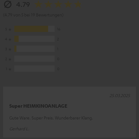
4.79
(4.79 von 5 bei 19 Bewertungen)
5
16
4
2
3
1
2
0
1
0
25.03.2025
Super HEIMKINOANLAGE
Gute Ware. Super Preis. Wunderbarer Klang.
Gerhard L.