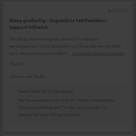
16.02.2025
Klang großartig - Ungeklärte Fehlfunktion -
Support hilfreich
Der Klang dieser Anlage ist unerreicht und sucht
seinesgleichen. Ich bin zufrieden und finde das war das Geld
wert. Meinerseits eine Empfehl
Komplette Bewertung lesen
Malte S.
Antwort von Teufel:
Vielen Dank für Ihr Feedback!
Bei Tonaussetzern ist meist ein "falsch" eingestelltes
Tonausgabeformat am TV oder am Zuspieler (in
diesem Fall eine PS5) der Auslöser.