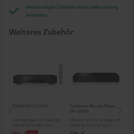
Notwendiges Zubehör ist im Lieferumfang
enthalten.
Weiteres Zubehör
YAMAHA CD-S303
Panasonic Blu-ray Player
1,5
DP-UB154
C7
Hochwertiger CD-Player mit
Ultra HD 4K Blu-ray Player mit
Ver
beeindruckendem Sound und
Dolby Atmos und Multi HDR-
Kab
wertiger Verarbeitung
Unterstützung inklusive
mm
319,
€
179,
€
19
‐
‐
Deal