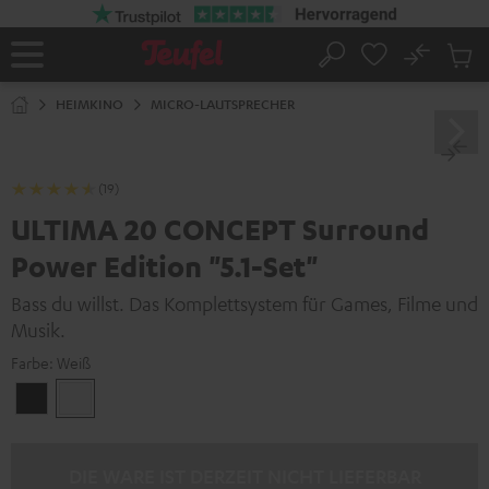
ZUM
NHALT
RINGEN
No
Abs
Startseite
Suche
Artike
im
HEIMKINO
MICRO-LAUTSPRECHER
Waren
(19)
ULTIMA 20 CONCEPT Surround
Power Edition "5.1-Set"
Bass du willst. Das Komplettsystem für Games, Filme und
Musik.
Farbe:
Weiß
Schwarz
Weiß
DIE WARE IST DERZEIT NICHT LIEFERBAR