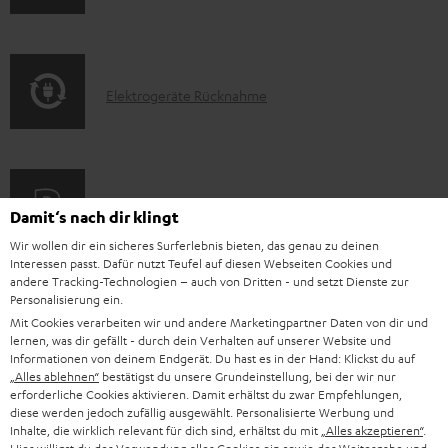
e
n
k
n
f
t
o
F
E
Elektrogeräte Rücknahme
r
A
l
m
Q
e
a
s
k
t
A
Audio-Lexikon: Fachbegriffe schnell erklärt
t
Damit‘s nach dir klingt
i
u
r
Wir wollen dir ein sicheres Surferlebnis bieten, das genau zu deinen
o
Interessen passt. Dafür nutzt Teufel auf diesen Webseiten Cookies und
d
o
n
andere Tracking-Technologien – auch von Dritten - und setzt Dienste zur
i
K
Personalisierung ein.
Persönliche Kaufberatung
g
e
Mit Cookies verarbeiten wir und andere Marketingpartner Daten von dir und
o
o
+49 (0) 30 / 217 84 212
e
n
lernen, was dir gefällt - durch dein Verhalten auf unserer Website und
Mo – Fr 08:00 – 19:00 Uhr
-
Informationen von deinem Endgerät. Du hast es in der Hand: Klickst du auf
n
r
z
„Alles ablehnen“
bestätigst du unsere Grundeinstellung, bei der wir nur
Sa 09:00 – 17:30 Uhr
L
t
ä
erforderliche Cookies aktivieren. Damit erhältst du zwar Empfehlungen,
u
Sonn- und Feiertage geschlossen
diese werden jedoch zufällig ausgewählt. Personalisierte Werbung und
e
a
t
Teufel Support
r
Inhalte, die wirklich relevant für dich sind, erhältst du mit
„Alles akzeptieren“
.