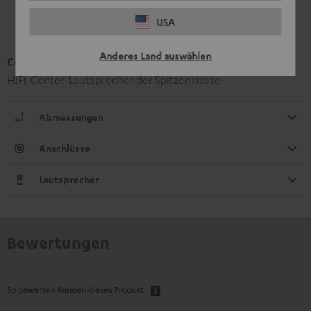
USA
Anderes Land auswählen
Center-Lautsprecher UL 40 C Mk3 18
HiFi-Center-Lautsprecher der Spitzenklasse
Abmessungen
Anschlüsse
Lautsprecher
Bewertungen
So bewerten Kunden dieses Produkt