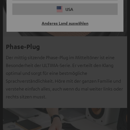
USA
Anderes Land auswählen
Phase-Plug
Der mittig sitzende Phase-Plug im Mitteltöner ist eine
Besonderheit der ULTIMA-Serie. Er verteilt den Klang
optimal und sorgt für eine bestmögliche
Sprachverständlichkeit. Höre mit der ganzen Familie und
verstehe einfach alles, auch wenn du mal weiter links oder
rechts sitzen musst.