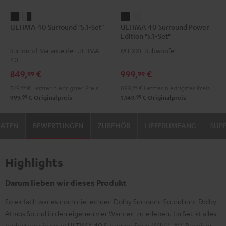
ULTIMA
ULTIMA
ULTIMA
ULTIMA
ULTIMA 40 Surround "5.1-Set"
ULTIMA 40 Surround Power
40
40
40
40
Edition "5.1-Set"
Surround
Surround
Surround
Surround
Surround-Variante der ULTIMA
Mit XXL-Subwoofer
"5.1-
"5.1-
Power
Power
40
Set"
Set"
Edition
Edition
849,
€
999,
€
99
99
Schwarz
Weiß
"5.1-
"5.1-
749,
99
€
Letzter niedrigster Preis
899,
99
€
Letzter niedrigster Preis
/
Set"
Set"
99
99
999,
€
Originalpreis
1.149,
€
Originalpreis
Schwarz
Schwarz
Weiß
DATEN
BEWERTUNGEN
ZUBEHÖR
LIEFERUMFANG
SUP
Highlights
Darum lieben wir dieses Produkt
So einfach war es noch nie, echten Dolby Surround Sound und Dolby
Atmos Sound in den eigenen vier Wänden zu erleben. Im Set ist alles
enthalten: die neue ULTIMA 40 Surround Serie (Mk4), AV-Receiver