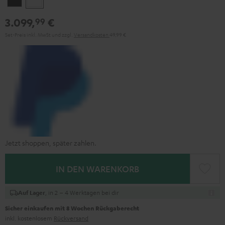
3.099,
€
99
Set-Preis inkl. MwSt
und zzgl.
Versandkosten
49,99 €
Jetzt shoppen, später zahlen.
IN DEN WARENKORB
, in 2 – 4 Werktagen bei dir
Auf Lager
Sicher einkaufen mit 8 Wochen Rückgaberecht
inkl. kostenlosem
Rückversand