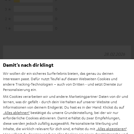
3
0
2
0
1
0
28.02.2026
Bewertung Leistungen und Material
Damit‘s nach dir klingt
Wir wollen dir ein sicheres Surferlebnis bieten, das genau zu deinen
Sehr gutes Material, sehr leistungsstark und von guter Qualität,
Interessen passt. Dafür nutzt Teufel auf diesen Webseiten Cookies und
attraktiver Preis, und die Person, mit der ich am Telefon
andere Tracking-Technologien – auch von Dritten - und setzt Dienste zur
gesprochen habe,
Komplette Bewertung lesen
Personalisierung ein.
Mit Cookies verarbeiten wir und andere Marketingpartner Daten von dir und
Cyrille B.
(automatisch übersetzt *)
lernen, was dir gefällt - durch dein Verhalten auf unserer Website und
Informationen von deinem Endgerät. Du hast es in der Hand: Klickst du auf
„Alles ablehnen“
bestätigst du unsere Grundeinstellung, bei der wir nur
erforderliche Cookies aktivieren. Damit erhältst du zwar Empfehlungen,
18.02.2026
diese werden jedoch zufällig ausgewählt. Personalisierte Werbung und
Inhalte, die wirklich relevant für dich sind, erhältst du mit
„Alles akzeptieren“
.
Albert