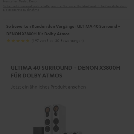
Hersteller:
Teufel
,
Denon
Sicherheitshinweise
Ersatzteile
Reparaturen
Software-Updates
Gesetzliche Gewährleistung
Elektrogeräte Rücknahme
So bewerten Kunden den Vorgänger ULTIMA 40 Surround +
DENON X3800H für Dolby Atmos
(4.97 von 5 bei 30 Bewertungen)
ULTIMA 40 SURROUND + DENON X3800H
FÜR DOLBY ATMOS
Jetzt ein ähnliches Produkt ansehen