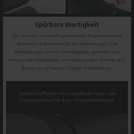
Spürbare Wertigkeit
Die nun sehr puristisch gezeichnete Front beinhaltet
dezentere Aufnahmen für die Abdeckungen. Die
Abdeckungen an sich sind eleganter gestaltet und
nehmen die Materialität von hochwertigen Textilien auf,
passen so viel besser in jedes Wohnzimmer.
Stabiles Stoffgitter mit umlaufender Fase – der
Frequenzverlauf wird nur minimal beeinflusst