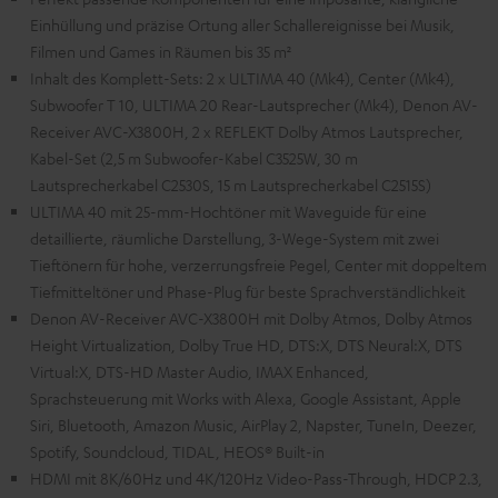
Einhüllung und präzise Ortung aller Schallereignisse bei Musik,
Filmen und Games in Räumen bis 35 m²
Inhalt des Komplett-Sets: 2 x ULTIMA 40 (Mk4), Center (Mk4),
Subwoofer T 10, ULTIMA 20 Rear-Lautsprecher (Mk4), Denon AV-
Receiver AVC-X3800H, 2 x REFLEKT Dolby Atmos Lautsprecher,
Kabel-Set (2,5 m Subwoofer-Kabel C3525W, 30 m
Lautsprecherkabel C2530S, 15 m Lautsprecherkabel C2515S)
ULTIMA 40 mit 25-mm-Hochtöner mit Waveguide für eine
detaillierte, räumliche Darstellung, 3-Wege-System mit zwei
Tieftönern für hohe, verzerrungsfreie Pegel, Center mit doppeltem
Tiefmitteltöner und Phase-Plug für beste Sprachverständlichkeit
Denon AV-Receiver AVC-X3800H mit Dolby Atmos, Dolby Atmos
Height Virtualization, Dolby True HD, DTS:X, DTS Neural:X, DTS
Virtual:X, DTS-HD Master Audio, IMAX Enhanced,
Sprachsteuerung mit Works with Alexa, Google Assistant, Apple
Siri, Bluetooth, Amazon Music, AirPlay 2, Napster, TuneIn, Deezer,
Spotify, Soundcloud, TIDAL, HEOS® Built-in
HDMI mit 8K/60Hz und 4K/120Hz Video-Pass-Through, HDCP 2.3,