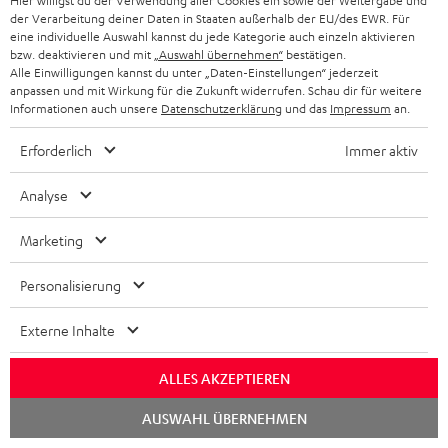
Hier willigst du der Verwendung aller Cookies ein sowie der Weitergabe und
der Verarbeitung deiner Daten in Staaten außerhalb der EU/des EWR. Für
Sehr zufrieden, schöner und klarer Klang. Ich habe noch zwei
eine individuelle Auswahl kannst du jede Kategorie auch einzeln aktivieren
Optima 20 Lautsprecher mit Ständern für den Surround-Sound
bzw. deaktivieren und mit
„Auswahl übernehmen“
bestätigen.
Alle Einwilligungen kannst du unter „Daten-Einstellungen“ jederzeit
gekauft. Perfekt, nu
Komplette Bewertung lesen
anpassen und mit Wirkung für die Zukunft widerrufen. Schau dir für weitere
Albert R.
Informationen auch unsere
Datenschutzerklärung
und das
Impressum
an.
(automatisch übersetzt *)
Erforderlich
Immer aktiv
15.02.2026
Analyse
Hochwertiges Komplettsystem
Marketing
Ein beeindruckendes Heimkino-System, das eine hohe
Klangqualität bietet. Der Raumklang ist bei jeder Lautstärke
Personalisierung
gegeben. Dank der sehr profe
Komplette Bewertung lesen
Externe Inhalte
Heinz H.
ALLES AKZEPTIEREN
16.01.2026
Chat
AUSWAHL ÜBERNEHMEN
starten
Klang in der Hütte