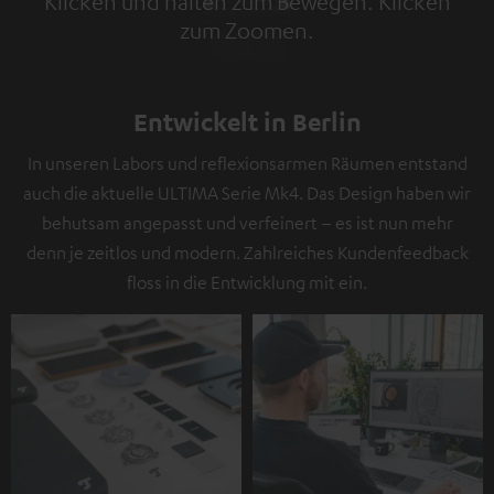
Klicken und halten zum Bewegen. Klicken
zum Zoomen.
Tap to zoom
Entwickelt in Berlin
In unseren Labors und reflexionsarmen Räumen entstand
auch die aktuelle ULTIMA Serie Mk4. Das Design haben wir
behutsam angepasst und verfeinert – es ist nun mehr
denn je zeitlos und modern. Zahlreiches Kundenfeedback
floss in die Entwicklung mit ein.