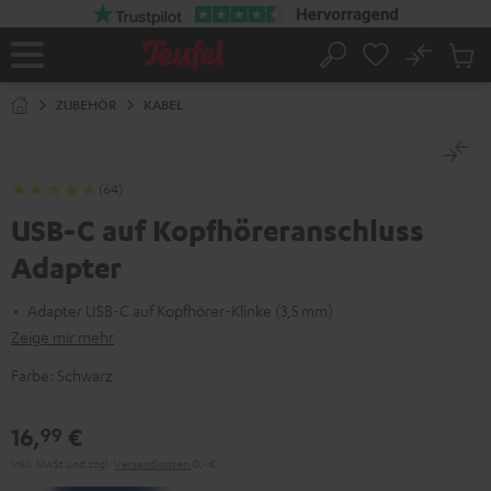
ZUM
NHALT
RINGEN
No
Abs
Startseite
Suche
Artike
im
ZUBEHÖR
KABEL
Waren
(64)
USB-C auf Kopfhöreranschluss
Adapter
Adapter USB-C auf Kopfhörer-Klinke (3,5 mm)
Zeige mir mehr
Farbe:
Schwarz
16,
€
99
Inkl. MwSt
und zzgl.
Versandkosten
0,‐ €