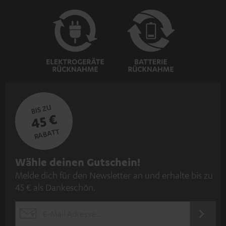
BIS ZU
45 €
RABATT
N
Wähle deinen Gutschein!
Melde dich für den Newsletter an und erhalte bis zu
e
45 € als Dankeschön.
w
s
JETZT
EMAIL
l
ANME