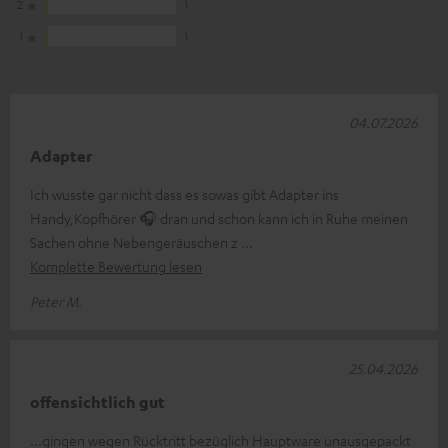
2
1
1
1
04.07.2026
Adapter
Ich wusste gar nicht dass es sowas gibt Adapter ins
Handy,Kopfhörer 🎧 dran und schon kann ich in Ruhe meinen
Sachen ohne Nebengeräuschen z
Komplette Bewertung lesen
Peter M.
25.04.2026
offensichtlich gut
...gingen wegen Rücktritt bezüglich Hauptware unausgepackt