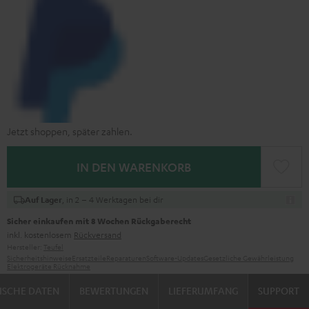
Jetzt shoppen, später zahlen.
IN DEN WARENKORB
, in 2 – 4 Werktagen bei dir
Auf Lager
Sicher einkaufen mit 8 Wochen Rückgaberecht
inkl. kostenlosem
Rückversand
Hersteller:
Teufel
Sicherheitshinweise
Ersatzteile
Reparaturen
Software-Updates
Gesetzliche Gewährleistung
Elektrogeräte Rücknahme
ISCHE DATEN
BEWERTUNGEN
LIEFERUMFANG
SUPPORT