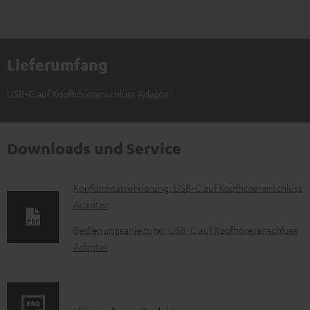
Lieferumfang
USB-C auf Kopfhöreranschluss Adapter
Downloads und Service
D
Konformitätserklärung: USB-C auf Kopfhöreranschluss
Adapter
o
k
Bedienungsanleitung: USB-C auf Kopfhöreranschluss
Adapter
u
m
e