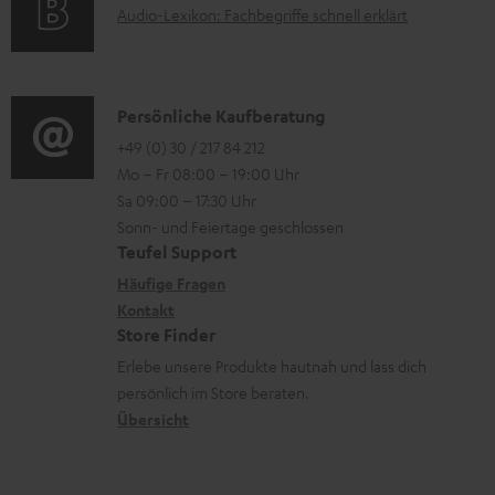
a
A
Audio-Lexikon: Fachbegriffe schnell erklärt
t
i
n
d
u
r
o
z
e
d
o
n
u
n
i
K
Persönliche Kaufberatung
g
e
m
o
o
+49 (0) 30 / 217 84 212
e
n
V
Mo – Fr 08:00 – 19:00 Uhr
-
n
r
z
e
Sa 09:00 – 17:30 Uhr
L
t
ä
u
r
Sonn- und Feiertage geschlossen
e
a
t
Teufel Support
r
s
x
k
e
Häufige Fragen
G
a
i
Kontakt
t
R
a
n
Store Finder
k
d
ü
r
d
Erlebe unsere Produkte hautnah und lass dich
o
a
c
a
persönlich im Store beraten.
n
t
k
Übersicht
n
e
n
t
n
a
i