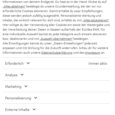
Informationen von deinem Endgerät. Du hast es in der Hand: Klickst du auf
„Alles ablehnen“
bestätigst du unsere Grundeinstellung, bei der wir nur
SCHWEIZ
BLUETOOTH-LAUTSPRECHER
PARTNERPROGRAMM
erforderliche Cookies aktivieren. Damit erhältst du zwar Empfehlungen,
diese werden jedoch zufällig ausgewählt. Personalisierte Werbung und
KOPFHÖRER
Inhalte, die wirklich relevant für dich sind, erhältst du mit
„Alles akzeptieren“
.
NIEDERLANDE
BLOG
Hier willigst du der Verwendung aller Cookies ein sowie der Weitergabe und
der Verarbeitung deiner Daten in Staaten außerhalb der EU/des EWR. Für
BLUETOOTH-KOPFHÖRER
NEWSLETTER
eine individuelle Auswahl kannst du jede Kategorie auch einzeln aktivieren
BELGIEN
bzw. deaktivieren und mit
„Auswahl übernehmen“
bestätigen.
STEREOANLAGEN
Alle Einwilligungen kannst du unter „Daten-Einstellungen“ jederzeit
STORES
anpassen und mit Wirkung für die Zukunft widerrufen. Schau dir für weitere
FRANKREICH
LAUTSPRECHER
Informationen auch unsere
Datenschutzerklärung
und das
Impressum
an.
DEINE VORTEILE BEI TEUFEL
Erforderlich
Immer aktiv
POLEN
ULTIMA-SERIE
TEUFEL STORY
Analyse
IN-EAR-KOPFHÖRER
SPANIEN
UNSER MANAGEMENT
Marketing
FANSHOP
NACHHALTIGKEIT
ITALIEN
NEUHEITEN
Personalisierung
Technische Änderungen, Tippfehler und Irrtum vorbehalten. Das auf unseren
UNSERE WERTE
Fotos abgebildete Zubehör ist nicht im Lieferumfang enthalten. Etwaige
USA
Entsorgungsgebühren für Batterien sind im Preis inbegriffen.
Externe Inhalte
BILDUNGSRABATT