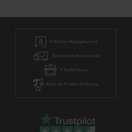
h
e
m
e
8 Wochen Rückgaberecht
Kostenloser Rückversand
9 Teufel Stores
Mehr als 45 Jahre Erfahrung