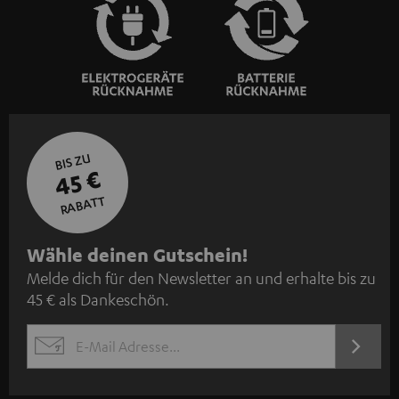
BIS ZU
45 €
RABATT
N
Wähle deinen Gutschein!
Melde dich für den Newsletter an und erhalte bis zu
e
45 € als Dankeschön.
w
s
JETZT
EMAIL
l
ANME
WIDGET
e