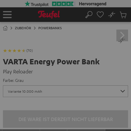
ZUM
NHALT
RINGEN
No
Abs
Startseite
Suche
Artike
im
ZUBEHÖR
POWERBANKS
Waren
(70)
VARTA Energy Power Bank
Play Reloader
Farbe:
Grau
DIE WARE IST DERZEIT NICHT LIEFERBAR