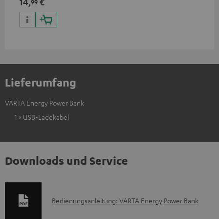
14,
€
99
alle Teufel Produkte mit USB-
C-Anschluss
Lieferumfang
VARTA Energy Power Bank
1 × USB-Ladekabel
Downloads und Service
D
Bedienungsanleitung: VARTA Energy Power Bank
o