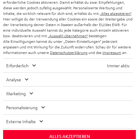
PARTNERPROGRAMM
erforderliche Cookies aktivieren. Damit erhältst du zwar Empfehlungen,
diese werden jedoch zufällig ausgewählt. Personalisierte Werbung und
KOPFHÖRER
Inhalte, die wirklich relevant für dich sind, erhältst du mit
„Alles akzeptieren“
.
NIEDERLANDE
BLOG
Hier willigst du der Verwendung aller Cookies ein sowie der Weitergabe und
der Verarbeitung deiner Daten in Staaten außerhalb der EU/des EWR. Für
BLUETOOTH-KOPFHÖRER
NEWSLETTER
eine individuelle Auswahl kannst du jede Kategorie auch einzeln aktivieren
BELGIEN
bzw. deaktivieren und mit
„Auswahl übernehmen“
bestätigen.
STEREOANLAGEN
Alle Einwilligungen kannst du unter „Daten-Einstellungen“ jederzeit
STORES
anpassen und mit Wirkung für die Zukunft widerrufen. Schau dir für weitere
FRANKREICH
LAUTSPRECHER
Informationen auch unsere
Datenschutzerklärung
und das
Impressum
an.
DEINE VORTEILE BEI TEUFEL
Erforderlich
Immer aktiv
POLEN
ULTIMA-SERIE
TEUFEL STORY
Analyse
IN-EAR-KOPFHÖRER
SPANIEN
UNSER MANAGEMENT
Marketing
FANSHOP
NACHHALTIGKEIT
ITALIEN
NEUHEITEN
Personalisierung
Technische Änderungen, Tippfehler und Irrtum vorbehalten. Das auf unseren
UNSERE WERTE
Fotos abgebildete Zubehör ist nicht im Lieferumfang enthalten. Etwaige
USA
Entsorgungsgebühren für Batterien sind im Preis inbegriffen.
Externe Inhalte
BILDUNGSRABATT
©2026 Lautsprecher Teufel GmbH - All rights reserved.
WEITERE LÄNDER
ALLES AKZEPTIEREN
GESCHENKGUTSCHEIN