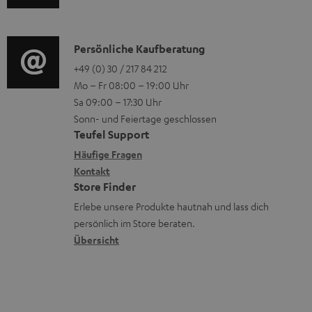
u
r
o
t
d
o
n
e
i
K
Persönliche Kaufberatung
g
e
r
o
o
+49 (0) 30 / 217 84 212
e
n
l
Mo – Fr 08:00 – 19:00 Uhr
-
n
r
z
a
Sa 09:00 – 17:30 Uhr
L
t
ä
u
Sonn- und Feiertage geschlossen
d
e
a
t
Teufel Support
r
e
x
k
e
Häufige Fragen
G
n
i
Kontakt
t
R
a
Store Finder
k
d
ü
r
Erlebe unsere Produkte hautnah und lass dich
o
a
c
a
persönlich im Store beraten.
n
t
k
Übersicht
n
e
n
t
n
a
i
h
e