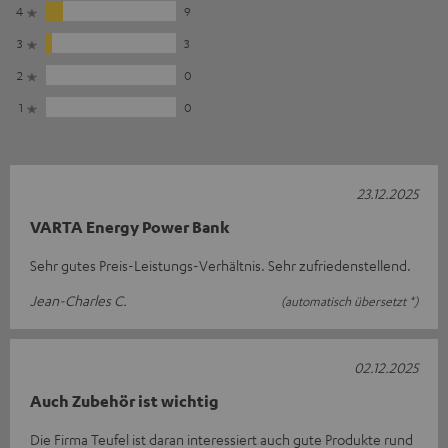
4
9
3
3
2
0
1
0
23.12.2025
VARTA Energy Power Bank
Sehr gutes Preis-Leistungs-Verhältnis. Sehr zufriedenstellend.
Jean-Charles C.
(automatisch übersetzt *)
02.12.2025
Auch Zubehör ist wichtig
Die Firma Teufel ist daran interessiert auch gute Produkte rund