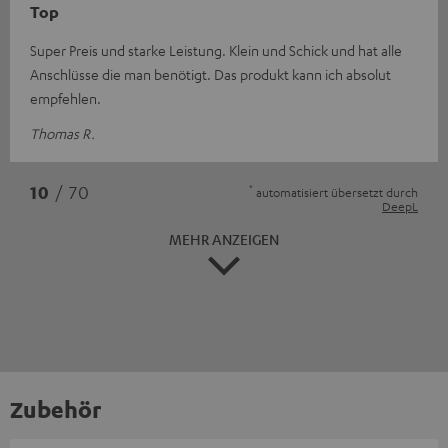
Top
Super Preis und starke Leistung. Klein und Schick und hat alle
Anschlüsse die man benötigt. Das produkt kann ich absolut
empfehlen.
Thomas R.
*
10
/ 70
automatisiert übersetzt durch
DeepL
MEHR ANZEIGEN
Zubehör