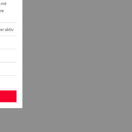
 mit
n "5.1-Set"
ere
eaker +
r aktiv