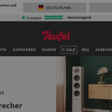
 sehen und
DEUTSCHLAND
OTH
KOPFHÖRER
RADIOS
SALE
NEU
ZUBEHÖ
rt
recher