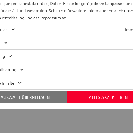
willigungen kannst du unter „Daten-Einstellungen“ jederzeit anpassen und
LUX
LUX
Ambition
CINEBAR LUX Surround Ambitio
für die Zukunft widerrufen. Schau dir für weitere Informationen auch uns
Surround
Surround
externem Subwoofer für größere
Als Surround-Set mit Funk-Rear-Sp
utzerklärung
und das
Impressum
an.
Subwoofer
Ambition
Ambition
"5.1-
"5.1-
1.499,
€
rlich
Imme
99
Set"
Set"
Schwarz
Weiß
e
ing
lisierung
 Inhalte
AUSWAHL ÜBERNEHMEN
ALLES AKZEPTIEREN