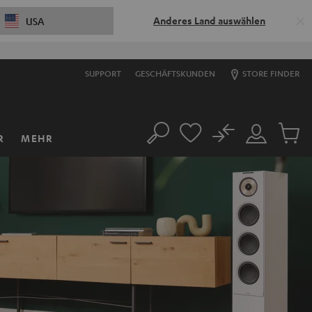
Anderes Land auswählen
USA
SUPPORT
GESCHÄFTSKUNDEN
STORE FINDER
No
R
MEHR
Suche
Mein
Artikel
Konto
im
Warenk