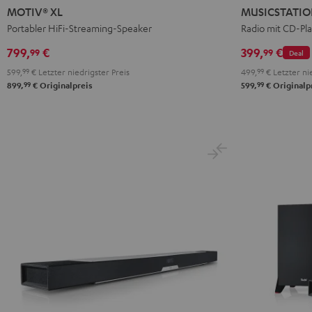
XL
Schwarz
Weiß
MOTIV® XL
MUSICSTATI
Schwarz
Portabler HiFi-Streaming-Speaker
Radio mit CD-Pl
799,
€
399,
€
99
99
Deal
599,
99
€
Letzter niedrigster Preis
499,
99
€
Letzter nie
99
99
899,
€
Originalpreis
599,
€
Originalp