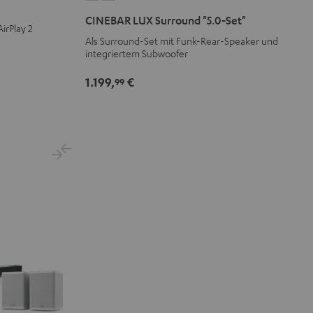
LUX
LUX
CINEBAR LUX Surround "5.0-Set"
irPlay 2
Surround
Surround
Als Surround-Set mit Funk-Rear-Speaker und
"5.0-
"5.0-
integriertem Subwoofer
Set"
Set"
Schwarz
Weiß
1.199,
€
99