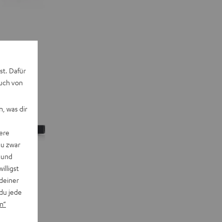
st. Dafür
auch von
, was dir
ere
du zwar
 und
willigst
deiner
du jede
n“