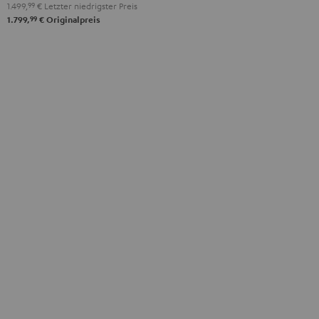
Anthrazit
Weiß
1.499,
99
€
Letzter niedrigster Preis
/
99
1.799,
€
Originalpreis
Schwarz