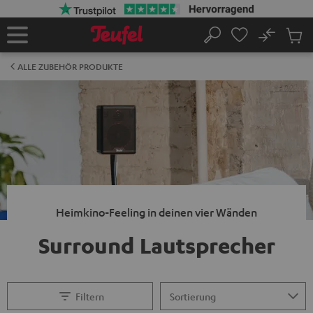
ZUM
NHALT
RINGEN
No
Abs
Startseite
Suche
Artike
im
ALLE ZUBEHÖR PRODUKTE
Waren
Heimkino-Feeling in deinen vier Wänden
Surround Lautsprecher
Filtern