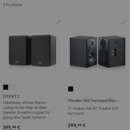
3 Produkte
EFFEKT
EFFEKT
Theater
2
2
EFFEKT 2
500
Theater 500 Surround Dipole
Schwarz
Weiß
Kabelloses, aktives Stereo-
Surround
Lautsprecher-Paar als Rear-
7.1-Ausbau-Set für Theater 500
Dipole
Speaker-Erweiterungsset für
Surround
geeignete Teufel Systeme
Schwarz
299,
€
99
399,
€
99