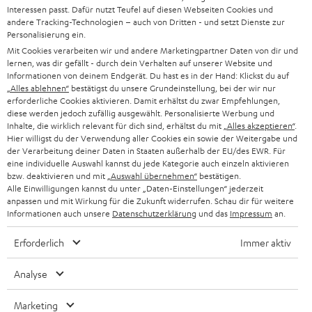
Interessen passt. Dafür nutzt Teufel auf diesen Webseiten Cookies und
andere Tracking-Technologien – auch von Dritten - und setzt Dienste zur
Personalisierung ein.
Mit Cookies verarbeiten wir und andere Marketingpartner Daten von dir und
lernen, was dir gefällt - durch dein Verhalten auf unserer Website und
Informationen von deinem Endgerät. Du hast es in der Hand: Klickst du auf
„Alles ablehnen“
bestätigst du unsere Grundeinstellung, bei der wir nur
erforderliche Cookies aktivieren. Damit erhältst du zwar Empfehlungen,
diese werden jedoch zufällig ausgewählt. Personalisierte Werbung und
Inhalte, die wirklich relevant für dich sind, erhältst du mit
„Alles akzeptieren“
.
BIS ZU
Hier willigst du der Verwendung aller Cookies ein sowie der Weitergabe und
45 €
der Verarbeitung deiner Daten in Staaten außerhalb der EU/des EWR. Für
eine individuelle Auswahl kannst du jede Kategorie auch einzeln aktivieren
RABATT
bzw. deaktivieren und mit
„Auswahl übernehmen“
bestätigen.
Alle Einwilligungen kannst du unter „Daten-Einstellungen“ jederzeit
anpassen und mit Wirkung für die Zukunft widerrufen. Schau dir für weitere
N
Wähle deinen Gutschein!
Informationen auch unsere
Datenschutzerklärung
und das
Impressum
an.
Melde dich für den Newsletter an und erhalte bis zu
e
Erforderlich
Immer aktiv
45 € als Dankeschön.
w
Analyse
s
JETZT
EMAIL
l
ANME
Marketing
WIDGET