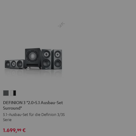
DEFINION
DEFINION
3
3
DEFINION 3 "2.0>5.1 Ausbau-Set
Surround"
"2.0>5.1
"2.0>5.1
5.1-Ausbau-Set für die Definion 3/3S
Ausbau-
Ausbau-
Serie
Set
Set
1.699,
€
Surround"
Surround"
99