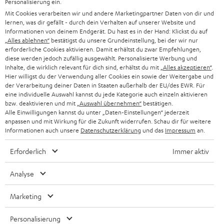
Personalisierung ein.
Mit Cookies verarbeiten wir und andere Marketingpartner Daten von dir und
lernen, was dir gefällt - durch dein Verhalten auf unserer Website und
Informationen von deinem Endgerät. Du hast es in der Hand: Klickst du auf
„Alles ablehnen“
bestätigst du unsere Grundeinstellung, bei der wir nur
erforderliche Cookies aktivieren. Damit erhältst du zwar Empfehlungen,
diese werden jedoch zufällig ausgewählt. Personalisierte Werbung und
Inhalte, die wirklich relevant für dich sind, erhältst du mit
„Alles akzeptieren“
.
Hier willigst du der Verwendung aller Cookies ein sowie der Weitergabe und
der Verarbeitung deiner Daten in Staaten außerhalb der EU/des EWR. Für
eine individuelle Auswahl kannst du jede Kategorie auch einzeln aktivieren
bzw. deaktivieren und mit
„Auswahl übernehmen“
bestätigen.
Alle Einwilligungen kannst du unter „Daten-Einstellungen“ jederzeit
anpassen und mit Wirkung für die Zukunft widerrufen. Schau dir für weitere
BIS ZU
Informationen auch unsere
Datenschutzerklärung
und das
Impressum
an.
45 €
RABATT
Erforderlich
Immer aktiv
Analyse
N
Wähle deinen Gutschein!
Melde dich für den Newsletter an und erhalte bis zu
e
Marketing
45 € als Dankeschön.
w
Personalisierung
s