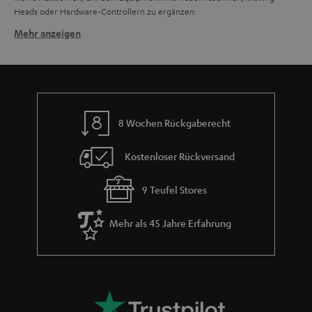
Heads oder Hardware-Controllern zu ergänzen.
Mehr anzeigen
Verwandte Themen in unserem Blog:
Tipps, wie du dein erstes DJ-Mischpult anschließt und einstellst
DJ-Software im Check
DJ-Equipment für Anfänger: Wie du auf jeder Hausparty Stimmung machst
Drei DJ-Frauen und ihr Weg zum Erfolg
8 Wochen Rückgaberecht
Kostenloser Rückversand
9 Teufel Stores
Mehr als 45 Jahre Erfahrung