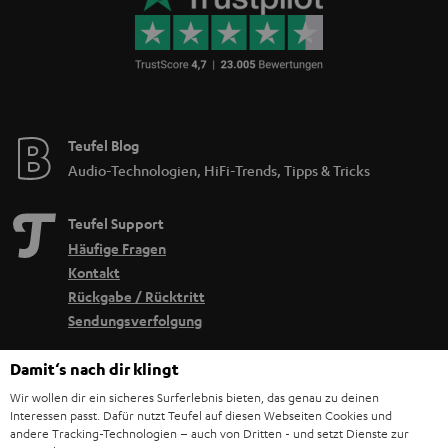
Teufel Blog
Audio-Technologien, HiFi-Trends, Tipps & Tricks
Teufel Support
Häufige Fragen
Kontakt
Rückgabe / Rücktritt
Sendungsverfolgung
Damit‘s nach dir klingt
Store Finder
Wir wollen dir ein sicheres Surferlebnis bieten, das genau zu deinen
Erlebe unsere Produkte hautnah und lass dich persönlich
Interessen passt. Dafür nutzt Teufel auf diesen Webseiten Cookies und
im Store beraten.
andere Tracking-Technologien – auch von Dritten - und setzt Dienste zur