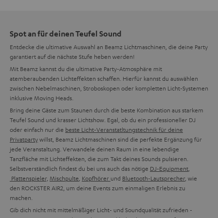
Spot an für deinen Teufel Sound
Entdecke die ultimative Auswahl an Beamz Lichtmaschinen, die deine Party
garantiert auf die nächste Stufe heben werden!
Mit Beamz kannst du die ultimative Party-Atmosphäre mit
atemberaubenden Lichteffekten schaffen. Hierfür kannst du auswählen
zwischen Nebelmaschinen, Stroboskopen oder kompletten Licht-Systemen
inklusive Moving Heads.
Bring deine Gäste zum Staunen durch die beste Kombination aus starkem
Teufel Sound und krasser Lichtshow. Egal, ob du ein professioneller DJ
oder einfach nur die
beste Licht-Veranstatltungstechnik für deine
Privatparty
willst, Beamz Lichtmaschinen sind die perfekte Ergänzung für
jede Veranstaltung. Verwandele deinen Raum in eine lebendige
Tanzfläche mit Lichteffekten, die zum Takt deines Sounds pulsieren.
Selbstverständlich findest du bei uns auch das nötige
DJ-Equipment
,
Plattenspieler,
Mischpulte
,
Kopfhörer
und
Bluetooth-Lautsprecher
, wie
den ROCKSTER AIR2, um deine Events zum einmaligen Erlebnis zu
machen.
Gib dich nicht mit mittelmäßiger Licht- und Soundqualität zufrieden -