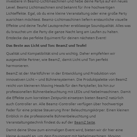
investiere in Beamz-Lichtmaschinen und hebe deine Partys auf ein neues
Level. Beamz Lichtmaschinen sind bekannt für ihre hochwertigen
Lichteffekte. Egal, ob du eine kleine Veranstaltung oder eine große Party
ausrichten möchtest. Beamz-Lichtmaschinen liefern erstaunliche visuelle
Effekte und deine Teufel Lautsprecher erstklassige Soundqualität. Alles was
du brauchst um die Party die ganze Nacht lang am Laufen zu halten.
Entdecke das perfekte Equiment für deinen nächsten Event!
Das Beste aus Licht und Ton: BeamZ und Teufel
Qualität und Kompatibilität sind uns wichtig. Daher empfehlen wir
ausgewählte Partner, wie BeamZ, damit Licht und Ton perfekt
harmonieren.
BeamZ ist der Marktführer in der Entwicklung und Produktion von
innovativen Licht – und Bühnensystemen. Die Produktpalette von BeamZ
reicht von kleineren Moving Heads für den Partykeller, bis hin zur
professionellen Bühnenbeleuchtung mit LEDs und Nebelmaschinen. Damit
die Effekte zum korrekten Zeitpunkt einsetzen bieten BeamZ natürlich
auch Controller an. Alle Beamz-Controller verfügen über hochwertige
Fader für eine präzise Steuerung Ihrer Beleuchtungskörper. Einen kleinen
Einblick in die professionelle Bühnenbeleuchtung und
Veranstaltungstechnik findest du auf der
BeamZ Seite
.
Damit deine Show zum einmaligen Event wird, bieten wir dir hier eine
kleine Auswahl an, um dein Equipment mit Nebelmaschinen, Moving