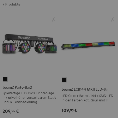
7 Produkte
beamZ
beamZ
Party-
LCB144
beamZ Party-Bar2
beamZ LCB144 MKII LED-Bar
Bar2
MKII
Spielfertige LED-DMX-Lichtanlage
LED Colour Bar mit 144 x SMD-LED
inklusive höhenverstellbarem Stativ
Schwarz
LED-
in den Farben Rot, Grün und Blau
und IR-Fernbedienung
Bar
109,
€
95
209,
€
95
Schwarz