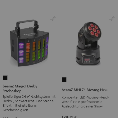
beamZ
beamZ
Magic1
beamZ Magic1 Derby
MHL74
beamZ MHL74 Moving Head
Stroboskop
Derby
Moving
Spielfertiges 3-in-1-Lichtsystem mit
Stroboskop
Kompakter LED-Moving-Head-
Head
Derby-, Schwarzlicht- und Strobe-
Wash für die professionelle
Schwarz
Schwarz
Effekt mit einstellbarer
Ausleuchtung deiner Show
Geschwindigkeit
174,
€
95