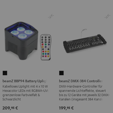
beamZ
beamZ
BBP94
DMX-
beamZ BBP94 Battery Uplight
beamZ DMX-384 Controller
Battery
384
Kabelloses Uplight mit 4 x 10 W
DMX-Hardware-Controller für
Hexacolor LEDs mit RGBWA-UV:
spannende Lichteffekte, steuert
Uplight
Controller
grenzenlose Farbvielfalt &
bis zu 12 Geräte mit jeweils 32 DMX-
Schwarz
Schwarz
Schwarzlicht
Kanälen (insgesamt 384 Kanäle)
209,
€
199,
€
95
95