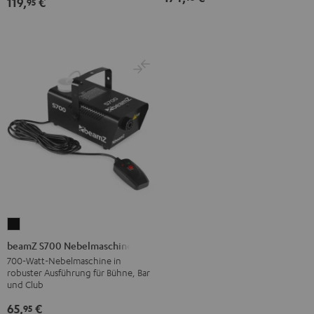
119,
€
95
beamZ
S700
beamZ S700 Nebelmaschine
Nebelmaschine
700-Watt-Nebelmaschine in
robuster Ausführung für Bühne, Bar
Schwarz
und Club
65,
€
95