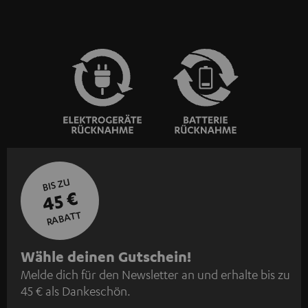
BIS ZU
45 €
RABATT
N
Wähle deinen Gutschein!
Melde dich für den Newsletter an und erhalte bis zu
e
45 € als Dankeschön.
w