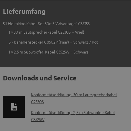
Lieferumfang
5.1 Heimkino Kabel-Set 30m² "Advantage" C3535S
1 × 30 m Lautsprecherkabel C2530S – Weiß
5 × Bananenstecker C8502P (Paar) – Schwarz / Rot
1 × 2,5 m Subwoofer-Kabel C3525W – Schwarz
Downloads und Service
D
Konformitätserklärung: 30 m Lautsprecherkabel
C2530S
o
k
Konformitätserklärung: 2,5 m Subwoofer-Kabel
C3525W
u
m