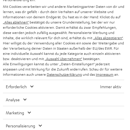
PRESSE & MARKETING
g
Mit Cookies verarbeiten wir und andere Marketingpartner Daten von dir und
ÖSTERREICH
SMART HOME
lernen, was dir gefällt - durch dein Verhalten auf unserer Website und
GESCHÄFTSKUNDEN
Informationen von deinem Endgerät. Du hast es in der Hand: Klickst du auf
„Alles ablehnen“
bestätigst du unsere Grundeinstellung, bei der wir nur
SCHWEIZ
BLUETOOTH-LAUTSPRECHER
PARTNERPROGRAMM
erforderliche Cookies aktivieren. Damit erhältst du zwar Empfehlungen,
diese werden jedoch zufällig ausgewählt. Personalisierte Werbung und
KOPFHÖRER
Inhalte, die wirklich relevant für dich sind, erhältst du mit
„Alles akzeptieren“
.
NIEDERLANDE
BLOG
Hier willigst du der Verwendung aller Cookies ein sowie der Weitergabe und
der Verarbeitung deiner Daten in Staaten außerhalb der EU/des EWR. Für
BLUETOOTH-KOPFHÖRER
NEWSLETTER
eine individuelle Auswahl kannst du jede Kategorie auch einzeln aktivieren
BELGIEN
bzw. deaktivieren und mit
„Auswahl übernehmen“
bestätigen.
STEREOANLAGEN
Alle Einwilligungen kannst du unter „Daten-Einstellungen“ jederzeit
STORES
anpassen und mit Wirkung für die Zukunft widerrufen. Schau dir für weitere
FRANKREICH
LAUTSPRECHER
Informationen auch unsere
Datenschutzerklärung
und das
Impressum
an.
DEINE VORTEILE BEI TEUFEL
Erforderlich
Immer aktiv
POLEN
ULTIMA-SERIE
TEUFEL STORY
Analyse
IN-EAR-KOPFHÖRER
SPANIEN
UNSER MANAGEMENT
Marketing
FANSHOP
NACHHALTIGKEIT
ITALIEN
NEUHEITEN
Personalisierung
Technische Änderungen, Tippfehler und Irrtum vorbehalten. Das auf unseren
UNSERE WERTE