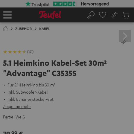
ZUM
NHALT
RINGEN
No
Abs
Startseite
Suche
Artike
im
ZUBEHÖR
KABEL
Waren
(151)
5.1 Heimkino Kabel-Set 30m²
"Advantage" C3535S
Für 5.1‑Heimkino bis 30 m²
Inkl. Subwoofer‑Kabel
Inkl. Bananenstecker‑Set
Zeige mir mehr
Farbe:
Weiß
79,
€
99