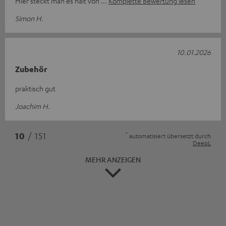
Hier steckt man es halt von
Komplette Bewertung lesen
Simon H.
10.01.2026
Zubehör
praktisch gut
Joachim H.
*
10
/ 151
automatisiert übersetzt durch
DeepL
MEHR ANZEIGEN