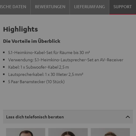
ISCHE DATEN
BEWERTUNGEN
LIEFERUMFANG
SUPPORT
Highlights
Die Vorteile im Überblick
5.1-Heimkino-Kabel-Set für Räume bis 30 m²
Verwendung: 5.1-Heimkino-Lautsprecher-Set an AV-Receiver
Kabel: 1 x Subwoofer-Kabel 2,5 m
Lautsprecherkabel: 1 x 30 Meter 2,5 mm²
5 Paar Bananstecker (10 Stück)
Lass dich telefonisch beraten