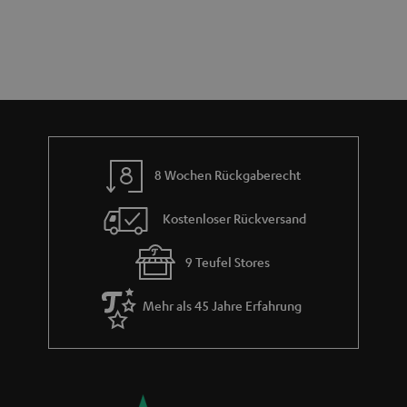
e
n
t
n
a
i
h
e
m
e
8 Wochen Rückgaberecht
Kostenloser Rückversand
9 Teufel Stores
Mehr als 45 Jahre Erfahrung