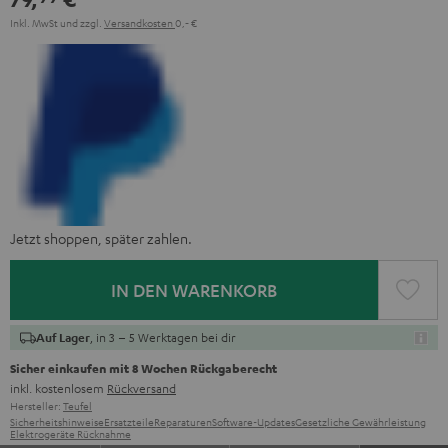
Inkl. MwSt
und zzgl.
Versandkosten
0,‐ €
Jetzt shoppen, später zahlen.
IN DEN WARENKORB
, in 3 – 5 Werktagen bei dir
Auf Lager
Sicher einkaufen mit 8 Wochen Rückgaberecht
inkl. kostenlosem
Rückversand
Hersteller:
Teufel
Sicherheitshinweise
Ersatzteile
Reparaturen
Software-Updates
Gesetzliche Gewährleistung
Elektrogeräte Rücknahme