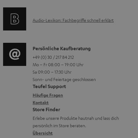
e
a
n
l
k
t
e
a
A
Audio-Lexikon: Fachbegriffe schnell erklärt
t
i
n
d
u
r
o
z
e
d
o
n
u
n
i
K
Persönliche Kaufberatung
g
e
m
o
o
+49 (0) 30 / 217 84 212
e
n
V
Mo – Fr 08:00 – 19:00 Uhr
-
n
r
z
e
Sa 09:00 – 17:30 Uhr
L
t
ä
u
r
Sonn- und Feiertage geschlossen
e
a
t
Teufel Support
r
s
x
k
e
Häufige Fragen
G
a
i
Kontakt
t
R
a
n
Store Finder
k
d
ü
r
d
Erlebe unsere Produkte hautnah und lass dich
o
a
c
a
persönlich im Store beraten.
n
t
k
Übersicht
n