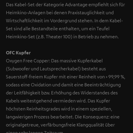
Das Kabel-Set der Kategorie Advantage empfiehlt sich für
Heimkino-Anlagen bei denen Praxistauglichkeit und
Wirtschaftlichkeit im Vordergrund stehen. In dem Kabel-
Set sind alle Bestandteile enthalten, um ein Teufel
Heimkino-Set (z.B. Theater 100) in Betrieb zu nehmen.
OFC Kupfer
Oxygen Free Copper: Das massive Kupferkabel
(Subwoofer und Lautsprecherkabel) besteht aus
Sauerstoff-freiem Kupfer mit einer Reinheit von > 99,99 %,
sodass eine Oxidation und damit eine Beeinträchtigung
der Leitfähigkeit bzw. Erhöhung des Widerstandes des
Kabels weitestgehend vermieden wird. Das Kupfer
höchsten Reinheitsgrades wird in einem speziellen,
langwierigen Prozess bearbeitet. Die Konsequenz: eine
originalgetreue, verfärbungsfreie Klangqualität über
einen sehr langen Zeitraum.