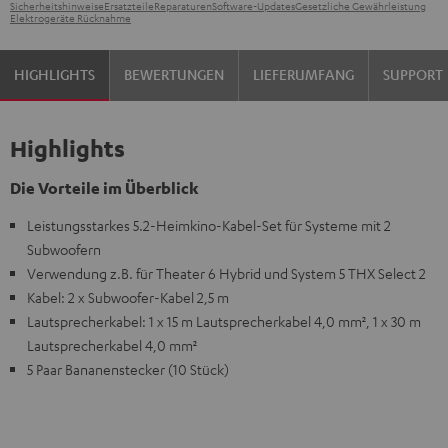
Sicherheitshinweise
Ersatzteile
Reparaturen
Software-Updates
Gesetzliche Gewährleistung
Elektrogeräte Rücknahme
HIGHLIGHTS
BEWERTUNGEN
LIEFERUMFANG
SUPPORT
Highlights
Die Vorteile im Überblick
Leistungsstarkes 5.2-Heimkino-Kabel-Set für Systeme mit 2
Subwoofern
Verwendung z.B. für Theater 6 Hybrid und System 5 THX Select 2
Kabel: 2 x Subwoofer-Kabel 2,5 m
Lautsprecherkabel: 1 x 15 m Lautsprecherkabel 4,0 mm², 1 x 30 m
Lautsprecherkabel 4,0 mm²
5 Paar Bananenstecker (10 Stück)