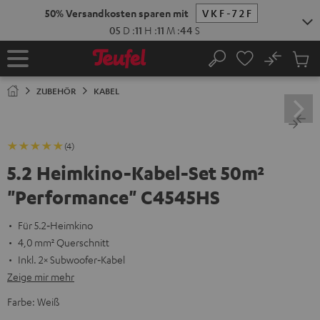
ZUM
50% Versandkosten sparen mit
VKF-72F
NHALT
RINGEN
05
D
:
11
H
:
11
M
:
43
S
No
Abs
Startseite
Suche
Artike
im
ZUBEHÖR
KABEL
Waren
(4)
5.2 Heimkino-Kabel-Set 50m²
"Performance" C4545HS
Für 5.2‑Heimkino
4,0 mm² Querschnitt
Inkl. 2× Subwoofer‑Kabel
Zeige mir mehr
Farbe:
Weiß