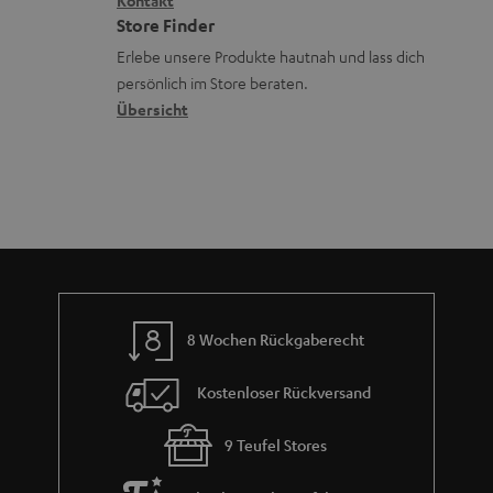
i
Kontakt
t
R
a
n
Store Finder
k
d
ü
r
d
Erlebe unsere Produkte hautnah und lass dich
o
a
c
a
persönlich im Store beraten.
n
t
k
Übersicht
n
e
n
t
n
a
i
h
e
m
e
8 Wochen Rückgaberecht
Kostenloser Rückversand
9 Teufel Stores