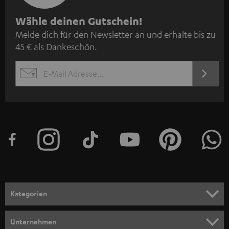
N
Wähle deinen Gutschein!
Melde dich für den Newsletter an und erhalte bis zu
e
45 € als Dankeschön.
w
s
JETZT
EMAIL
l
ANME
WIDGET
e
t
t
e
r
a
n
Kategorien
m
HEIMKINO
e
Unternehmen