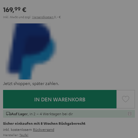
169,
€
99
Inkl. MwSt
und zzgl.
Versandkosten
0,‐ €
Jetzt shoppen, später zahlen.
IN DEN WARENKORB
, in 2 – 4 Werktagen bei dir
Auf Lager
Sicher einkaufen mit 8 Wochen Rückgaberecht
inkl. kostenlosem
Rückversand
Hersteller:
Teufel