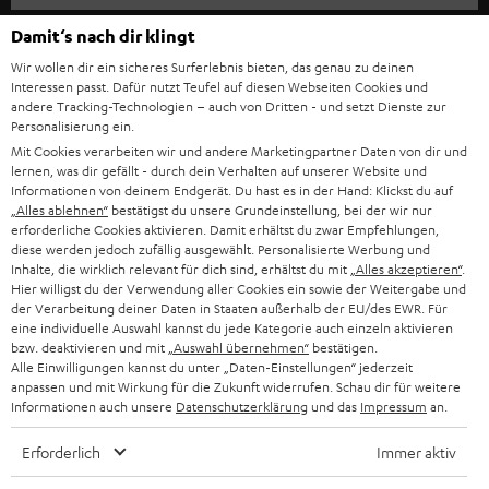
l
HEIMKINO-KOMPLETTANLAGEN
SUPPORT
Damit‘s nach dir klingt
d
Teufel Onlineshops
Wir wollen dir ein sicheres Surferlebnis bieten, das genau zu deinen
SOUNDBAR
u
KARRIERE
Interessen passt. Dafür nutzt Teufel auf diesen Webseiten Cookies und
DEUTSCHLAND
n
andere Tracking-Technologien – auch von Dritten - und setzt Dienste zur
HIFI-LAUTSPRECHER
Personalisierung ein.
PRESSE & MARKETING
g
Mit Cookies verarbeiten wir und andere Marketingpartner Daten von dir und
ÖSTERREICH
SMART HOME
lernen, was dir gefällt - durch dein Verhalten auf unserer Website und
GESCHÄFTSKUNDEN
Informationen von deinem Endgerät. Du hast es in der Hand: Klickst du auf
„Alles ablehnen“
bestätigst du unsere Grundeinstellung, bei der wir nur
SCHWEIZ
BLUETOOTH-LAUTSPRECHER
PARTNERPROGRAMM
erforderliche Cookies aktivieren. Damit erhältst du zwar Empfehlungen,
diese werden jedoch zufällig ausgewählt. Personalisierte Werbung und
KOPFHÖRER
Inhalte, die wirklich relevant für dich sind, erhältst du mit
„Alles akzeptieren“
.
NIEDERLANDE
BLOG
Hier willigst du der Verwendung aller Cookies ein sowie der Weitergabe und
der Verarbeitung deiner Daten in Staaten außerhalb der EU/des EWR. Für
BLUETOOTH-KOPFHÖRER
NEWSLETTER
eine individuelle Auswahl kannst du jede Kategorie auch einzeln aktivieren
BELGIEN
bzw. deaktivieren und mit
„Auswahl übernehmen“
bestätigen.
STEREOANLAGEN
Alle Einwilligungen kannst du unter „Daten-Einstellungen“ jederzeit
STORES
anpassen und mit Wirkung für die Zukunft widerrufen. Schau dir für weitere
FRANKREICH
LAUTSPRECHER
Informationen auch unsere
Datenschutzerklärung
und das
Impressum
an.
DEINE VORTEILE BEI TEUFEL
Erforderlich
Immer aktiv
POLEN
ULTIMA-SERIE
TEUFEL STORY