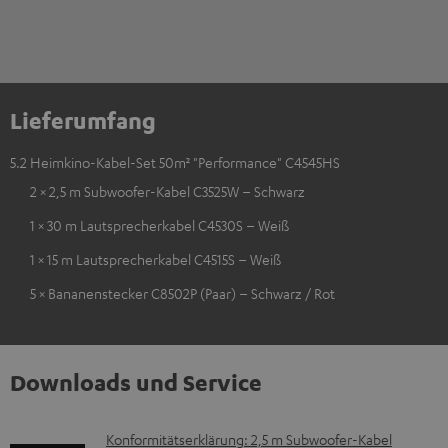
Lieferumfang
5.2 Heimkino-Kabel-Set 50m² "Performance" C4545HS
2 × 2,5 m Subwoofer-Kabel C3525W – Schwarz
1 × 30 m Lautsprecherkabel C4530S – Weiß
1 × 15 m Lautsprecherkabel C4515S – Weiß
5 × Bananenstecker C8502P (Paar) – Schwarz / Rot
Downloads und Service
D
Konformitätserklärung: 2,5 m Subwoofer-Kabel