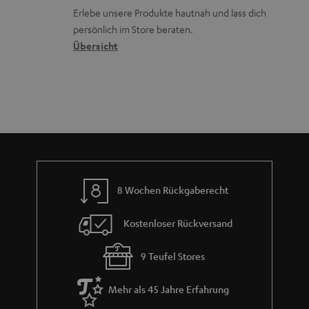
k
d
ü
r
d
Erlebe unsere Produkte hautnah und lass dich
o
a
c
a
persönlich im Store beraten.
n
t
k
Übersicht
n
e
n
t
n
a
i
h
e
m
e
8 Wochen Rückgaberecht
Kostenloser Rückversand
9 Teufel Stores
Mehr als 45 Jahre Erfahrung