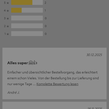
5
2
4
1
3
0
2
0
1
0
30.12.2025
Alles super 🤗👍
Einfacher und übersichtlicher Bestellvorgang, das erleichtert
einem schon Vieles. Von der Bestellung bis zur Lieferung sind
nur wenige Tage
Komplette Bewertung lesen
André J.
18.11.2025