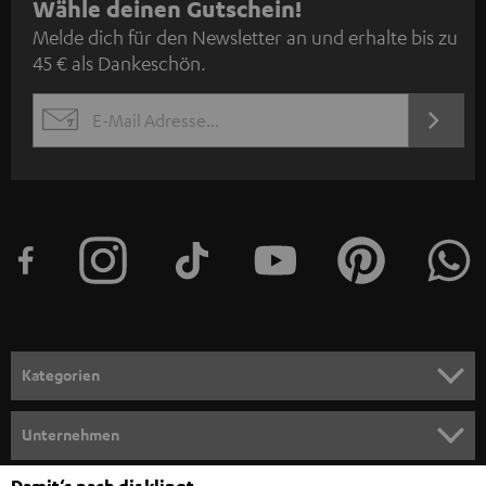
N
Wähle deinen Gutschein!
Melde dich für den Newsletter an und erhalte bis zu
e
45 € als Dankeschön.
w
s
JETZT
EMAIL
l
ANME
WIDGET
e
t
t
e
r
a
n
Kategorien
m
HEIMKINO
e
Unternehmen
l
HEIMKINO-KOMPLETTANLAGEN
SUPPORT