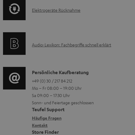
o
t
u
E
Elektrogeräte Rücknahme
r
i
n
l
m
o
t
e
a
n
e
k
t
e
r
A
Audio-Lexikon: Fachbegriffe schnell erklärt
t
i
n
l
u
r
o
z
a
d
o
n
u
d
i
K
Persönliche Kaufberatung
g
e
m
e
o
o
+49 (0) 30 / 217 84 212
e
n
V
n
Mo – Fr 08:00 – 19:00 Uhr
-
n
r
z
e
Sa 09:00 – 17:30 Uhr
L
t
ä
u
r
Sonn- und Feiertage geschlossen
e
a
t
Teufel Support
r
s
x
k
e
Häufige Fragen
G
a
i
Kontakt
t
R
a
n
Store Finder