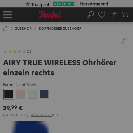
ZUM
NHALT
RINGEN
No
Abs
Startseite
Suche
Artike
im
ZUBEHÖR
KOPFHOERER ZUBEHOER
Waren
(3)
AIRY TRUE WIRELESS Ohrhörer
einzeln rechts
Farbe:
Night Black
Night
Pale
Silver
Steel
Black
Gold
White
Blue
39,
€
99
Inkl. MwSt
und zzgl.
Versandkosten
0,‐ €