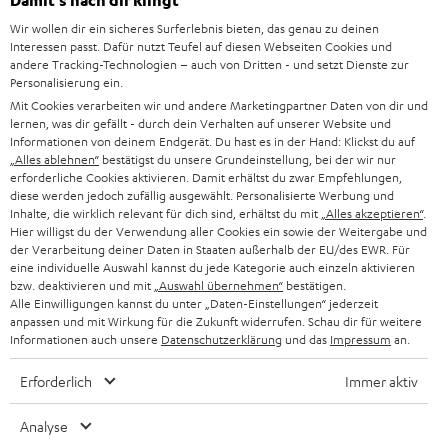
Damit‘s nach dir klingt
d
Teufel Onlineshops
Wir wollen dir ein sicheres Surferlebnis bieten, das genau zu deinen
SOUNDBAR
u
KARRIERE
Interessen passt. Dafür nutzt Teufel auf diesen Webseiten Cookies und
DEUTSCHLAND
n
andere Tracking-Technologien – auch von Dritten - und setzt Dienste zur
HIFI-LAUTSPRECHER
Personalisierung ein.
PRESSE & MARKETING
g
Mit Cookies verarbeiten wir und andere Marketingpartner Daten von dir und
ÖSTERREICH
SMART HOME
lernen, was dir gefällt - durch dein Verhalten auf unserer Website und
GESCHÄFTSKUNDEN
Informationen von deinem Endgerät. Du hast es in der Hand: Klickst du auf
„Alles ablehnen“
bestätigst du unsere Grundeinstellung, bei der wir nur
SCHWEIZ
BLUETOOTH-LAUTSPRECHER
PARTNERPROGRAMM
erforderliche Cookies aktivieren. Damit erhältst du zwar Empfehlungen,
diese werden jedoch zufällig ausgewählt. Personalisierte Werbung und
KOPFHÖRER
Inhalte, die wirklich relevant für dich sind, erhältst du mit
„Alles akzeptieren“
.
NIEDERLANDE
BLOG
Hier willigst du der Verwendung aller Cookies ein sowie der Weitergabe und
der Verarbeitung deiner Daten in Staaten außerhalb der EU/des EWR. Für
BLUETOOTH-KOPFHÖRER
NEWSLETTER
eine individuelle Auswahl kannst du jede Kategorie auch einzeln aktivieren
BELGIEN
bzw. deaktivieren und mit
„Auswahl übernehmen“
bestätigen.
STEREOANLAGEN
Alle Einwilligungen kannst du unter „Daten-Einstellungen“ jederzeit
STORES
anpassen und mit Wirkung für die Zukunft widerrufen. Schau dir für weitere
FRANKREICH
LAUTSPRECHER
Informationen auch unsere
Datenschutzerklärung
und das
Impressum
an.
DEINE VORTEILE BEI TEUFEL
Erforderlich
Immer aktiv
POLEN
ULTIMA-SERIE
TEUFEL STORY
Analyse
IN-EAR-KOPFHÖRER
SPANIEN
UNSER MANAGEMENT