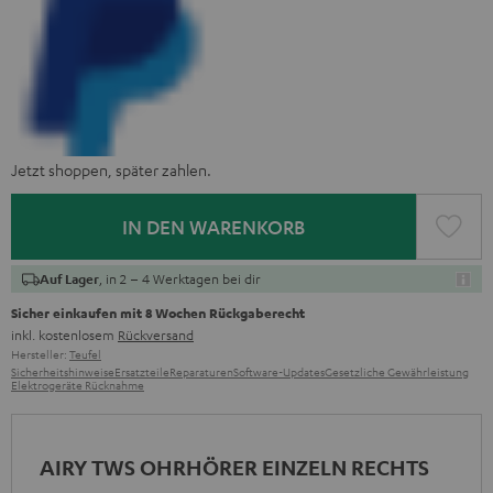
Jetzt shoppen, später zahlen.
IN DEN WARENKORB
, in 2 – 4 Werktagen bei dir
Auf Lager
Sicher einkaufen mit 8 Wochen Rückgaberecht
inkl. kostenlosem
Rückversand
Hersteller:
Teufel
Sicherheitshinweise
Ersatzteile
Reparaturen
Software-Updates
Gesetzliche Gewährleistung
Elektrogeräte Rücknahme
AIRY TWS OHRHÖRER EINZELN RECHTS