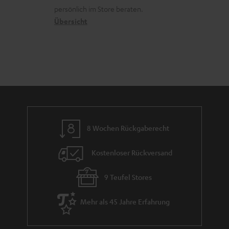
o
a
c
a
persönlich im Store beraten.
n
t
k
Übersicht
n
e
n
t
n
a
i
h
e
m
e
8 Wochen Rückgaberecht
Kostenloser Rückversand
9 Teufel Stores
Mehr als 45 Jahre Erfahrung