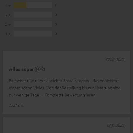
4
1
3
0
2
0
1
0
30.12.2025
Alles super 🤗👍
Einfacher und übersichtlicher Bestellvorgang, das erleichtert
einem schon Vieles. Von der Bestellung bis zur Lieferung sind
nur wenige Tage
Komplette Bewertung lesen
André J.
18.11.2025