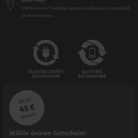
Store Finder
Erlebe unsere Produkte hautnah und lass dich persönlich
im Store beraten.
BIS ZU
45 €
RABATT
N
Wähle deinen Gutschein!