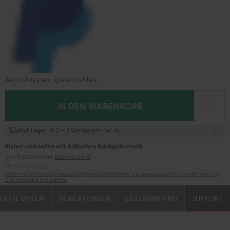
Jetzt shoppen, später zahlen.
IN DEN WARENKORB
, in 3 – 5 Werktagen bei dir
Auf Lager
Sicher einkaufen mit 8 Wochen Rückgaberecht
inkl. kostenlosem
Rückversand
Hersteller:
Teufel
Sicherheitshinweise
Ersatzteile
Reparaturen
Software-Updates
Gesetzliche Gewährleistung
Elektrogeräte Rücknahme
ISCHE DATEN
BEWERTUNGEN
LIEFERUMFANG
SUPPORT