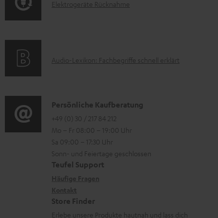
E
Elektrogeräte Rücknahme
r
i
n
l
m
o
t
e
a
n
e
k
t
e
r
A
Audio-Lexikon: Fachbegriffe schnell erklärt
t
i
n
l
u
r
o
z
a
d
o
n
u
d
i
K
Persönliche Kaufberatung
g
e
m
e
o
o
+49 (0) 30 / 217 84 212
e
n
V
n
Mo – Fr 08:00 – 19:00 Uhr
-
n
r
z
e
Sa 09:00 – 17:30 Uhr
L
t
ä
u
r
Sonn- und Feiertage geschlossen
e
a
t
Teufel Support
r
s
x
k
e
Häufige Fragen
G
a
i
Kontakt
t
R
a
n
Store Finder
k
d
ü
r
d
Erlebe unsere Produkte hautnah und lass dich