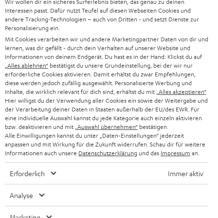
Wir wollen dir ein sicheres Surferlebnis bieten, das genau zu deinen
SOUNDBAR
u
KARRIERE
Interessen passt. Dafür nutzt Teufel auf diesen Webseiten Cookies und
DEUTSCHLAND
n
andere Tracking-Technologien – auch von Dritten - und setzt Dienste zur
HIFI-LAUTSPRECHER
Personalisierung ein.
PRESSE & MARKETING
g
Mit Cookies verarbeiten wir und andere Marketingpartner Daten von dir und
ÖSTERREICH
SMART HOME
lernen, was dir gefällt - durch dein Verhalten auf unserer Website und
GESCHÄFTSKUNDEN
Informationen von deinem Endgerät. Du hast es in der Hand: Klickst du auf
„Alles ablehnen“
bestätigst du unsere Grundeinstellung, bei der wir nur
SCHWEIZ
BLUETOOTH-LAUTSPRECHER
PARTNERPROGRAMM
erforderliche Cookies aktivieren. Damit erhältst du zwar Empfehlungen,
diese werden jedoch zufällig ausgewählt. Personalisierte Werbung und
KOPFHÖRER
Inhalte, die wirklich relevant für dich sind, erhältst du mit
„Alles akzeptieren“
.
NIEDERLANDE
BLOG
Hier willigst du der Verwendung aller Cookies ein sowie der Weitergabe und
der Verarbeitung deiner Daten in Staaten außerhalb der EU/des EWR. Für
BLUETOOTH-KOPFHÖRER
NEWSLETTER
eine individuelle Auswahl kannst du jede Kategorie auch einzeln aktivieren
BELGIEN
bzw. deaktivieren und mit
„Auswahl übernehmen“
bestätigen.
STEREOANLAGEN
Alle Einwilligungen kannst du unter „Daten-Einstellungen“ jederzeit
STORES
anpassen und mit Wirkung für die Zukunft widerrufen. Schau dir für weitere
FRANKREICH
LAUTSPRECHER
Informationen auch unsere
Datenschutzerklärung
und das
Impressum
an.
DEINE VORTEILE BEI TEUFEL
Erforderlich
Immer aktiv
POLEN
ULTIMA-SERIE
TEUFEL STORY
Analyse
IN-EAR-KOPFHÖRER
SPANIEN
UNSER MANAGEMENT
Marketing
FANSHOP