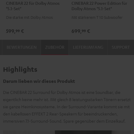
CINEBAR 22 für Dolby Atmos
CINEBAR 22 Power Edition für
22
22
22
22
"5.1-Set"
Dolby Atmos "5.1-Set"
für
für
Power
Power
Die starke mit Dolby Atmos
Mit stärkerem T 10 Subwoofer
Dolby
Dolby
Edition
Edition
Atmos
Atmos
für
für
599,
€
699,
€
99
99
"5.1-
"5.1-
Dolby
Dolby
Set"
Set"
Atmos
Atmos
BEWERTUNGEN
ZUBEHÖR
LIEFERUMFANG
SUPPORT
Schwarz
Weiß
"5.1-
"5.1-
Set"
Set"
Schwarz
Weiß
Highlights
Darum lieben wir dieses Produkt
Die CINEBAR 22 Surround für Dolby Atmos ist eine Soundbar, die
eigentlich keine mehr ist. Mit gleich 8 leistungsstarken Tönern ersetzt
sie ganze Heimkinosysteme. In der Surround-Variante kommt sie mit
den kabellosen EFFEKT 2 Rear-Speakern für beeindruckenden,
immersiven 7.1-Surround-Sound. Spare gegenüber dem Einzelkauf.