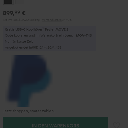
899,
€
99
Set-Preis inkl. MwSt
und zzgl.
Versandkosten
24,99 €
1
Gratis USB-C Kopfhörer
Teufel MOVE 2
Code kopieren und im Warenkorb einlösen.
MOV-T4S
Nur für kurze Zeit
Angebot endet in
0
0
D
:
2
1
H
:
2
0
M
:
4
2
S
Jetzt shoppen, später zahlen.
IN DEN WARENKORB