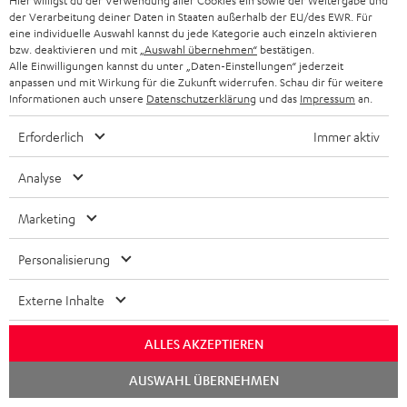
Zubehör
Hier willigst du der Verwendung aller Cookies ein sowie der Weitergabe und
der Verarbeitung deiner Daten in Staaten außerhalb der EU/des EWR. Für
eine individuelle Auswahl kannst du jede Kategorie auch einzeln aktivieren
bzw. deaktivieren und mit
„Auswahl übernehmen“
bestätigen.
Notwendiges Zubehör ist im Lieferumfang
Alle Einwilligungen kannst du unter „Daten-Einstellungen“ jederzeit
anpassen und mit Wirkung für die Zukunft widerrufen. Schau dir für weitere
enthalten.
Informationen auch unsere
Datenschutzerklärung
und das
Impressum
an.
Weiteres Zubehör
Erforderlich
Immer aktiv
Analyse
Marketing
Personalisierung
Externe Inhalte
ALLES AKZEPTIEREN
5,0 m Subwoofer-Kabel
1,5 m Koaxial-Kabel C7515D
1,5
Chat
AUSWAHL ÜBERNEHMEN
C3550W
C7
starten