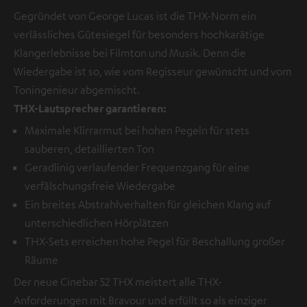
Gegründet von George Lucas ist die THX-Norm ein
verlässliches Gütesiegel für besonders hochkarätige
Klangerlebnisse bei Filmton und Musik. Denn die
Wiedergabe ist so, wie vom Regisseur gewünscht und vom
Toningenieur abgemischt.
THX-Lautsprecher garantieren:
Maximale Klirrarmut bei hohen Pegeln für stets
sauberen, detaillierten Ton
Geradlinig verlaufender Frequenzgang für eine
verfälschungsfreie Wiedergabe
Ein breites Abstrahlverhalten für gleichen Klang auf
unterschiedlichen Hörplätzen
THX-Sets erreichen hohe Pegel für Beschallung großer
Räume
Der neue Cinebar 52 THX meistert alle THX-
Anforderungen mit Bravour und erfüllt so als einziger