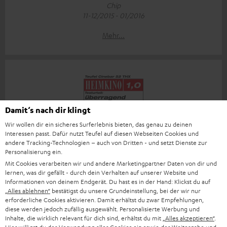
Chip
11-12/2015 - 01/2016
Mehr...
Damit‘s nach dir klingt
„Im Hörtest bewies der Cinebar 52 THX eindrucksvoll, dass
Wir wollen dir ein sicheres Surferlebnis bieten, das genau zu deinen
seine THX-Lizenz zu Recht erteilt wurde“
Interessen passt. Dafür nutzt Teufel auf diesen Webseiten Cookies und
andere Tracking-Technologien – auch von Dritten - und setzt Dienste zur
Heimkino
Personalisierung ein.
01-02/2015
Mit Cookies verarbeiten wir und andere Marketingpartner Daten von dir und
lernen, was dir gefällt - durch dein Verhalten auf unserer Website und
Mehr...
Informationen von deinem Endgerät. Du hast es in der Hand: Klickst du auf
„Alles ablehnen“
bestätigst du unsere Grundeinstellung, bei der wir nur
erforderliche Cookies aktivieren. Damit erhältst du zwar Empfehlungen,
diese werden jedoch zufällig ausgewählt. Personalisierte Werbung und
Inhalte, die wirklich relevant für dich sind, erhältst du mit
„Alles akzeptieren“
.