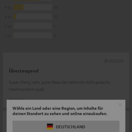
4
55
3
15
2
1
1
2
18.07.2020
Überzeugend
Super Klang ,sehr guter Bass das hätte ich nicht gedacht,
Macht einfach spaß.
Enrico S.
Wähle ein Land oder eine Region, um Inhalte für
deinen Standort zu sehen und online einzukaufen.
07.07.2020
DEUTSCHLAND
Connectivität