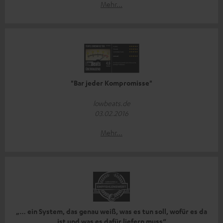
Mehr...
"Bar jeder Kompromisse"
lowbeats.de
03.02.2016
Mehr...
„… ein System, das genau weiß, was es tun soll, wofür es da
ist und was es dafür liefern muss“