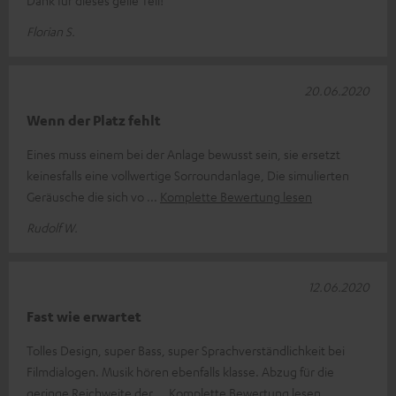
Dank für dieses geile Teil!
Florian S.
20.06.2020
Wenn der Platz fehlt
Eines muss einem bei der Anlage bewusst sein, sie ersetzt
keinesfalls eine vollwertige Sorroundanlage, Die simulierten
Geräusche die sich vo
Komplette Bewertung lesen
Rudolf W.
12.06.2020
Fast wie erwartet
Tolles Design, super Bass, super Sprachverständlichkeit bei
Filmdialogen. Musik hören ebenfalls klasse. Abzug für die
geringe Reichweite der
Komplette Bewertung lesen