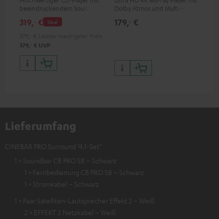
beeindruckendem Sound und
Dolby Atmos und Multi HDR-
Ver
wertiger Verarbeitung
Unterstützung inklusive
Ci
319,
€
179,
€
24
‐
‐
Deal
HDR10+ für eine überragende
Bildqualität mit lebensechten
379,
‐
€
Letzter niedrigster Preis
Kontrasten und Farben
‐
379,
€
UVP
Lieferumfang
CINEBAR PRO Surround "4.1-Set"
1 × Soundbar CB PRO SB – Schwarz
1 × Fernbedienung CB PRO SB – Schwarz
1 × Stromkabel – Schwarz
1 × Paar Satelliten-Lautsprecher Effekt 2 – Weiß
2 × EFFEKT 2 Netzkabel – Weiß