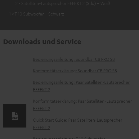
2 × Satelliten-Lautsprecher EFFEKT 2 (Stk.) – Weiß
1 × T 10 Subwoofer – Schwarz
Downloads und Service
D
Bedienungsanleitung: Soundbar CB PRO SB
o
Konformitätserklärung: Soundbar CB PRO SB
k
Bedienungsanleitung: Paar Satelliten-Lautsprecher
u
EFFEKT 2
m
Konformitätserklärung: Paar Satelliten-Lautsprecher
e
EFFEKT 2
n
Quick Start Guide: Paar Satelliten-Lautsprecher
t
EFFEKT 2
e
Bedienungsanleitung: T 10 Subwoofer