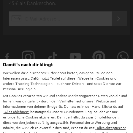
45 € als Dankeschön.
w
s
JETZT
EMAIL
l
ANME
WIDGET
e
t
t
e
Damit‘s nach dir klingt
r
Wir wollen dir ein sicheres Surferlebnis bieten, das genau zu deinen
a
Interessen passt. Dafür nutzt Teufel auf diesen Webseiten Cookies und
andere Tracking-Technologien – auch von Dritten - und setzt Dienste zur
n
Kategorien
Personalisierung ein.
m
Mit Cookies verarbeiten wir und andere Marketingpartner Daten von dir und
lernen, was dir gefällt - durch dein Verhalten auf unserer Website und
HEIMKINO
e
Unternehmen
Informationen von deinem Endgerät. Du hast es in der Hand: Klickst du auf
l
„Alles ablehnen“
bestätigst du unsere Grundeinstellung, bei der wir nur
HEIMKINO-KOMPLETTANLAGEN
erforderliche Cookies aktivieren. Damit erhältst du zwar Empfehlungen,
SUPPORT
d
Teufel Onlineshops
diese werden jedoch zufällig ausgewählt. Personalisierte Werbung und
Inhalte, die wirklich relevant für dich sind, erhältst du mit
„Alles akzeptieren“
.
SOUNDBAR
u
KARRIERE