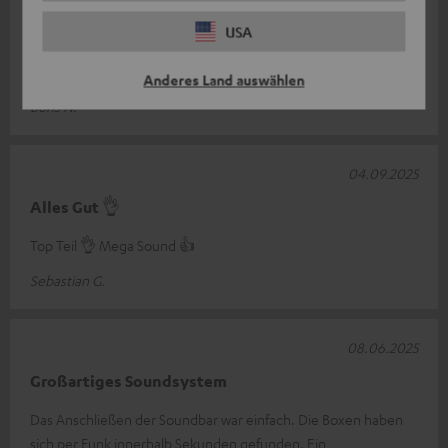
Ich wollte mir zu Hause ohne übermäßigen Aufwand ein
USA
Heimkino einrichten und habe mich für dieses Set entschieden
und es noch keine Sekunde
Komplette Bewertung lesen
Anderes Land auswählen
Boris N.
04.09.2025
Alles Gut 👌
Top Teil 👌 Mega Sound 👍
Sebastian G.
08.06.2025
Großartiges Soundsystem
Das Anschließen der Soundbar war einfach. Die Boxen haben
sich per Funk innerhalb Sekunden gefunden. Ein