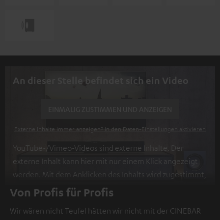
An dieser Stelle befindet sich ein Video
EINMALIG ZUSTIMMEN UND ANZEIGEN
Externe Inhalte immer anzeigen? In den Daten‑Einstellungen aktivieren
YouTube-/Vimeo-Videos sind externe Inhalte. Der
externe Inhalt kann hier mit nur einem Klick angezeigt
werden. Mit dem Anklicken des Inhalts wird zugestimmt,
dass externe Inhalte angezeigt werden. Dabei können
Von Profis für Profis
personenbezogene Daten an Drittplattformen
Wir wären nicht Teufel hätten wir nicht mit der CINEBAR
übermittelt werden.
Weitere Informationen sind in der