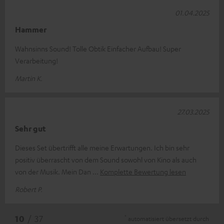
01.04.2025
Hammer
Wahnsinns Sound! Tolle Obtik Einfacher Aufbau! Super
Verarbeitung!
Martin K.
27.03.2025
Sehr gut
Dieses Set übertrifft alle meine Erwartungen. Ich bin sehr
positiv überrascht von dem Sound sowohl von Kino als auch
von der Musik. Mein Dan
Komplette Bewertung lesen
Robert P.
*
10
/ 37
automatisiert übersetzt durch