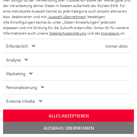
Hier willigst du der Verwendung aller Cookies ein sowie der Weitergabe und
DEUTSCHLAND
n
der Verarbeitung deiner Daten in Staaten außerhalb der EU/des EWR. Für
HIFI-LAUTSPRECHER
eine individuelle Auswahl kannst du jede Kategorie auch einzeln aktivieren
PRESSE & MARKETING
g
bzw. deaktivieren und mit
„Auswahl übernehmen“
bestätigen.
ÖSTERREICH
SMART HOME
Alle Einwilligungen kannst du unter „Daten-Einstellungen“ jederzeit
GESCHÄFTSKUNDEN
anpassen und mit Wirkung für die Zukunft widerrufen. Schau dir für weitere
Informationen auch unsere
Datenschutzerklärung
und das
Impressum
an.
SCHWEIZ
BLUETOOTH-LAUTSPRECHER
PARTNERPROGRAMM
Erforderlich
Immer aktiv
KOPFHÖRER
NIEDERLANDE
BLOG
Analyse
BLUETOOTH-KOPFHÖRER
NEWSLETTER
BELGIEN
Marketing
STEREOANLAGEN
STORES
FRANKREICH
Personalisierung
LAUTSPRECHER
DEINE VORTEILE BEI TEUFEL
Externe Inhalte
POLEN
ULTIMA-SERIE
TEUFEL STORY
ALLES AKZEPTIEREN
IN-EAR-KOPFHÖRER
SPANIEN
UNSER MANAGEMENT
Chat
AUSWAHL ÜBERNEHMEN
FANSHOP
starten
NACHHALTIGKEIT
ITALIEN