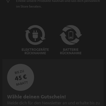
Erlebe unsere Produkte hautnah und lass dich persönlich
im Store beraten.
BIS ZU
45 €
RABATT
N
Wähle deinen Gutschein!
Melde dich für den Newsletter an und erhalte bis zu
e