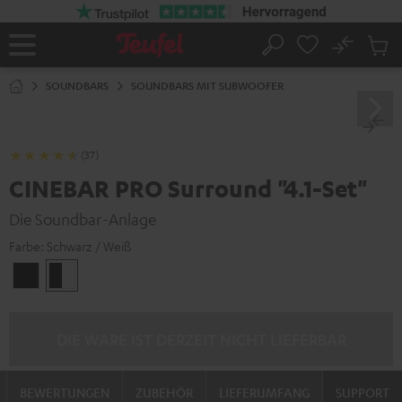
ZUM
NHALT
RINGEN
No
Abs
Startseite
Suche
Artike
im
SOUNDBARS
SOUNDBARS MIT SUBWOOFER
Waren
(37)
CINEBAR PRO Surround "4.1-Set"
Die Soundbar-Anlage
Farbe:
Schwarz / Weiß
Schwarz
Schwarz
/
Weiß
DIE WARE IST DERZEIT NICHT LIEFERBAR
BEWERTUNGEN
ZUBEHÖR
LIEFERUMFANG
SUPPORT