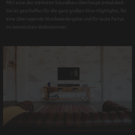
PRO eine der stärksten Soundbars überhaupt entwickelt.
Datenschutzerklärung unter I zu finden
.
Sie ist geschaffen für die ganz großen Kino-Highlights, für
eine überragende Musikwiedergabe und für laute Partys
im heimischen Wohnzimmer.