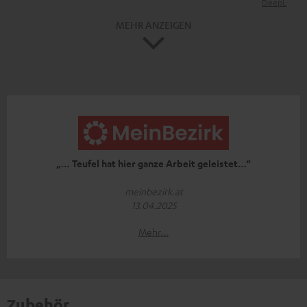
DeepL
MEHR ANZEIGEN
„… Teufel hat hier ganze Arbeit geleistet…“
meinbezirk.at
13.04.2025
Mehr...
Zubehör