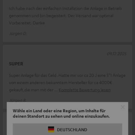
Ich habe nach der einfachen Installation die Anlage in Betrieb
genommen und bin begeistert. Der Versand war optimal
Vorbereitet. Danke
Jürgen D.
09.12.2025
SUPER
Super Anlage für das Geld .Hatte mir vor ca 20 J eine 5*1 Anlage
von einem anderen bekanntem Hersteller für ca 4000€
gekauft,die man mit der
Komplette Bewertung lesen
Jürgen B.
Wähle ein Land oder eine Region, um Inhalte für
deinen Standort zu sehen und online einzukaufen.
18.11.2025
DEUTSCHLAND
Das Ding macht einfach Spaß!