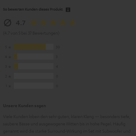
So bewerten Kunden dieses Produkt
4.7
(4.7 von 5 bei 37 Bewertungen)
5
30
4
3
3
4
2
0
1
0
Unsere Kunden sagen
Viele Kunden loben den sehr guten, klaren Klang — besonders tiefe,
saubere Bässe und ausgewogene Mitten bis in hohe Pegel. Häufig
genannt wird die starke Surround‑Wirkung im Set mit Subwoofer und