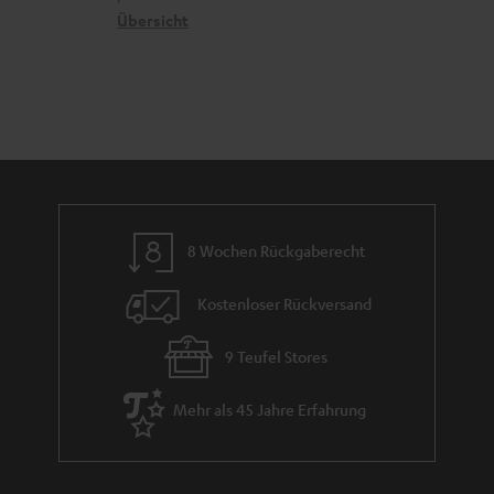
n
t
k
Übersicht
n
e
n
t
n
a
i
h
e
m
e
8 Wochen Rückgaberecht
Kostenloser Rückversand
9 Teufel Stores
Mehr als 45 Jahre Erfahrung