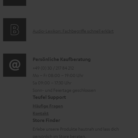
n
l
m
Q
e
a
s
k
t
A
Audio-Lexikon: Fachbegriffe schnell erklärt
t
i
u
r
o
d
o
n
i
K
Persönliche Kaufberatung
g
e
o
o
+49 (0) 30 / 217 84 212
e
n
Mo – Fr 08:00 – 19:00 Uhr
-
n
r
z
Sa 09:00 – 17:30 Uhr
L
t
ä
u
Sonn- und Feiertage geschlossen
e
a
t
Teufel Support
r
x
k
e
Häufige Fragen
G
i
Kontakt
t
R
a
Store Finder
k
d
ü
r
Erlebe unsere Produkte hautnah und lass dich
o
a
c
a
persönlich im Store beraten.