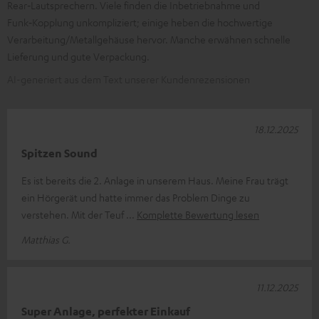
Rear‑Lautsprechern. Viele finden die Inbetriebnahme und
Funk‑Kopplung unkompliziert; einige heben die hochwertige
Verarbeitung/Metallgehäuse hervor. Manche erwähnen schnelle
Lieferung und gute Verpackung.
AI-generiert aus dem Text unserer Kundenrezensionen
18.12.2025
Spitzen Sound
Es ist bereits die 2. Anlage in unserem Haus. Meine Frau trägt
ein Hörgerät und hatte immer das Problem Dinge zu
verstehen. Mit der Teuf
Komplette Bewertung lesen
Matthias G.
11.12.2025
Super Anlage, perfekter Einkauf