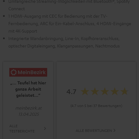
Umfangreiche Streaming-Möglichkeiten mit Bluetooth®, Spotify
Connect
1 HDMI-Ausgang mit CEC für Bedienung mit der TV-
Fernbedienung, ARC für Ein-Kabel-Anschluss, 4 HDMI-Eingänge
mit 4K-Support
Integrierte Wandanbringung, Line-In, Kopfhöreranschluss,
optischer Digitaleingang, Klanganpassungen, Nachtmodus
„… Teufel hat hier
ganze Arbeit
4.7
geleistet…“
(4.7 von 5 bei 37 Bewertungen)
meinbezirk.at
13.04.2025
ALLE
ALLE BEWERTUNGEN
TESTBERICHTE