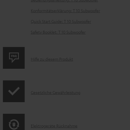
z
Konformitätserklärung: T 10 Subwoofer
u
m
Quick Start Guide: T 10 Subwoofer
H
Safety Booklet: T 10 Subwoofer
e
r
u
P
Hilfe zu diesem Produkt
n
r
t
o
e
d
r
I
Gesetzliche Gewährleistung
u
l
n
k
a
f
t
d
o
F
e
E
Elektrogeräte Rücknahme
r
A