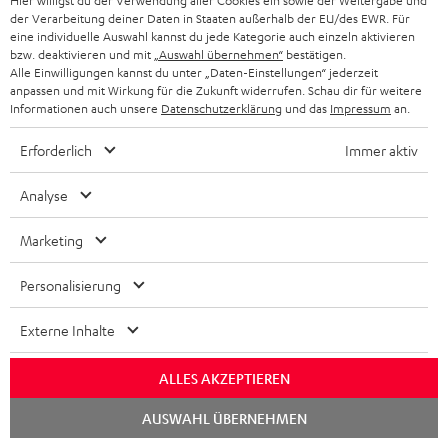
n
l
Hier willigst du der Verwendung aller Cookies ein sowie der Weitergabe und
m
Q
der Verarbeitung deiner Daten in Staaten außerhalb der EU/des EWR. Für
e
a
s
eine individuelle Auswahl kannst du jede Kategorie auch einzeln aktivieren
bzw. deaktivieren und mit
„Auswahl übernehmen“
bestätigen.
k
t
Alle Einwilligungen kannst du unter „Daten-Einstellungen“ jederzeit
A
Audio-Lexikon: Fachbegriffe schnell erklärt
t
anpassen und mit Wirkung für die Zukunft widerrufen. Schau dir für weitere
i
Informationen auch unsere
Datenschutzerklärung
und das
Impressum
an.
u
r
o
d
o
Erforderlich
Immer aktiv
n
i
K
Persönliche Kaufberatung
g
e
Analyse
o
o
+49 (0) 30 / 217 84 212
e
n
Mo – Fr 08:00 – 19:00 Uhr
-
n
r
Marketing
z
Sa 09:00 – 17:30 Uhr
L
t
ä
u
Sonn- und Feiertage geschlossen
Personalisierung
e
a
t
Teufel Support
r
x
k
e
Häufige Fragen
Externe Inhalte
G
i
Kontakt
t
R
a
Store Finder
ALLES AKZEPTIEREN
k
d
ü
r
Erlebe unsere Produkte hautnah und lass dich
o
Chat
a
c
AUSWAHL ÜBERNEHMEN
a
persönlich im Store beraten.
starten
n