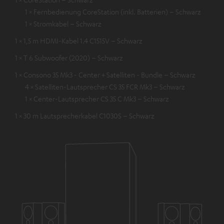
1 × Fernbedienung CoreStation (inkl. Batterien) – Schwarz
1 × Stromkabel – Schwarz
1 × 1,5 m HDMI-Kabel 1.4 C1515V – Schwarz
1 × T 6 Subwoofer (2020) – Schwarz
1 × Consono 35 Mk3 - Center + Satelliten - Bundle – Schwarz
4 × Satelliten-Lautsprecher CS 35 FCR Mk3 – Schwarz
1 × Center-Lautsprecher CS 35 C Mk3 – Schwarz
1 × 30 m Lautsprecherkabel C1030S – Schwarz