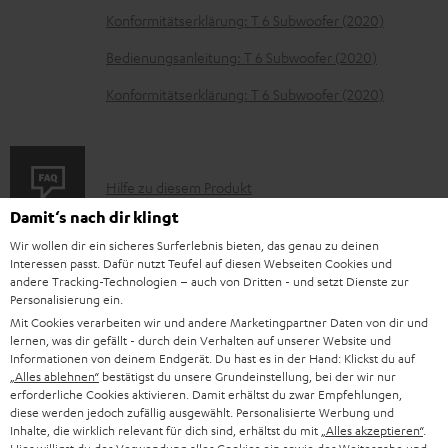
Konformitätserklärung: T 6 Subwoofer (2020)
u
m
Bedienungsanleitung: T 6 Subwoofer (2020)
H
Konformitätserklärung: T 6 Subwoofer (2020)
e
r
u
P
Hilfe zu diesem Produkt
n
r
Damit‘s nach dir klingt
t
o
Wir wollen dir ein sicheres Surferlebnis bieten, das genau zu deinen
e
Interessen passt. Dafür nutzt Teufel auf diesen Webseiten Cookies und
d
andere Tracking-Technologien – auch von Dritten - und setzt Dienste zur
r
I
Personalisierung ein.
Gesetzliche Gewährleistung
u
Mit Cookies verarbeiten wir und andere Marketingpartner Daten von dir und
l
n
k
lernen, was dir gefällt - durch dein Verhalten auf unserer Website und
a
Informationen von deinem Endgerät. Du hast es in der Hand: Klickst du auf
f
t
„Alles ablehnen“
bestätigst du unsere Grundeinstellung, bei der wir nur
d
o
F
erforderliche Cookies aktivieren. Damit erhältst du zwar Empfehlungen,
diese werden jedoch zufällig ausgewählt. Personalisierte Werbung und
e
E
Elektrogeräte Rücknahme
r
A
Inhalte, die wirklich relevant für dich sind, erhältst du mit
„Alles akzeptieren“
.