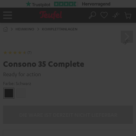
ZUM
NHALT
RINGEN
No
Abs
Startseite
Suche
Artike
im
HEIMKINO
KOMPLETTANLAGEN
Waren
(7)
Consono 35 Complete
Ready for action
Farbe:
Schwarz
Schwarz
Weiß
DIE WARE IST DERZEIT NICHT LIEFERBAR