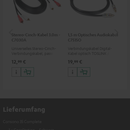
Stereo-Cinch-Kabel 3.0m -
1,5 m Optisches Audiokabel
Hi
C7030A
C7515O
mit
Universelles Stereo-Cinch-
Verbindungskabel Digital-
Hi
Verbindungskabel, passend
Kabel optisch TOSLINK / 3,5-
unt
für alle Geräte mit Cinch-
mm-Mini-TOSLINK
wie
12,
€
19,
€
16
99
99
Buchsen
Lieferumfang
Consono 35 Complete
1 × CoreStation – Schwarz