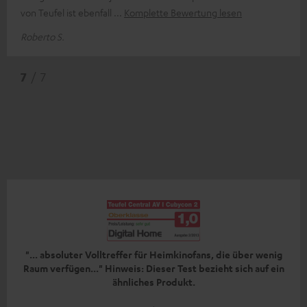
von Teufel ist ebenfall
Komplette Bewertung lesen
Roberto S.
7
/ 7
"... absoluter Volltreffer für Heimkinofans, die über wenig
Raum verfügen..." Hinweis: Dieser Test bezieht sich auf ein
ähnliches Produkt.