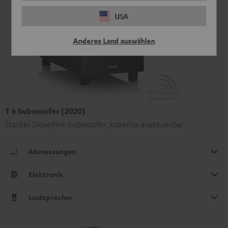
USA
Anderes Land auswählen
T 6 Subwoofer (2020)
Starker Downfire-Subwoofer, kabellos ansteuerbar
Abmessungen
Elektronik
Lautsprecher