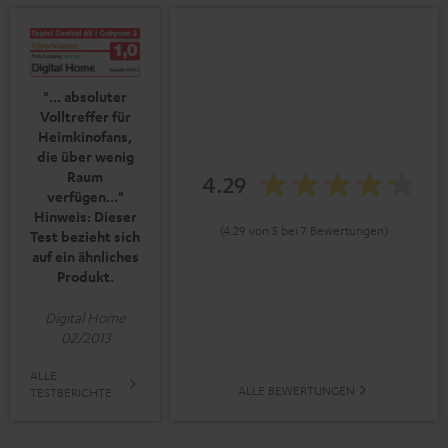
"... absoluter
Volltreffer für
Heimkinofans,
die über wenig
Raum
4.29
verfügen..."
Hinweis: Dieser
(4.29 von 5 bei 7 Bewertungen)
Test bezieht sich
auf ein ähnliches
Produkt.
Digital Home
02/2013
ALLE
ALLE BEWERTUNGEN
TESTBERICHTE