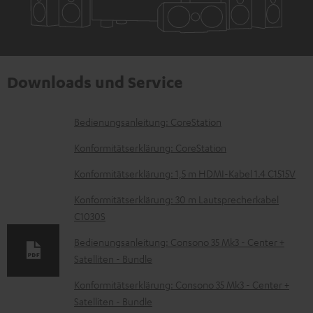
Downloads und Service
D
Bedienungsanleitung: CoreStation
o
Konformitätserklärung: CoreStation
k
Konformitätserklärung: 1,5 m HDMI-Kabel 1.4 C1515V
u
Konformitätserklärung: 30 m Lautsprecherkabel
m
C1030S
e
Bedienungsanleitung: Consono 35 Mk3 - Center +
n
Satelliten - Bundle
t
Konformitätserklärung: Consono 35 Mk3 - Center +
e
Satelliten - Bundle
z