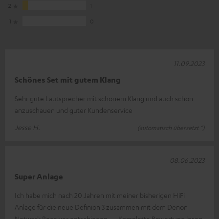
2
1
1
0
11.09.2023
Schönes Set mit gutem Klang
Sehr gute Lautsprecher mit schönem Klang und auch schön
anzuschauen und guter Kundenservice
Jesse H.
(automatisch übersetzt *)
08.06.2023
Super Anlage
Ich habe mich nach 20 Jahren mit meiner bisherigen HiFi
Anlage für die neue Definion 3 zusammen mit dem Denon
Network Receiver entschieden.
Komplette Bewertung lesen