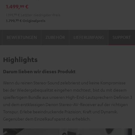
Schwarz
1.499,
€
99
1.199,
99
€
Letzter niedrigster Preis
99
1.799,
€
Originalpreis
BEWERTUNGEN
ZUBEHÖR
LIEFERUMFANG
SUPPORT
Highlights
Darum lieben wir dieses Produkt
Wenn du reinen Stereo-Sound zelebrierst und keine Kompromisse
bei der Wiedergabequalität eingehen möchtest, bist du mit diesem
spielfertigem Bundle aus unseren High-End-Lautsprechern Definion 3
und dem erstklassigen Denon Stereo-AV-Receiver auf der richtigen
Tonspur. Erlebe beeindruckende Präzision, Kraft und Dynamik.
Gegenüber dem Einzelkauf sparst du erheblich.