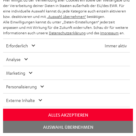
Hier willigst du der Verwendung aller Cookies ein sowie der Weitergabe und
Lieferumfang
der Verarbeitung deiner Daten in Staaten außerhalb der EU/des EWR. Für
eine individuelle Auswahl kannst du jede Kategorie auch einzeln aktivieren
bzw. deaktivieren und mit
„Auswahl übernehmen“
bestätigen.
DEFINION 3 + DENON DRA-800H
Alle Einwilligungen kannst du unter „Daten-Einstellungen“ jederzeit
2 × Stand-Lautsprecher DEF 3 F – Weiß / Schwarz
anpassen und mit Wirkung für die Zukunft widerrufen. Schau dir für weitere
Informationen auch unsere
Datenschutzerklärung
und das
Impressum
an.
1 × DENON DRA-800H – Schwarz
1 × Fernbedienung RC-1235 für DENON DRA-800H – Schwarz
Erforderlich
Immer aktiv
1 × Stromkabel – Schwarz
Analyse
1 × 15 m Lautsprecherkabel C4515S – Weiß
2 × Bananenstecker C8502P (Paar) – Schwarz / Rot
Marketing
2 × Satelliten Spikes AC 8544 BA – Titan
Personalisierung
4 × Satelliten Spike – Titan
Externe Inhalte
ALLES AKZEPTIEREN
Downloads und Service
Chat
AUSWAHL ÜBERNEHMEN
starten
D
Konformitätserklärung: Stand-Lautsprecher DEF 3 F