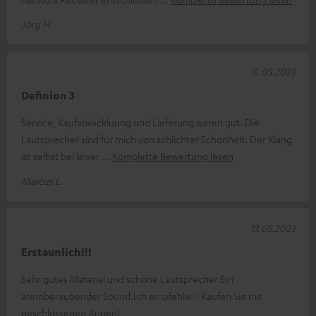
Jörg H.
31.05.2023
Definion 3
Service, Kaufabwickluung und Lieferung waren gut. Die
Lautsprecher sind für mich von schlichter Schönheit. Der Klang
ist selbst bei leiser
Komplette Bewertung lesen
Marcus L.
13.05.2023
Erstaunlich!!!
Sehr gutes Material und schöne Lautsprecher.Ein
atemberaubender Sound.Ich empfehle!!! Kaufen Sie mit
geschlossenen Augen!