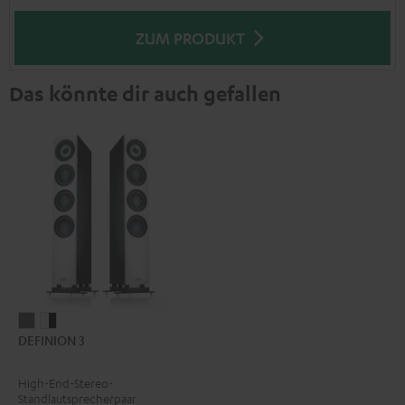
ZUM PRODUKT
Das könnte dir auch gefallen
DEFINION
DEFINION
DEFINION 3
3
3
Anthrazit
Weiß
High-End-Stereo-
/
Standlautsprecherpaar