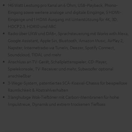
145 Watt Leistung pro Kanal an 6 Ohm, USB-Playback, Phono-
Eingang sowie weitere analoge und digitale Eingänge, 5 HDMI-
Eingänge und 1 HDMI Ausgang mit Unterstützung für 4K, 3D,
HDCP 2.3, HDR10 und ARC
Radio über UKW und DAB+, Sprachsteuerung mit Works with Alexa,
Google Assistant, Apple Siri, Bluetooth, Amazon Music, AirPlay 2,
Napster, Internetradio via TuneIn, Deezer, Spotify Connect,
Soundcloud, TIDAL und mehr
Anschluss an TV-Gerät, Schallplattenspieler, CD-Player,
Spielekonsole, TV-Receiver und mehr, Subwoofer optional
anschließbar
3-Wege-System, patentiertes SCA-Koaxial-Chassis für beispiellose
Räumlichkeit & Abstrahlverhalten
3 langhubige Wok-Tieftöner mit Carbon-Membranen für hohe
Impulstreue, Dynamik und extrem trockenen Tiefbass