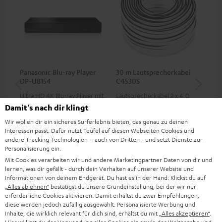
Panasonic Blu-ray Player
30 m Lautsprecherkabel
Hi
DP-UB154
C4530S
mit
Ultra HD 4K Blu-ray Player mit
Lautsprecherkabel 2 x 4,0
Hi
Dolby Atmos und Multi HDR-
mm²
unt
Damit‘s nach dir klingt
Unterstützung inklusive
wie
179,
€
99,
€
16
‐
99
HDR10+ für eine überragende
Wir wollen dir ein sicheres Surferlebnis bieten, das genau zu deinen
Bildqualität mit lebensechten
Interessen passt. Dafür nutzt Teufel auf diesen Webseiten Cookies und
Kontrasten und Farben
andere Tracking-Technologien – auch von Dritten - und setzt Dienste zur
Personalisierung ein.
Mit Cookies verarbeiten wir und andere Marketingpartner Daten von dir und
lernen, was dir gefällt - durch dein Verhalten auf unserer Website und
Informationen von deinem Endgerät. Du hast es in der Hand: Klickst du auf
„Alles ablehnen“
bestätigst du unsere Grundeinstellung, bei der wir nur
erforderliche Cookies aktivieren. Damit erhältst du zwar Empfehlungen,
diese werden jedoch zufällig ausgewählt. Personalisierte Werbung und
Inhalte, die wirklich relevant für dich sind, erhältst du mit
„Alles akzeptieren“
.