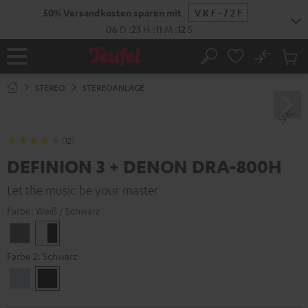
ZUM
NHALT
RINGEN
No
Abs
Startseite
Suche
Artike
im
STEREO
STEREOANLAGE
Waren
(12)
DEFINION 3 + DENON DRA-800H
Let the music be your master
Farbe:
Weiß / Schwarz
Anthrazit
Weiß
/
Farbe 2:
Schwarz
Schwarz
Premium
Schwarz
Silber