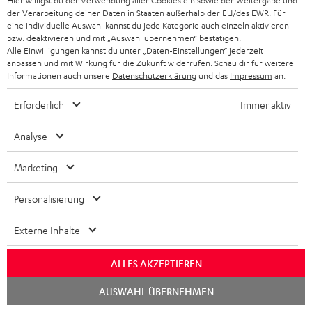
Hier willigst du der Verwendung aller Cookies ein sowie der Weitergabe und
der Verarbeitung deiner Daten in Staaten außerhalb der EU/des EWR. Für
eine individuelle Auswahl kannst du jede Kategorie auch einzeln aktivieren
bzw. deaktivieren und mit
„Auswahl übernehmen“
bestätigen.
Alle Einwilligungen kannst du unter „Daten-Einstellungen“ jederzeit
anpassen und mit Wirkung für die Zukunft widerrufen. Schau dir für weitere
Informationen auch unsere
Datenschutzerklärung
und das
Impressum
an.
Erforderlich
Immer aktiv
Analyse
Teufel Blog
Audio-Technologien, HiFi-Trends, Tipps & Tricks
Marketing
Teufel Support
Personalisierung
Häufige Fragen
Kontakt
Externe Inhalte
Rückgabe / Rücktritt
Sendungsverfolgung
ALLES AKZEPTIEREN
Chat
AUSWAHL ÜBERNEHMEN
Store Finder
starten