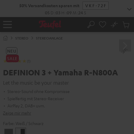
ZUM
NHALT
RINGEN
No
Abs
Startseite
Suche
Artike
im
STEREO
STEREOANLAGE
Waren
NEU
SALE
(1)
DEFINION 3 + Yamaha R-N800A
Let the music be your master
Stereo-Sound ohne Kompromisse
Spielfertig mit Stereo-Receiver
AirPlay 2, DAB+ uvm.
Zeige mir mehr
Farbe:
Weiß / Schwarz
Anthrazit
Weiß