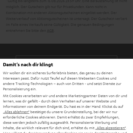
Gültig bis längstens zum 15.08.2026 23:59 Uhr.
Eine Barauszahlung ist nicht
m
möglich. Der Gutschein gilt nur für Privatkunden. Kann nicht in
Kombination mit anderen Aktionsgutscheinen eingelöst werden. Der
e
Weiterverkauf von Aktionsgutscheinen ist untersagt. Der Gutschein verliert
im Falle eines Verkaufs seine Gültigkeit. Die genauen Bedingungen
entnehmen Sie bitte den
AGB
.
Damit‘s nach dir klingt
8 Wochen Rückgaberecht
Wir wollen dir ein sicheres Surferlebnis bieten, das genau zu deinen
Interessen passt. Dafür nutzt Teufel auf diesen Webseiten Cookies und
Kostenloser Rückversand
andere Tracking-Technologien – auch von Dritten - und setzt Dienste zur
Personalisierung ein.
Mit Cookies verarbeiten wir und andere Marketingpartner Daten von dir und
9 Teufel Stores
lernen, was dir gefällt - durch dein Verhalten auf unserer Website und
Informationen von deinem Endgerät. Du hast es in der Hand: Klickst du auf
Mehr als 45 Jahre Erfahrung
„Alles ablehnen“
bestätigst du unsere Grundeinstellung, bei der wir nur
erforderliche Cookies aktivieren. Damit erhältst du zwar Empfehlungen,
diese werden jedoch zufällig ausgewählt. Personalisierte Werbung und
Inhalte, die wirklich relevant für dich sind, erhältst du mit
„Alles akzeptieren“
.