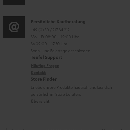
u
r
o
z
d
o
n
u
i
K
Persönliche Kaufberatung
g
e
m
o
o
+49 (0) 30 / 217 84 212
e
n
V
Mo – Fr 08:00 – 19:00 Uhr
-
n
r
z
e
Sa 09:00 – 17:30 Uhr
L
t
ä
u
r
Sonn- und Feiertage geschlossen
e
a
t
Teufel Support
r
s
x
k
e
Häufige Fragen
G
a
i
Kontakt
t
R
a
n
Store Finder
k
d
ü
r
d
Erlebe unsere Produkte hautnah und lass dich
o
a
c
a
persönlich im Store beraten.
n
t
k
Übersicht
n
e
n
t
n
a
i
h
e
1