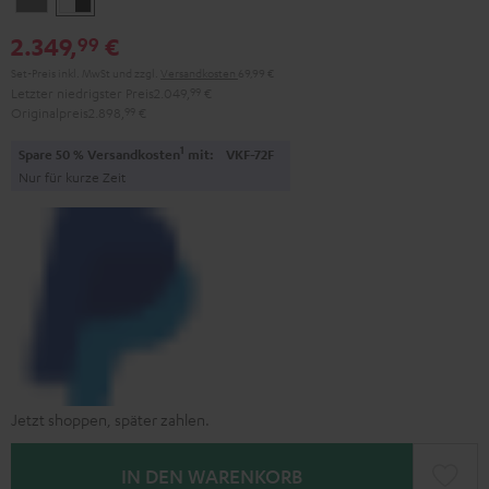
/
2.349,
€
99
Schwarz
Set-Preis inkl. MwSt
und zzgl.
Versandkosten
69,99 €
Letzter niedrigster Preis
2.049,
99
€
Originalpreis
2.898,
99
€
1
Spare 50 % Versandkosten
mit:
VKF-72F
Nur für kurze Zeit
Jetzt shoppen, später zahlen.
IN DEN WARENKORB