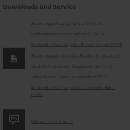
Downloads und Service
D
Bedienungsanleitung: Yamaha R-N800A
o
Konformitätserklärung: Yamaha R-N800A
k
Konformitätserklärung: Stand-Lautsprecher DEF 3 F
u
Bedienungsanleitung: Stand-Lautsprecher DEF 3 F
m
e
Quick Start Guide: Stand-Lautsprecher DEF 3 F
n
Safety Booklet: Stand-Lautsprecher DEF 3 F
t
Konformitätserklärung: 15 m Lautsprecherkabel
e
C4515S
z
u
m
P
Hilfe zu diesem Produkt
H