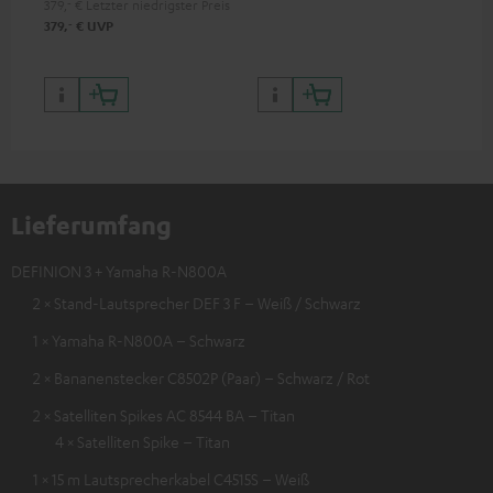
379,
‐
€
Letzter niedrigster Preis
‐
379,
€
UVP
Lieferumfang
DEFINION 3 + Yamaha R-N800A
2 × Stand-Lautsprecher DEF 3 F – Weiß / Schwarz
1 × Yamaha R-N800A – Schwarz
2 × Bananenstecker C8502P (Paar) – Schwarz / Rot
2 × Satelliten Spikes AC 8544 BA – Titan
4 × Satelliten Spike – Titan
1 × 15 m Lautsprecherkabel C4515S – Weiß