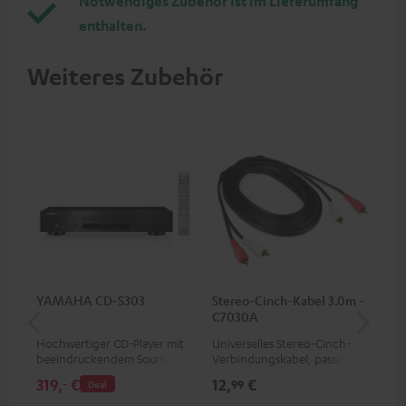
Notwendiges Zubehör ist im Lieferumfang
enthalten.
Weiteres Zubehör
YAMAHA CD-S303
Stereo-Cinch-Kabel 3.0m -
30
C7030A
C4
Hochwertiger CD-Player mit
Universelles Stereo-Cinch-
Lau
beeindruckendem Sound und
Verbindungskabel, passend
mm
wertiger Verarbeitung
für alle Geräte mit Cinch-
319,
€
12,
€
99
‐
99
Deal
Buchsen