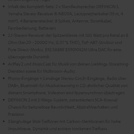
Inhalt des Komplett-Sets: 2 x Standlautsprecher DEFINION 3,
Yamaha Stereo-Receiver R-N800A, Lautsprecherkabel (15 m, 4
mm²), 4 Bananenstecker, 8 Spikes, Antenne, Stromkabel,
Fernbedienung, Batterien
2.1-Stereo-Receiver der Spitzenklasse mit 100 Watt pro Kanal an 8
Ohm (bei 20 - 20000 Hz, 0.07 % THD), ToP-ART-Struktur und
Pure Direct-Modus, ESS SABRE ES9010K2M Ultra DAC für eine
überragende Dynamik
AirPlay 2 und MusicCast für Musik von deinen Lieblings-Streaming-
Diensten sowie für Multiroom-Audio
Phono-Eingänge + 3 analoge Stereo-Cinch-Eingänge, Radio über
DAB+, Bluetooth für Musikstreaming in CD-ähnlicher Qualität von
deinem Smartphone, Videoton wird lippensynchron übertragen
DEFINION 3 mit 3-Wege-System, patentiertem SCA-Koaxial-
Chassis für beispiellose Räumlichkeit, Abstrahlverhalten und
Präzision
3 langhubige Wok-Tieftöner mit Carbon-Membranen für hohe
Impulstreue, Dynamik und extrem trockenen Tiefbass