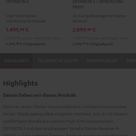
DEFINION 3
DEFINION 3 + DENON DRA-
3
3
3
3
900H
Anthrazit
Weiß
+
+
High-End-Stereo-
Als Komplettanlage mit Stereo-
/
DENON
DENON
Standlautsprecherpaar
Receiver
Schwarz
DRA-
DRA-
1.499,
€
2.099,
€
99
99
900H
900H
1.199,
99
€
Letzter niedrigster Preis
1.799,
99
€
Letzter niedrigster Preis
Anthrazit
Weiß
99
99
1.799,
€
Originalpreis
2.699,
€
Originalpreis
/
Schwarz
HIGHLIGHTS
TECHNISCHE DATEN
BEWERTUNGEN
ZUB
Highlights
Darum lieben wir dieses Produkt
Wenn du reinen Stereo-Sound zelebrierst und keine Kompromisse
bei der Wiedergabequalität eingehen möchtest, bist du mit diesem
spielfertigem Bundle aus unseren High-End-Lautsprechern
DEFINION 3 und dem erstklassigen Yamaha Stereo-Receiver R-
N800A auf der richtigen Tonspur. Erlebe beeindruckende Präzision,