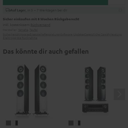
, in 5 – 7 Werktagen bei dir
Auf Lager
Sicher einkaufen mit 8 Wochen Rückgaberecht
inkl. kostenlosem
Rückversand
Hersteller:
Yamaha
,
Teufel
Sicherheitshinweise
Ersatzteile
Reparaturen
Software-Updates
Gesetzliche Gewährleistung
Elektrogeräte Rücknahme
Das könnte dir auch gefallen
DEFINION
DEFINION
DEFINION
DEFINION