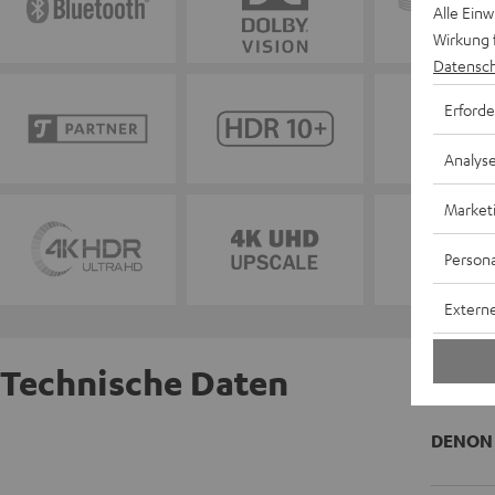
Alle Ein
Wirkung 
Datensch
Erforde
Analys
Market
Persona
Externe
Technische Daten
DENON 