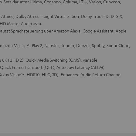
no-Sets darunter Ultima, Consono, Columa, LT 4, Varion, Cubycon,
 Atmos, Dolby Atmos Height Virtualization, Dolby True HD, DTS:X,
S-HD Master Audio uvm.
tützt Sprachsteuerung über Amazon Alexa, Google Assistant, Apple
mazon Music, AirPlay 2, Napster, TuneIn, Deezer, Spotify, SoundCloud,
zu 8K (UHD 2), Quick Media Switching (QMS), variable
 Quick Frame Transport (QFT), Auto Low Latency (ALLM)
olby Vision™, HDR10, HLG, 3D), Enhanced Audio Return Channel