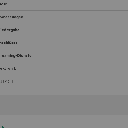
adio
bmessungen
iedergabe
nschlüsse
treaming-Dienste
lektronik
t [PDF]
n.