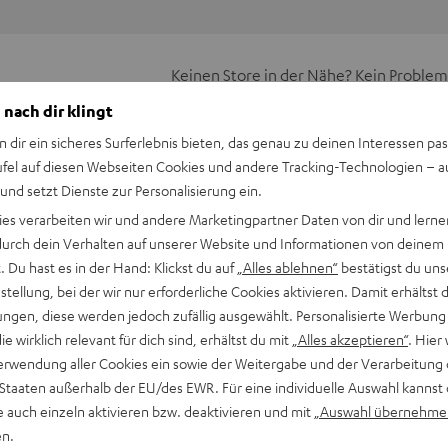
Keinen Store in der Nähe? Kein Problem,
beratung
beraten dich auch persönlich am Telefo
 nach dir klingt
Hier Termin buchen
n dir ein sicheres Surferlebnis bieten, das genau zu deinen Interessen pas
ufel auf diesen Webseiten Cookies und andere Tracking-Technologien – 
 und setzt Dienste zur Personalisierung ein.
ies verarbeiten wir und andere Marketingpartner Daten von dir und lernen
- durch dein Verhalten auf unserer Website und Informationen von deinem
 Du hast es in der Hand: Klickst du auf
„Alles ablehnen“
bestätigst du uns
tellung, bei der wir nur erforderliche Cookies aktivieren. Damit erhältst 
ngen, diese werden jedoch zufällig ausgewählt. Personalisierte Werbung
die wirklich relevant für dich sind, erhältst du mit
„Alles akzeptieren“
. Hier 
erwendung aller Cookies ein sowie der Weitergabe und der Verarbeitung 
 Staaten außerhalb der EU/des EWR. Für eine individuelle Auswahl kannst 
e auch einzeln aktivieren bzw. deaktivieren und mit
„Auswahl übernehme
en.