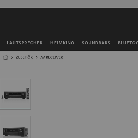
ZUM
NHALT
RINGEN
LAUTSPRECHER
HEIMKINO
SOUNDBARS
BLUETO
Startseite
ZUBEHÖR
AV RECEIVER