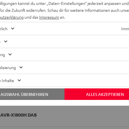
willigungen kannst du unter „Daten-Einstellungen“ jederzeit anpassen und
für die Zukunft widerrufen. Schau dir für weitere Informationen auch uns
utzerklärung
und das
Impressum
an.
rlich
Imme
e
ing
lisierung
 Inhalte
AUSWAHL ÜBERNEHMEN
ALLES AKZEPTIEREN
AVR-X1800H DAB