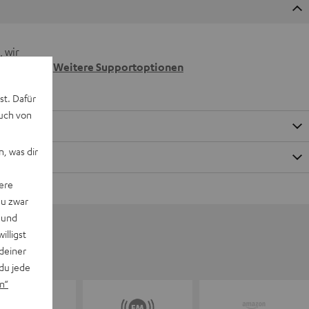
 wir
n.
Weitere Supportoptionen
st. Dafür
auch von
, was dir
ere
du zwar
 und
willigst
deiner
du jede
n“