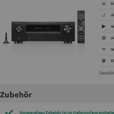
R
A
W
A
S
E
Datenblat
Zubehör
Notwendiges Zubehör ist im Lieferumfang enthalte