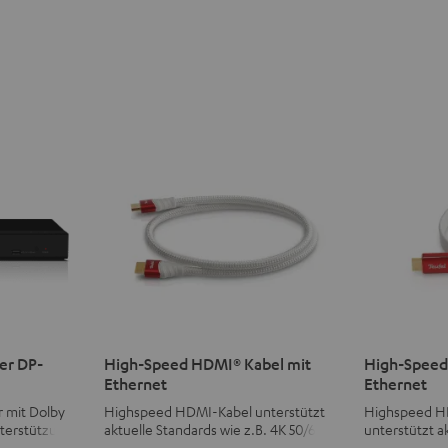
er DP-
High-Speed HDMI® Kabel mit
High-Speed
Ethernet
Ethernet
r mit Dolby
Highspeed HDMI-Kabel unterstützt
Highspeed H
terstützung
aktuelle Standards wie z.B. 4K 50/60p
unterstützt a
e überragende
und 4K 3D
4K 50/60p un