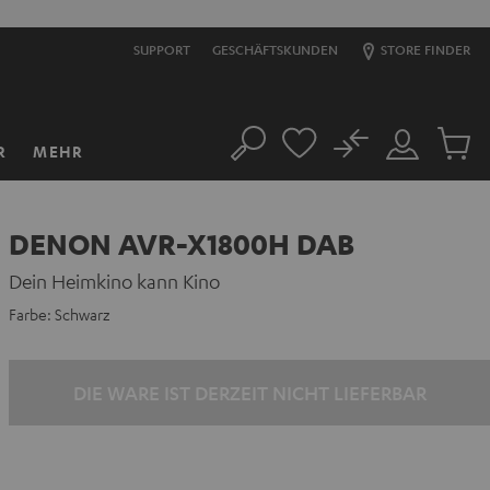
SUPPORT
GESCHÄFTSKUNDEN
STORE FINDER
No
R
MEHR
Suche
Mein
Artikel
Konto
im
Warenk
DENON AVR-X1800H DAB
Dein Heimkino kann Kino
Farbe:
Schwarz
DIE WARE IST DERZEIT NICHT LIEFERBAR