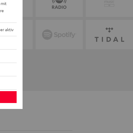
 mit
ere
r aktiv