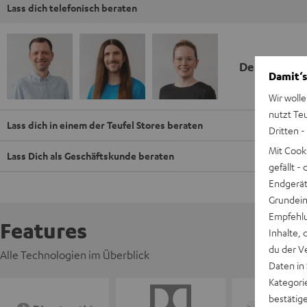
Lass dich telefonisch beraten
Deine Kauf
Damit‘s
Wir wolle
nutzt Te
Lass dich in einem der Teufel Stores beraten
Dritten -
Mit Cook
Lass Dich als Geschäftskunde beraten
gefällt 
Endgerät.
Grundeins
Empfehlu
Features
Inhalte, 
du der V
Alle Technologien im Überblick
Daten in
Kategori
bestätig