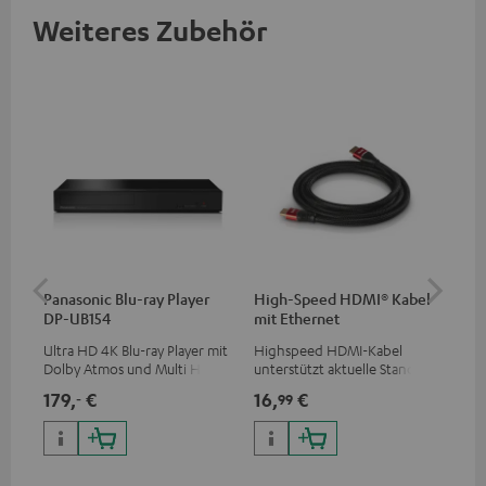
Weiteres Zubehör
Panasonic Blu-ray Player
High-Speed HDMI® Kabel
ce
DP-UB154
mit Ethernet
Ultra HD 4K Blu-ray Player mit
Highspeed HDMI-Kabel
Set
Dolby Atmos und Multi HDR-
unterstützt aktuelle Standards
& 1
Unterstützung inklusive
wie z.B. 4K 50/60p und 4K 3D
HDM
179,
€
16,
€
22
‐
99
HDR10+ für eine überragende
(Au
Bildqualität mit lebensechten
Met
Kontrasten und Farben