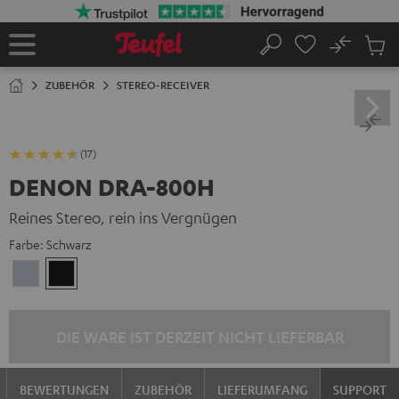
ZUM
NHALT
RINGEN
No
Abs
Startseite
Suche
Artike
im
ZUBEHÖR
STEREO-RECEIVER
Waren
(17)
DENON DRA-800H
Reines Stereo, rein ins Vergnügen
Farbe:
Schwarz
Premium
Schwarz
Silber
DIE WARE IST DERZEIT NICHT LIEFERBAR
BEWERTUNGEN
ZUBEHÖR
LIEFERUMFANG
SUPPORT