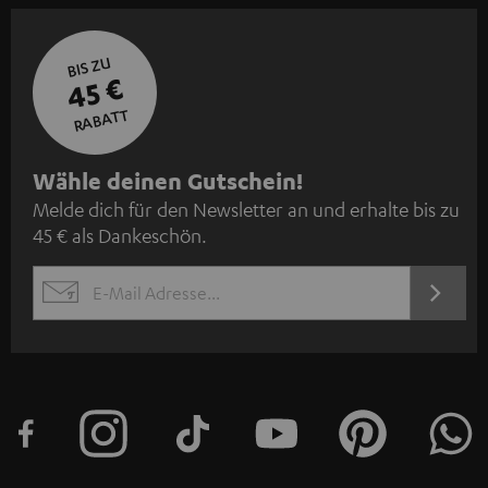
BIS ZU
45 €
RABATT
N
Wähle deinen Gutschein!
Melde dich für den Newsletter an und erhalte bis zu
e
45 € als Dankeschön.
w
s
JETZT
EMAIL
l
ANME
WIDGET
e
t
t
e
r