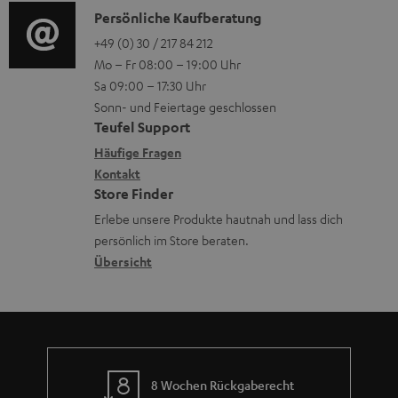
e
i
K
Persönliche Kaufberatung
g
e
r
o
o
+49 (0) 30 / 217 84 212
e
n
l
Mo – Fr 08:00 – 19:00 Uhr
-
n
r
z
a
Sa 09:00 – 17:30 Uhr
L
t
ä
u
Sonn- und Feiertage geschlossen
d
e
a
t
Teufel Support
r
e
x
k
e
Häufige Fragen
G
n
i
Kontakt
t
R
a
Store Finder
k
d
ü
r
Erlebe unsere Produkte hautnah und lass dich
o
a
c
a
persönlich im Store beraten.
n
t
k
Übersicht
n
e
n
t
n
a
i
h
e
m
8 Wochen Rückgaberecht
e