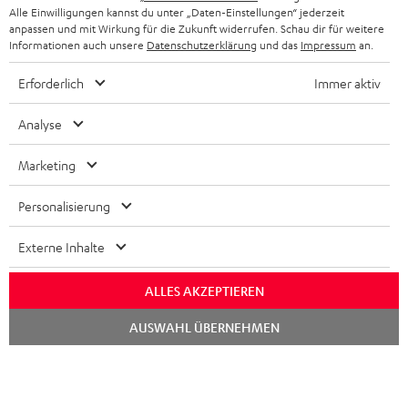
STEREOANLAGEN
Alle Einwilligungen kannst du unter „Daten-Einstellungen“ jederzeit
STORES
anpassen und mit Wirkung für die Zukunft widerrufen. Schau dir für weitere
FRANKREICH
LAUTSPRECHER
Informationen auch unsere
Datenschutzerklärung
und das
Impressum
an.
DEINE VORTEILE BEI TEUFEL
Erforderlich
Immer aktiv
POLEN
ULTIMA-SERIE
TEUFEL STORY
Analyse
IN-EAR-KOPFHÖRER
SPANIEN
UNSER MANAGEMENT
Marketing
FANSHOP
NACHHALTIGKEIT
ITALIEN
NEUHEITEN
Personalisierung
Technische Änderungen, Tippfehler und Irrtum vorbehalten. Das auf unseren
UNSERE WERTE
Fotos abgebildete Zubehör ist nicht im Lieferumfang enthalten. Etwaige
USA
Entsorgungsgebühren für Batterien sind im Preis inbegriffen.
Externe Inhalte
BILDUNGSRABATT
©2026 Lautsprecher Teufel GmbH - All rights reserved.
WEITERE LÄNDER
ALLES AKZEPTIEREN
GESCHENKGUTSCHEIN
Chat
Impressum
AGB
Datenschutz
Daten-Einstellungen
EU Data Act
AUSWAHL ÜBERNEHMEN
starten
BARRIEREFREIHEIT
Vertrag widerrufen