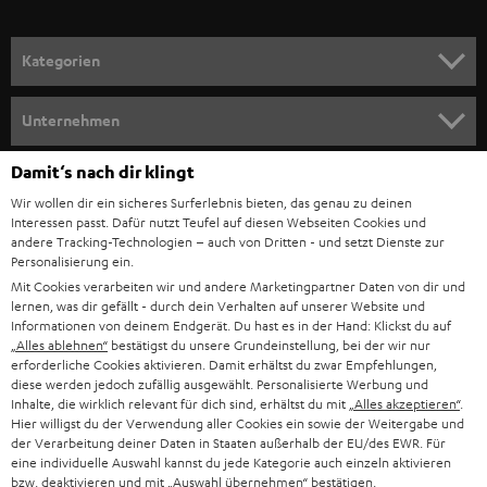
a
n
Kategorien
m
HEIMKINO
e
Unternehmen
l
HEIMKINO-KOMPLETTANLAGEN
SUPPORT
Damit‘s nach dir klingt
d
Teufel Onlineshops
Wir wollen dir ein sicheres Surferlebnis bieten, das genau zu deinen
SOUNDBAR
u
KARRIERE
Interessen passt. Dafür nutzt Teufel auf diesen Webseiten Cookies und
DEUTSCHLAND
n
andere Tracking-Technologien – auch von Dritten - und setzt Dienste zur
HIFI-LAUTSPRECHER
Personalisierung ein.
PRESSE & MARKETING
g
Mit Cookies verarbeiten wir und andere Marketingpartner Daten von dir und
ÖSTERREICH
SMART HOME
lernen, was dir gefällt - durch dein Verhalten auf unserer Website und
GESCHÄFTSKUNDEN
Informationen von deinem Endgerät. Du hast es in der Hand: Klickst du auf
„Alles ablehnen“
bestätigst du unsere Grundeinstellung, bei der wir nur
SCHWEIZ
BLUETOOTH-LAUTSPRECHER
PARTNERPROGRAMM
erforderliche Cookies aktivieren. Damit erhältst du zwar Empfehlungen,
diese werden jedoch zufällig ausgewählt. Personalisierte Werbung und
KOPFHÖRER
Inhalte, die wirklich relevant für dich sind, erhältst du mit
„Alles akzeptieren“
.
NIEDERLANDE
BLOG
Hier willigst du der Verwendung aller Cookies ein sowie der Weitergabe und
der Verarbeitung deiner Daten in Staaten außerhalb der EU/des EWR. Für
BLUETOOTH-KOPFHÖRER
NEWSLETTER
eine individuelle Auswahl kannst du jede Kategorie auch einzeln aktivieren
BELGIEN
bzw. deaktivieren und mit
„Auswahl übernehmen“
bestätigen.