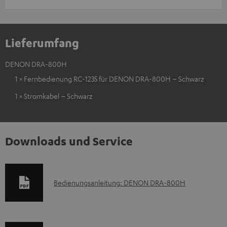
Lieferumfang
DENON DRA-800H
1 × Fernbedienung RC-1235 für DENON DRA-800H – Schwarz
1 × Stromkabel – Schwarz
Downloads und Service
D
Bedienungsanleitung: DENON DRA-800H
o
k