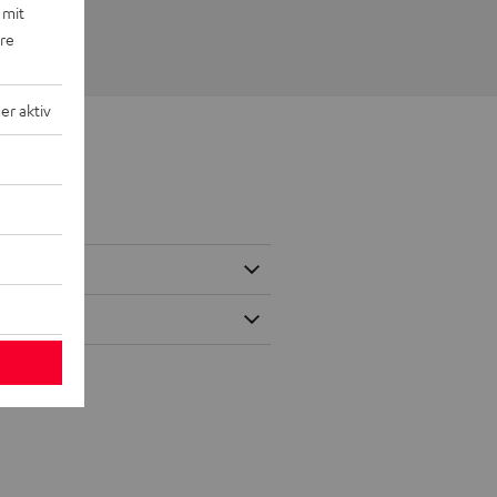
 mit
ere
r aktiv