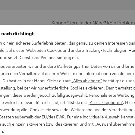
Keinen Store in der Nähe? Kein Problem,
beratung
beraten dich auch persönlich am Telefo
 nach dir klingt
Hier Termin buchen
n dir ein sicheres Surferlebnis bieten, das genau zu deinen Interessen pas
ufel auf diesen Webseiten Cookies und andere Tracking-Technologien – 
 und setzt Dienste zur Personalisierung ein.
ies verarbeiten wir und andere Marketingpartner Daten von dir und lernen
- durch dein Verhalten auf unserer Website und Informationen von deinem
 Du hast es in der Hand: Klickst du auf
„Alles ablehnen“
bestätigst du uns
tellung, bei der wir nur erforderliche Cookies aktivieren. Damit erhältst 
ngen, diese werden jedoch zufällig ausgewählt. Personalisierte Werbung
die wirklich relevant für dich sind, erhältst du mit
„Alles akzeptieren“
. Hier 
erwendung aller Cookies ein sowie der Weitergabe und der Verarbeitung 
 Staaten außerhalb der EU/des EWR. Für eine individuelle Auswahl kannst 
e auch einzeln aktivieren bzw. deaktivieren und mit
„Auswahl übernehme
en.