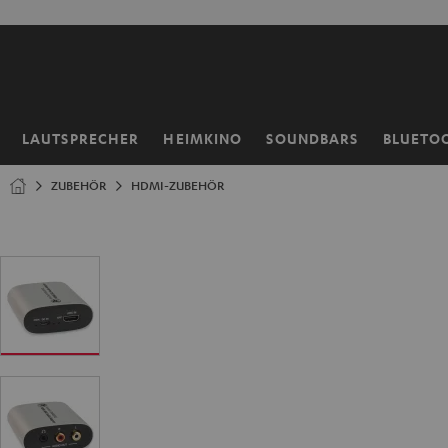
ZUM
NHALT
RINGEN
LAUTSPRECHER
HEIMKINO
SOUNDBARS
BLUETO
Startseite
ZUBEHÖR
HDMI-ZUBEHÖR