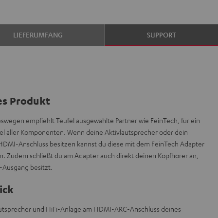
LIEFERUMFANG
SUPPORT
es Produkt
deswegen empfiehlt Teufel ausgewählte Partner wie FeinTech, für ein
l aller Komponenten. Wenn deine Aktivlautsprecher oder dein
HDMI-Anschluss besitzen kannst du diese mit dem FeinTech Adapter
. Zudem schließt du am Adapter auch direkt deinen Kopfhörer an,
r-Ausgang besitzt.
ick
lautsprecher und HiFi-Anlage am HDMI-ARC-Anschluss deines