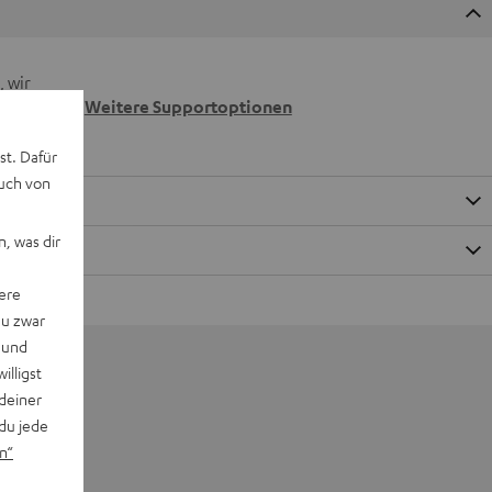
 wir
n.
Weitere Supportoptionen
st. Dafür
auch von
, was dir
ere
du zwar
 und
willigst
deiner
du jede
n“