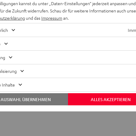
willigungen kannst du unter „Daten-Einstellungen“ jederzeit anpassen und
für die Zukunft widerrufen. Schau dir für weitere Informationen auch uns
utzerklärung
und das
Impressum
an.
rlich
Imme
e
ch HDMI ARC Audio TV-Adapter
ing
lisierung
bmessungen
 Inhalte
lektronik
AUSWAHL ÜBERNEHMEN
ALLES AKZEPTIEREN