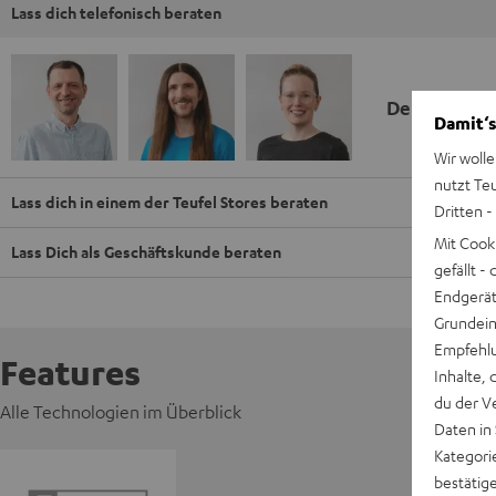
Lass dich telefonisch beraten
Deine Kauf
Damit‘s
Wir wolle
nutzt Te
Lass dich in einem der Teufel Stores beraten
Dritten -
Mit Cook
Lass Dich als Geschäftskunde beraten
gefällt 
Endgerät.
Grundeins
Empfehlu
Features
Inhalte, 
du der V
Alle Technologien im Überblick
Daten in
Kategori
bestätig