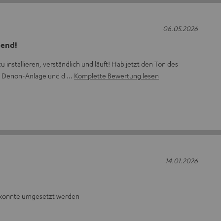
06.05.2026
gend!
 zu installieren, verständlich und läuft! Hab jetzt den Ton des
en Denon-Anlage und d
Komplette Bewertung lesen
14.01.2026
konnte umgesetzt werden