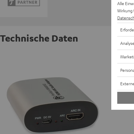
Alle Ein
Wirkung 
Datensch
Erforde
Technische Daten
Analys
FeinTe
Market
Persona
A
Externe
E