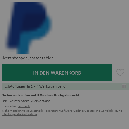
Jetzt shoppen, später zahlen.
IN DEN WARENKORB
, in 2 – 4 Werktagen bei dir
Auf Lager
Sicher einkaufen mit 8 Wochen Rückgaberecht
inkl. kostenlosem
Rückversand
Hersteller:
FeinTech
Sicherheitshinweise
Ersatzteile
Reparaturen
Software-Updates
Gesetzliche Gewährleistung
Elektrogeräte Rücknahme