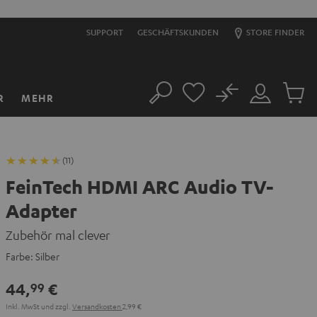
SUPPORT
GESCHÄFTSKUNDEN
STORE FINDER
No
R
MEHR
Suche
Mein
Artikel
Konto
im
Warenk
(11)
FeinTech HDMI ARC Audio TV-
Adapter
Zubehör mal clever
Farbe:
Silber
44,
€
99
Inkl. MwSt
und zzgl.
Versandkosten
2,99 €