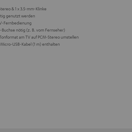
tereo & 1 x 3.5-mm-Klinke
tig genutzt werden
 TV-Fernbedienung
-Buchse nötig (z. B. vom Fernseher)
e Tonformat am TV auf PCM-Stereo umstellen
f Micro-USB-Kabel (1 m) enthalten