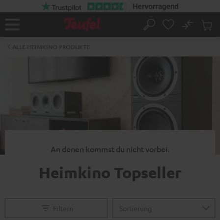
ZUM
NHALT
RINGEN
No
Abs
Startseite
Suche
Artike
im
ALLE HEIMKINO PRODUKTE
Waren
An denen kommst du nicht vorbei.
Heimkino Topseller
Filtern