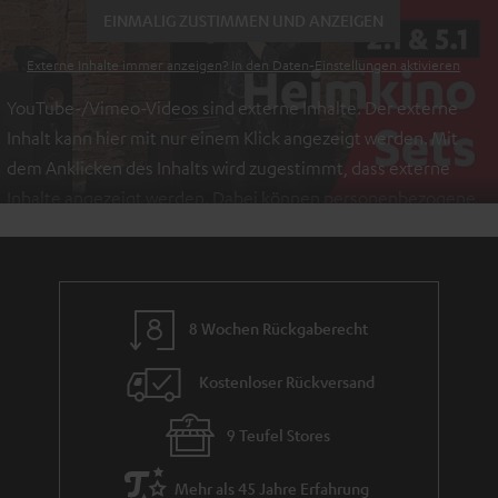
EINMALIG ZUSTIMMEN UND ANZEIGEN
Externe Inhalte immer anzeigen? In den Daten‑Einstellungen aktivieren
YouTube-/Vimeo-Videos sind externe Inhalte. Der externe
Inhalt kann hier mit nur einem Klick angezeigt werden. Mit
dem Anklicken des Inhalts wird zugestimmt, dass externe
Inhalte angezeigt werden. Dabei können personenbezogene
Daten an Drittplattformen übermittelt werden.
Weitere
Informationen sind in der Datenschutzerklärung unter I zu
finden
.
8 Wochen Rückgaberecht
Kostenloser Rückversand
9 Teufel Stores
Mehr als 45 Jahre Erfahrung