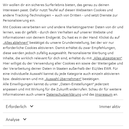
HEIMKINO-KOMPLETTANLAGEN
Wir wollen dir ein sicheres Surferlebnis bieten, das genau zu deinen
SUPPORT
d
Teufel Onlineshops
Interessen passt. Dafür nutzt Teufel auf diesen Webseiten Cookies und
SOUNDBAR
andere Tracking-Technologien – auch von Dritten - und setzt Dienste zur
u
KARRIERE
Personalisierung ein.
DEUTSCHLAND
n
Mit Cookies verarbeiten wir und andere Marketingpartner Daten von dir und
HIFI-LAUTSPRECHER
PRESSE & MARKETING
lernen, was dir gefällt - durch dein Verhalten auf unserer Website und
g
ÖSTERREICH
Informationen von deinem Endgerät. Du hast es in der Hand: Klickst du auf
SMART HOME
„Alles ablehnen“
bestätigst du unsere Grundeinstellung, bei der wir nur
GESCHÄFTSKUNDEN
erforderliche Cookies aktivieren. Damit erhältst du zwar Empfehlungen,
SCHWEIZ
BLUETOOTH-LAUTSPRECHER
diese werden jedoch zufällig ausgewählt. Personalisierte Werbung und
PARTNERPROGRAMM
Inhalte, die wirklich relevant für dich sind, erhältst du mit
„Alles akzeptieren“
.
Hier willigst du der Verwendung aller Cookies ein sowie der Weitergabe und
KOPFHÖRER
der Verarbeitung deiner Daten in Staaten außerhalb der EU/des EWR. Für
NIEDERLANDE
BLOG
eine individuelle Auswahl kannst du jede Kategorie auch einzeln aktivieren
BLUETOOTH-KOPFHÖRER
bzw. deaktivieren und mit
„Auswahl übernehmen“
bestätigen.
NEWSLETTER
Alle Einwilligungen kannst du unter „Daten-Einstellungen“ jederzeit
BELGIEN
anpassen und mit Wirkung für die Zukunft widerrufen. Schau dir für weitere
STEREOANLAGEN
STORES
Informationen auch unsere
Datenschutzerklärung
und das
Impressum
an.
FRANKREICH
LAUTSPRECHER
Erforderlich
Immer aktiv
DEINE VORTEILE BEI TEUFEL
POLEN
ULTIMA-SERIE
Analyse
TEUFEL STORY
IN-EAR-KOPFHÖRER