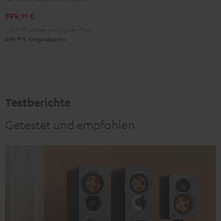
"5.1-
"5.1-
599,
€
99
Set"
Set"
549,
99
€
Letzter niedrigster Preis
Schwarz
Weiß
99
699,
€
Originalpreis
Testberichte
Getestet und empfohlen