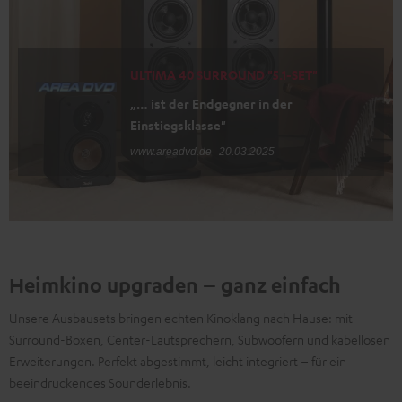
ULTIMA 40 SURROUND "5.1-SET"
„… ist der Endgegner in der
Einstiegsklasse"
www.areadvd.de
20.03.2025
Heimkino upgraden – ganz einfach
Unsere Ausbausets bringen echten Kinoklang nach Hause: mit
Surround-Boxen, Center-Lautsprechern, Subwoofern und kabellosen
Erweiterungen. Perfekt abgestimmt, leicht integriert – für ein
beeindruckendes Sounderlebnis.