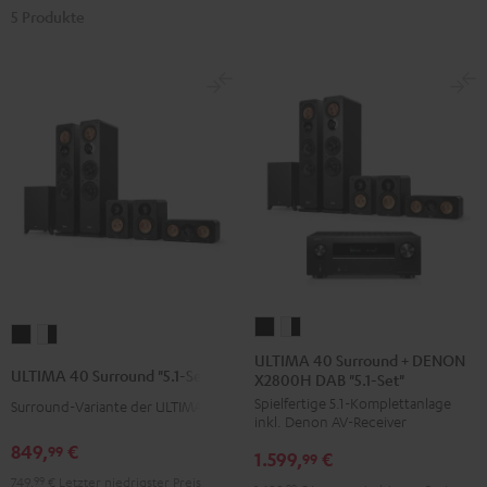
5 Produkte
ULTIMA
ULTIMA
ULTIMA
ULTIMA
40
40
ULTIMA 40 Surround + DENON
40
40
ULTIMA 40 Surround "5.1-Set"
X2800H DAB "5.1-Set"
Surround
Surround
Surround
Surround
Spielfertige 5.1-Komplettanlage
+
+
Surround-Variante der ULTIMA 40
"5.1-
"5.1-
inkl. Denon AV-Receiver
DENON
DENON
Set"
Set"
849,
€
99
1.599,
€
X2800H
X2800H
99
Schwarz
Weiß
749,
99
€
Letzter niedrigster Preis
DAB
DAB