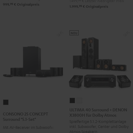
1.499,
99
€
Letzter niedrigster Preis
/
99
999,
€
Originalpreis
"5.1-
"5.1-
99
1.999,
€
Originalpreis
Schwarz
Set"
Set"
Schwarz
Weiß
/
NEU
Schwarz
ULTIMA
ULTIMA
CONSONO
40
40
ULTIMA 40 Surround + DENON
25
CONSONO 25 CONCEPT
X3800H für Dolby Atmos
Surround
Surround
CONCEPT
Surround "5.1-Set"
Spielfertige 5.1.2-Komplettanlage
+
+
Surround
inkl. Subwoofer, Center und Dolby
Mit AV-Receiver im Subwoofer
DENON
DENON
"5.1-
Atmos Speakern