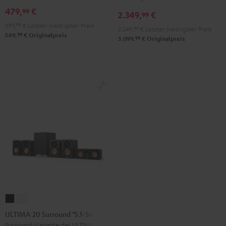
X3800H
X3800H
Set"
479,
€
99
2.349,
€
99
für
für
Schwarz
399,
99
€
Letzter niedrigster Preis
2.249,
99
€
Letzter niedrigster Preis
Dolby
Dolby
99
549,
€
Originalpreis
99
3.099,
€
Originalpreis
Atmos
Atmos
Schwarz
Weiß
ULTIMA
ULTIMA
20
20
ULTIMA 20 Surround "5.1-Set"
Surround
Surround
Surround-Variante der ULTIMA 20