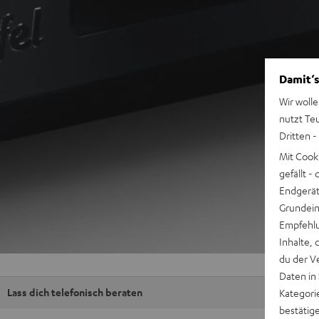
Damit‘s
Wir wolle
nutzt Te
Dritten -
Mit Cook
gefällt 
Endgerät.
Grundeins
Empfehlu
Inhalte, 
du der V
Daten in
Lass dich telefonisch beraten
Kategori
bestätig