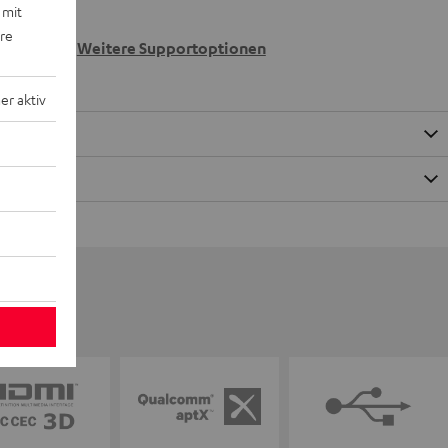
 mit
 wir
ere
n.
Weitere Supportoptionen
r aktiv