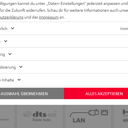
willigungen kannst du unter „Daten-Einstellungen“ jederzeit anpassen und
Keinen Store in der Nähe? Kein Problem,
für die Zukunft widerrufen. Schau dir für weitere Informationen auch uns
beratung
beraten dich auch persönlich am Telefo
utzerklärung
und das
Impressum
an.
Hier Termin buchen
rlich
Imme
e
ing
lisierung
 Inhalte
AUSWAHL ÜBERNEHMEN
ALLES AKZEPTIEREN