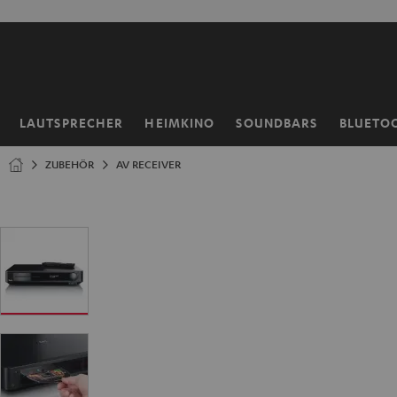
ZUM
NHALT
RINGEN
LAUTSPRECHER
HEIMKINO
SOUNDBARS
BLUETO
Startseite
ZUBEHÖR
AV RECEIVER