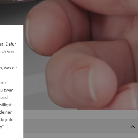
st. Dafür
auch von
, was dir
ere
du zwar
 und
willigst
deiner
du jede
n“