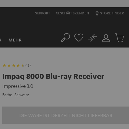
SUPPORT
GESCHÄFTSKUNDEN
STORE FINDER
No
R
MEHR
Suche
Mein
Artikel
Konto
im
Warenk
(12)
Impaq 8000 Blu-ray Receiver
Impressive 3.0
Farbe:
Schwarz
DIE WARE IST DERZEIT NICHT LIEFERBAR