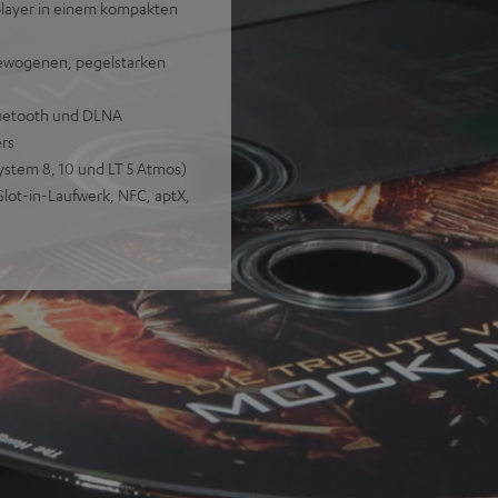
kplayer in einem kompakten
gewogenen, pegelstarken
luetooth und DLNA
ers
ystem 8, 10 und LT 5 Atmos)
lot-in-Laufwerk, NFC, aptX,