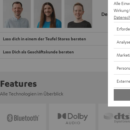
Alle Ein
Wirkung 
Deine Kauf
Datensch
Erforde
Lass dich in einem der Teufel Stores beraten
Analys
Lass Dich als Geschäftskunde beraten
Market
Persona
Features
Externe
Alle Technologien im Überblick