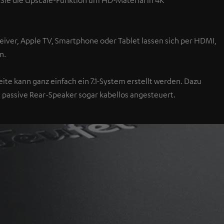
n Sie die Upscale-Funktion um HD-Material in 4K
ceiver, Apple TV, Smartphone oder Tablet lassen sich per HDMI,
n.
ite kann ganz einfach ein 7.1-System erstellt werden. Dazu
 passive Rear-Speaker sogar kabellos angesteuert.