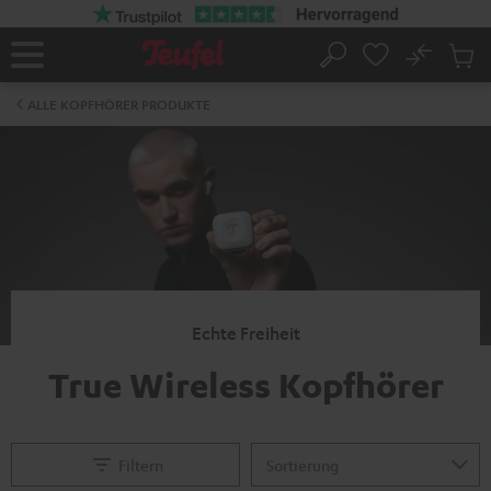
ZUM
NHALT
RINGEN
No
Abs
Startseite
Suche
Artike
im
ALLE KOPFHÖRER PRODUKTE
Waren
Echte Freiheit
True Wireless Kopfhörer
Filtern