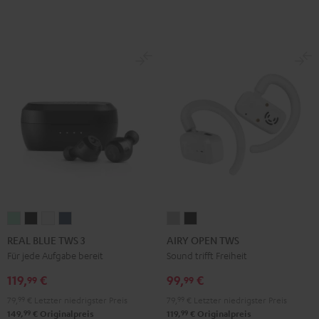
REAL
REAL
REAL
REAL
AIRY
AIRY
BLUE
BLUE
BLUE
BLUE
OPEN
OPEN
REAL BLUE TWS 3
AIRY OPEN TWS
TWS
TWS
TWS
TWS
TWS
TWS
Für jede Aufgabe bereit
Sound trifft Freiheit
3
3
3
3
Moon
Night
119,
€
99,
€
99
99
Misty
Night
Pure
Steel
Gray
Black
79,
99
€
Letzter niedrigster Preis
79,
99
€
Letzter niedrigster Preis
Green
Black
White
Blue
99
99
149,
€
Originalpreis
119,
€
Originalpreis