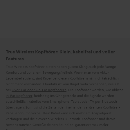
Informationen sind in der Datenschutzerklärung unter I zu
finden
.
True Wireless Kopfhörer: Klein, kabelfrei und voller
Features
True Wireless Kopfhörer bieten neben gutem Klang auch jede Menge
Komfort und vor allem Bewegungsfreiheit. Wenn man vom Akku-
Ladekabel absieht, sind Kabel bei diesen Kopfhörern nämlich tatsächlich
nicht mehr vorhanden. Ebenfalls ist kein Bügel mehr vorhanden, wie z.B.
bei
Over-Ear oder On-Ear Kopfhörern
. Die Kopfhörer werden, wie übliche
In-Ear Kopfhörer
, beidseitig ins Ohr gesteckt und die Signale werden
ausschließlich kabellos vom Smartphone, Tablet oder TV per Bluetooth
übertragen. Somit sind die Zeiten der ineinander verdrehten Kopfhörer-
Kabel endgültig vorbei. Kein Kabel kann sich mehr am Abspielgerät
verfangen und die cleveren Wireless Bluetooth-Kopfhörer sind damit
bestens nutzbar. Genieße deinen Sound bei garantiert maximaler