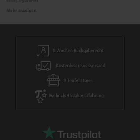
Bewegungsfreiheit.
Mehr anzeigen
Warum heißt es True Wireless Stereo?
Der Begriff "True Wireless Stereo" oder kurz "TWS" leitet sich vom
Englischen ab und bedeutet "wahrlich kabelloses Stereo" bzw. "tatsächlich
kabelloses Stereo". Hintergrund ist, dass Stereo-Signale in zwei Kanäle
aufgeteilt sind. Einen Linken und einen Rechten. Bei der TWS ("True
Wireless Stereo") Wiedergabe wird folglich das Audiosignal differenziert,
8 Wochen Rückgaberecht
ohne Verzögerung und gänzlich ohne Kabel, daher wireless,
wiedergegeben. Der linke Hörer gibt andere Signale als der rechte
Kostenloser Rückversand
Ohrhörer wieder. Im Zusammenspiel entsteht dann das elegante Stereo-
Panaroma bei TWS Kopfhörern.
9 Teufel Stores
Welche True Wireless Kopfhörer von Teufel eignen sich
für Sport?
Mehr als 45 Jahre Erfahrung
Der Vorteil an unseren True Wireless Kopfhörern ist, dass sich alle Modelle
dieser In-Ears auch zum Sport eignen. Solltest du spezielle Anforderungen,
wie zum Beispiel einen Spritzwasserschutz suchen, so solltest du auch bei
unseren
Sportkopfhörern
reinschauen. Damit der AIRY TWS 2 überall gut
aufspielt, ist er auch recht unempfindlich gegen Feuchtigkeit und das sogar
zertifiziert nach IPX4. Damit sind diese In-Ears auch ein treuer Begleiter
bei Sport im Freien oder überall, wo sie gebraucht werden. Dank des