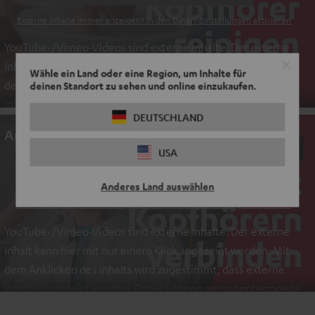
Externe Inhalte immer anzeigen? In den Daten‑Einstellungen aktivieren
YouTube-/Vimeo-Videos sind externe Inhalte. Der externe
Inhalt kann hier mit nur einem Klick angezeigt werden. Mit
Wähle ein Land oder eine Region, um Inhalte für
dem Anklicken des Inhalts wird zugestimmt, dass externe
deinen Standort zu sehen und online einzukaufen.
Inhalte angezeigt werden. Dabei können personenbezogene
DEUTSCHLAND
Daten an Drittplattformen übermittelt werden.
Weitere
An dieser Stelle befindet sich ein Video
Informationen sind in der Datenschutzerklärung unter I zu
USA
finden
.
EINMALIG ZUSTIMMEN UND ANZEIGEN
Anderes Land auswählen
Externe Inhalte immer anzeigen? In den Daten‑Einstellungen aktivieren
YouTube-/Vimeo-Videos sind externe Inhalte. Der externe
Inhalt kann hier mit nur einem Klick angezeigt werden. Mit
dem Anklicken des Inhalts wird zugestimmt, dass externe
Inhalte angezeigt werden. Dabei können personenbezogene
Daten an Drittplattformen übermittelt werden.
Weitere