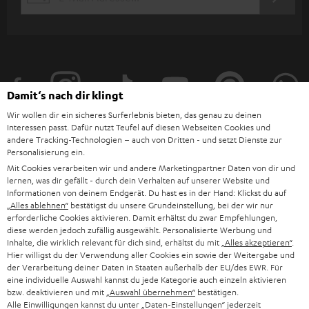
JETZT
EMAIL
kleinen Bluetooth-Kopfhörer kann insgesamt aber nicht so lange Energie
l
ANME
spenden wie der Akku eines
tragbaren Bluetooth-Lautsprechers
zum
WIDGET
e
Beispiel. Allerdings ist das Nachladen der True Wireless Kopfhörer
unterwegs kein Problem, wenn ein Ladecase mit Powerbank-Funktion wie
t
beim AIRY TWS 2. den REAL BLUE TWS 3 und den AIRY SPORTS TWS zum
t
Lieferumfang gehört. Das Case ist auch praktisch für den Transport in der
Hosentasche, denn so können die Wireless In-Ear Kopfhörer platzsparend
e
Damit‘s nach dir klingt
aufbewahrt werden und sind stets griffbereit. Das Laden beginnt übrigens,
r
sobald die TWS Kopfhörer in das Ladecase eingesteckt werden. Am Case
Wir wollen dir ein sicheres Surferlebnis bieten, das genau zu deinen
Interessen passt. Dafür nutzt Teufel auf diesen Webseiten Cookies und
selbst ist ein USB-C-Anschluss vorhanden.
a
andere Tracking-Technologien – auch von Dritten - und setzt Dienste zur
n
Personalisierung ein.
Darum lohnt sich ein Wechsel zu True Wireless
Kategorien
Mit Cookies verarbeiten wir und andere Marketingpartner Daten von dir und
Kopfhörer
m
lernen, was dir gefällt - durch dein Verhalten auf unserer Website und
Volle Bewegungsfreiheit: störende Kabel gehören der Vergangenheit an
HEIMKINO
e
Informationen von deinem Endgerät. Du hast es in der Hand: Klickst du auf
Unternehmen
Praktisch: True Wireless Kopfhörer sind immer griffbereit und laden den
„Alles ablehnen“
bestätigst du unsere Grundeinstellung, bei der wir nur
l
Akku im Ladecase auf
erforderliche Cookies aktivieren. Damit erhältst du zwar Empfehlungen,
HEIMKINO-KOMPLETTANLAGEN
SUPPORT
diese werden jedoch zufällig ausgewählt. Personalisierte Werbung und
Intuitive Touch-Steuerung zur Musiksteuerung und Anrufannahme
d
Teufel Onlineshops
Inhalte, die wirklich relevant für dich sind, erhältst du mit
„Alles akzeptieren“
.
SOUNDBAR
u
Open-Ear-Kopfhörer
Hier willigst du der Verwendung aller Cookies ein sowie der Weitergabe und
KARRIERE
DEUTSCHLAND
der Verarbeitung deiner Daten in Staaten außerhalb der EU/des EWR. Für
n
Open-Ear-Kopfhörer
gewährleisten durch Earhooks festen und
eine individuelle Auswahl kannst du jede Kategorie auch einzeln aktivieren
HIFI-LAUTSPRECHER
komfortablen Sitz und sitzen am Rande des Außenohrs. Im Gegensatz zu
PRESSE & MARKETING
bzw. deaktivieren und mit
„Auswahl übernehmen“
bestätigen.
g
In-Ear Kopfhörern
oder
Over-Ear Kopfhörern
, bleibt der Gehörgang und
ÖSTERREICH
Alle Einwilligungen kannst du unter „Daten-Einstellungen“ jederzeit