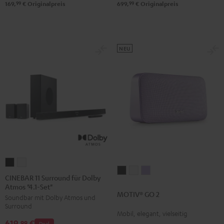
99
99
169,
€
Originalpreis
699,
€
Originalpreis
NEU
CINEBAR
CINEBAR
MOTIV®
MOTIV®
MOTIV®
11
11
CINEBAR 11 Surround für Dolby
GO
GO
GO
Atmos "4.1-Set"
Surround
Surround
MOTIV® GO 2
2
2
2
Soundbar mit Dolby Atmos und
für
für
Surround
Night
Silver
Soft
Dolby
Dolby
Mobil, elegant, vielseitig
Black
White
Lavender
619,
€
Atmos
Atmos
99
Deal