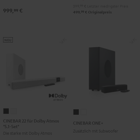
für
für
399,
99
€
Letzter niedrigster Preis
999,
€
99
Dolby
Dolby
99
499,
€
Originalpreis
Atmos
Atmos
"7.1-
"7.1-
Set"
Set"
NEU
Schwarz
Weiß
CINEBAR
CINEBAR
CINEBAR
CINEBAR
22
22
ONE+
ONE+
CINEBAR 22 für Dolby Atmos
CINEBAR ONE+
"5.1-Set"
für
für
Black
White
Zusätzlich mit Subwoofer
Die starke mit Dolby Atmos
Dolby
Dolby