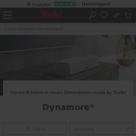
ZUM
NHALT
RINGEN
No
Abs
Startseite
Suche
Artike
im
ALLE LAUTSPRECHER PRODUKTE
Waren
Stereo-Erlebnis in neuen Dimensionen made by Teufel
Dynamore®
Filtern