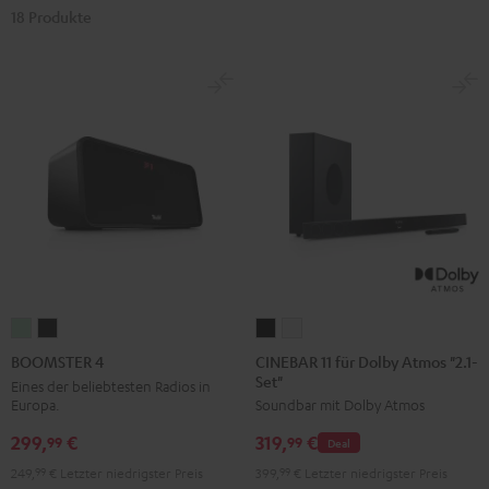
18 Produkte
CINEBAR
CINEBAR
BOOMSTER
BOOMSTER
11
11
4
4
CINEBAR 11 für Dolby Atmos "2.1-
BOOMSTER 4
Set"
für
für
Mint
Night
Eines der beliebtesten Radios in
Europa.
Soundbar mit Dolby Atmos
Dolby
Dolby
Green
Black
Atmos
Atmos
299,
€
319,
€
99
99
Deal
"2.1-
"2.1-
249,
99
€
Letzter niedrigster Preis
399,
99
€
Letzter niedrigster Preis
Set"
Set"