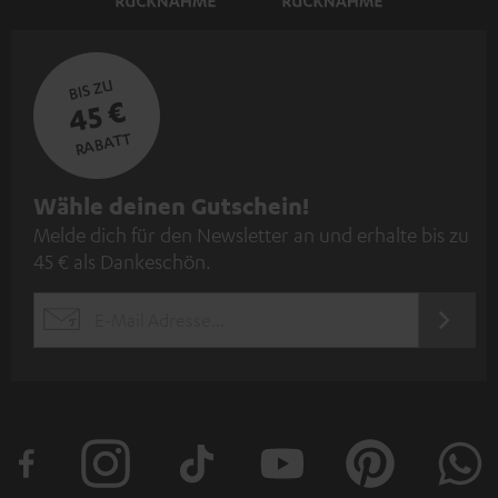
BIS ZU
45 €
RABATT
N
Wähle deinen Gutschein!
Melde dich für den Newsletter an und erhalte bis zu
e
45 € als Dankeschön.
w
s
JETZT
EMAIL
l
ANME
WIDGET
e
t
t
e