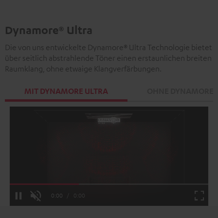
Dynamore® Ultra
Die von uns entwickelte Dynamore® Ultra Technologie bietet
über seitlich abstrahlende Töner einen erstaunlichen breiten
Raumklang, ohne etwaige Klangverfärbungen.
MIT DYNAMORE ULTRA
OHNE DYNAMORE 
Loaded
:
100.00%
Current
0:00
/
Duration
0:00
Pause
Unmute
Fulls
Time