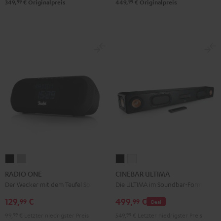
99
99
349,
€
Originalpreis
449,
€
Originalpreis
Schwarz
Weiß
RADIO
RADIO
CINEBAR
CINEBAR
ONE
ONE
ULTIMA
ULTIMA
RADIO ONE
CINEBAR ULTIMA
Black
Light
Schwarz
Weiß
Der Wecker mit dem Teufel Sound
Die ULTIMA im Soundbar-Format
Gray
129,
€
499,
€
99
99
Deal
99,
99
€
Letzter niedrigster Preis
549,
99
€
Letzter niedrigster Preis