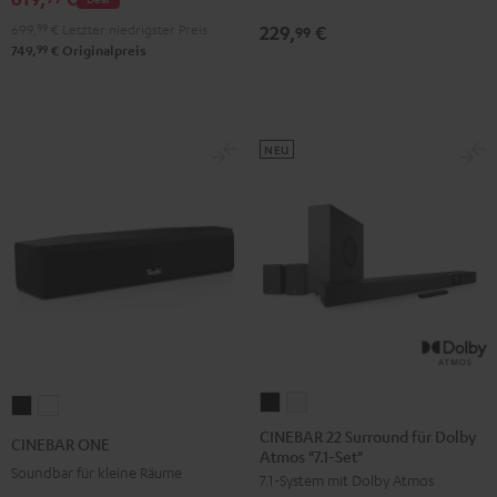
"4.1-
"4.1-
699,
99
€
Letzter niedrigster Preis
229,
€
99
Set"
Set"
99
749,
€
Originalpreis
Schwarz
Weiß
NEU
CINEBAR
CINEBAR
CINEBAR
CINEBAR
22
22
ONE
ONE
CINEBAR 22 Surround für Dolby
CINEBAR ONE
Atmos "7.1-Set"
Surround
Surround
Black
White
Soundbar für kleine Räume
7.1-System mit Dolby Atmos
für
für