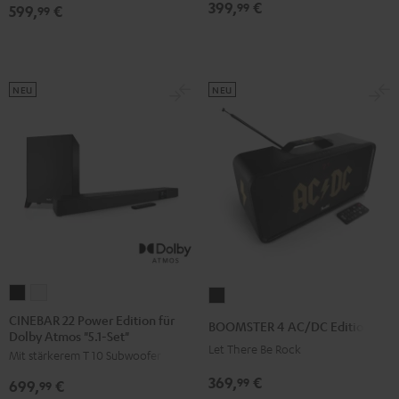
Atmos
Atmos
399,
€
99
599,
€
99
"5.1-
"5.1-
Set"
Set"
Schwarz
Weiß
NEU
NEU
CINEBAR
CINEBAR
BOOMSTER
22
22
4
CINEBAR 22 Power Edition für
BOOMSTER 4 AC/DC Edition
Dolby Atmos "5.1-Set"
Power
Power
AC/DC
Let There Be Rock
Mit stärkerem T 10 Subwoofer
Edition
Edition
Edition
für
für
369,
€
Night
99
699,
€
99