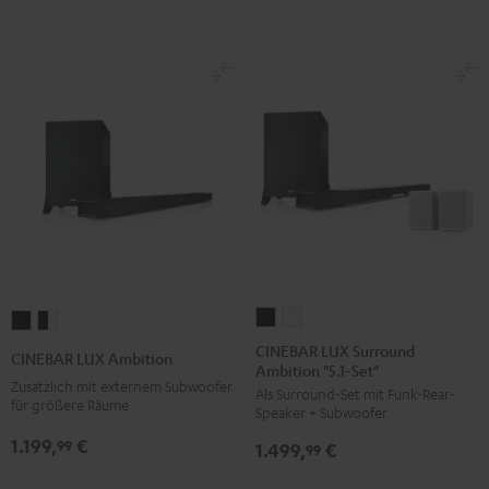
CINEBAR
CINEBAR
CINEBAR
CINEBAR
LUX
LUX
LUX
LUX
CINEBAR LUX Surround
CINEBAR LUX Ambition
Ambition "5.1-Set"
Surround
Surround
Ambition
Ambition
Zusätzlich mit externem Subwoofer
Als Surround-Set mit Funk-Rear-
Ambition
Ambition
Schwarz
Schwarz
für größere Räume
Speaker + Subwoofer
"5.1-
"5.1-
/
1.199,
€
99
1.499,
€
Set"
Set"
99
Weiß
Schwarz
Weiß