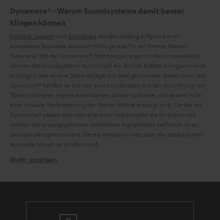
Dynamore® - Warum Soundsysteme damit besser
klingen können
Portable Speaker
und
Soundbars
standen bislang aufgrund ihrer
kompakten Bauweise akustisch nicht gerade für ein breites Stereo-
Panorama. Mit der Dynamore® Technologie, eigens in Berlin entwickelt,
können die Soundsysteme nun virtuell ein ähnlich breites Klangpanorama
erzeugen, wie es eine Stereoanlage mit zwei getrennten Boxen kann. Bei
Dynamore® handelt es sich um eine Kombination aus der Anordnung von
Tönern mit einer eigens entwickelten Steuer-Software, mit dessen Hilfe
eine virtuelle Verbreiterung der Stereo-Bühne erzeugt wird. Geräte mit
Dynamore® passen also während einer Wiedergabe die im linken und
rechten Kanal ausgegebenen identischen Signalanteile technisch so an,
dass das wahrgenommene Stereo-Panorama weit über die tatsächlichen
Ausmaße hinaus vergrößert wird.
Mehr anzeigen
Dynamore®
Mit Dynamore® wird das anliegende Stereo-Signal softwareseitig so
beeinflusst, dass der Eindruck einer breiteren Stereo-Bühne entsteht. Wir
haben die Dynamore® Technologie hauptsächlich in kleineren
Lautsprechern, ohne seitliche Töner, wie der CINEBAR TRIOS integriert.