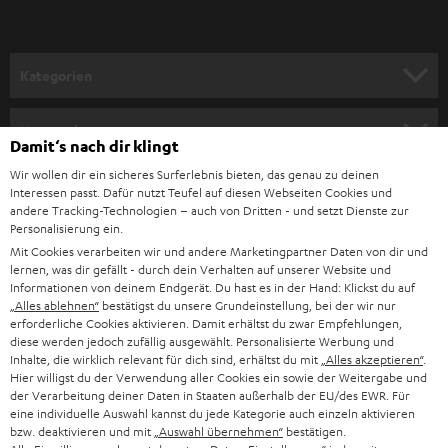
r
a
n
Kategorien
m
HEIMKINO
e
Unternehmen
Damit‘s nach dir klingt
l
HEIMKINO-KOMPLETTANLAGEN
Wir wollen dir ein sicheres Surferlebnis bieten, das genau zu deinen
SUPPORT
d
Teufel Onlineshops
Interessen passt. Dafür nutzt Teufel auf diesen Webseiten Cookies und
SOUNDBAR
andere Tracking-Technologien – auch von Dritten - und setzt Dienste zur
u
KARRIERE
Personalisierung ein.
DEUTSCHLAND
n
Mit Cookies verarbeiten wir und andere Marketingpartner Daten von dir und
HIFI-LAUTSPRECHER
PRESSE & MARKETING
lernen, was dir gefällt - durch dein Verhalten auf unserer Website und
g
ÖSTERREICH
Informationen von deinem Endgerät. Du hast es in der Hand: Klickst du auf
SMART HOME
„Alles ablehnen“
bestätigst du unsere Grundeinstellung, bei der wir nur
GESCHÄFTSKUNDEN
erforderliche Cookies aktivieren. Damit erhältst du zwar Empfehlungen,
SCHWEIZ
BLUETOOTH-LAUTSPRECHER
diese werden jedoch zufällig ausgewählt. Personalisierte Werbung und
PARTNERPROGRAMM
Inhalte, die wirklich relevant für dich sind, erhältst du mit
„Alles akzeptieren“
.
Hier willigst du der Verwendung aller Cookies ein sowie der Weitergabe und
KOPFHÖRER
der Verarbeitung deiner Daten in Staaten außerhalb der EU/des EWR. Für
NIEDERLANDE
BLOG
eine individuelle Auswahl kannst du jede Kategorie auch einzeln aktivieren
BLUETOOTH-KOPFHÖRER
bzw. deaktivieren und mit
„Auswahl übernehmen“
bestätigen.
NEWSLETTER