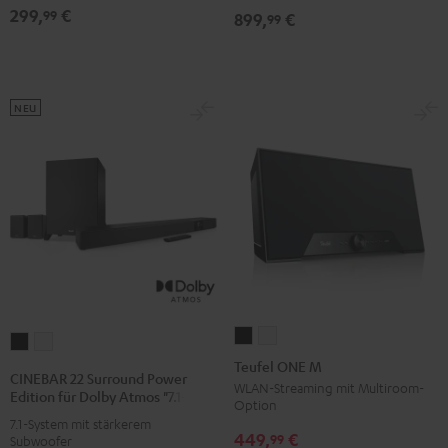
Dolby
Dolby
299,
€
99
899,
€
99
Atmos
Atmos
"7.1-
"7.1-
Set"
Set"
Schwarz
Weiß
NEU
Teufel
Teufel
CINEBAR
CINEBAR
ONE
ONE
Teufel ONE M
22
22
CINEBAR 22 Surround Power
M
M
WLAN-Streaming mit Multiroom-
Surround
Surround
Edition für Dolby Atmos "7.1-Set"
Option
Schwarz
Weiß
Power
Power
7.1-System mit stärkerem
449,
€
Edition
Edition
99
Subwoofer