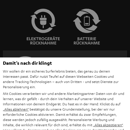
Damit‘s nach dir klingt
BIS ZU
45 €
Wir wollen dir ein sicheres Surferlebnis bieten, das genau zu deinen
Interessen passt. Dafür nutzt Teufel auf diesen Webseiten Cookies und
RABATT
andere Tracking-Technologien – auch von Dritten - und setzt Dienste zur
Personalisierung ein.
Mit Cookies verarbeiten wir und andere Marketingpartner Daten von dir und
N
Wähle deinen Gutschein!
lernen, was dir gefällt - durch dein Verhalten auf unserer Website und
Melde dich für den Newsletter an und erhalte bis zu
e
Informationen von deinem Endgerät. Du hast es in der Hand: Klickst du auf
„Alles ablehnen“
bestätigst du unsere Grundeinstellung, bei der wir nur
45 € als Dankeschön.
w
erforderliche Cookies aktivieren. Damit erhältst du zwar Empfehlungen,
diese werden jedoch zufällig ausgewählt. Personalisierte Werbung und
s
Inhalte, die wirklich relevant für dich sind, erhältst du mit
„Alles akzeptieren“
.
JETZT
EMAIL