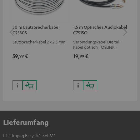
30 m Lautsprecherkabel
1,5 m Optisches Audiokabel
Hi
C2530S
C7515O
mit
Lautsprecherkabel 2 x 2,5 mm²
Verbindungskabel Digital-
Hi
Kabel optisch TOSLINK / 3,5-
unt
mm-Mini-TOSLINK
wie
59,
€
19,
€
16
99
99
Lieferumfang
LT 4 Impaq Easy "5.1-Set M"