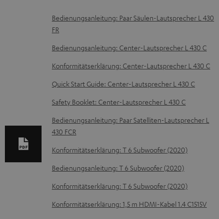
D
Bedienungsanleitung: Paar Säulen-Lautsprecher L 430
FR
o
k
Bedienungsanleitung: Center-Lautsprecher L 430 C
u
Konformitätserklärung: Center-Lautsprecher L 430 C
m
Quick Start Guide: Center-Lautsprecher L 430 C
e
Safety Booklet: Center-Lautsprecher L 430 C
n
t
Bedienungsanleitung: Paar Satelliten-Lautsprecher L
430 FCR
e
z
Konformitätserklärung: T 6 Subwoofer (2020)
u
Bedienungsanleitung: T 6 Subwoofer (2020)
m
Konformitätserklärung: T 6 Subwoofer (2020)
H
Konformitätserklärung: 1,5 m HDMI-Kabel 1.4 C1515V
e