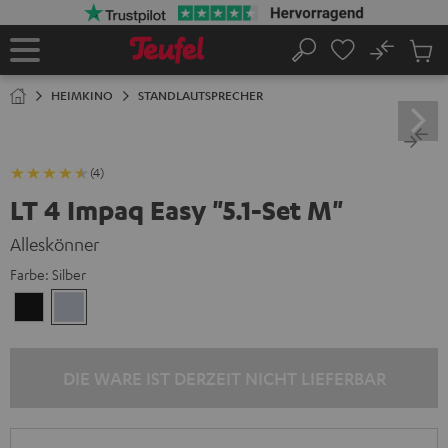
ZUM
NHALT
RINGEN
No
Abs
Startseite
Suche
Artike
im
HEIMKINO
STANDLAUTSPRECHER
Waren
(4)
LT 4 Impaq Easy "5.1-Set M"
Alleskönner
Farbe:
Silber
Schwarz
Silber
DIE WARE IST DERZEIT NICHT LIEFERBAR