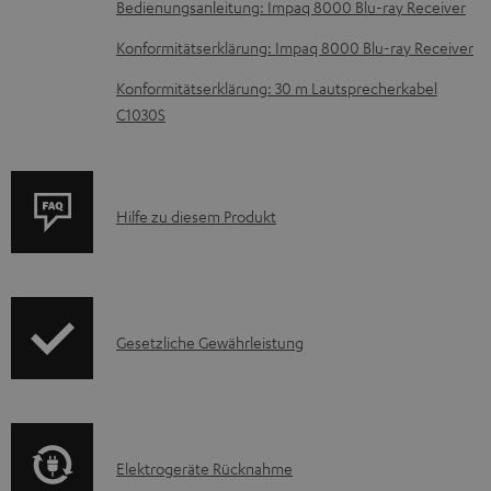
r
Bedienungsanleitung: Impaq 8000 Blu-ray Receiver
u
Konformitätserklärung: Impaq 8000 Blu-ray Receiver
n
Konformitätserklärung: 30 m Lautsprecherkabel
t
C1030S
e
r
l
P
Hilfe zu diesem Produkt
a
r
d
o
e
d
n
I
Gesetzliche Gewährleistung
u
n
k
f
t
o
F
E
Elektrogeräte Rücknahme
r
A