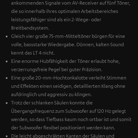
ankommenden Signale vom AV-Receiver auf fünf Töner,
die so innerhalb ihres optimalen Arbeitsbereiches
leistungsfähiger sind als ein 2-Wege- oder
Breitbandsystem.
Gleich vier große 75-mm-Mitteltöner bürgen für eine
volle, bassstarke Wiedergabe. Dünnen, kalten Sound
kennt das LT 4 nicht.
Eine enorme Hubfähigkeit der Töner erlaubt hohe,
verzerrungsfreie Pegel bei guter Präzision.
Eine große 20-mm-Hochtonkalotte verleiht Stimmen
und Effekten einen seidigen, detaillierten Klang ohne
aufdringlich und aggressiv zu klingen.
Trotz der schlanken Säulen konnte die
Übergangsfrequenz zum Subwoofer auf 120 Hz gelegt
werden, so dass Tiefbass kaum noch ortbar ist und somit
der Subwoofer flexibel positioniert werden kann.
Die leicht abgeschräkten Kanten der Säulen und