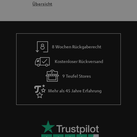
n
t
k
Übersicht
n
e
n
t
n
a
i
h
e
m
8 Wochen Rückgaberecht
e
Kostenloser Rückversand
9 Teufel Stores
Mehr als 45 Jahre Erfahrung