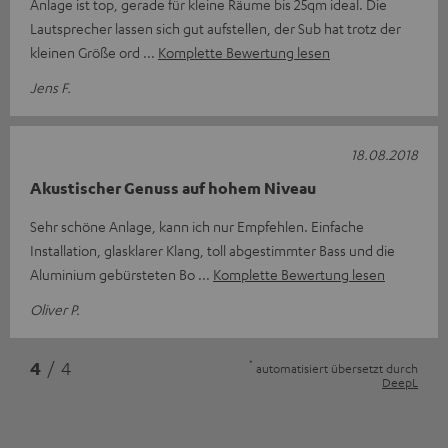
Anlage ist top, gerade für kleine Räume bis 25qm ideal. Die
Lautsprecher lassen sich gut aufstellen, der Sub hat trotz der
kleinen Größe ord
Komplette Bewertung lesen
Jens F.
18.08.2018
Akustischer Genuss auf hohem Niveau
Sehr schöne Anlage, kann ich nur Empfehlen. Einfache
Installation, glasklarer Klang, toll abgestimmter Bass und die
Aluminium gebürsteten Bo
Komplette Bewertung lesen
Oliver P.
*
4
/ 4
automatisiert übersetzt durch
DeepL