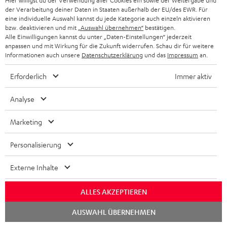
l
Hier willigst du der Verwendung aller Cookies ein sowie der Weitergabe und
ANME
der Verarbeitung deiner Daten in Staaten außerhalb der EU/des EWR. Für
WIDGET
e
eine individuelle Auswahl kannst du jede Kategorie auch einzeln aktivieren
bzw. deaktivieren und mit
„Auswahl übernehmen“
bestätigen.
t
Alle Einwilligungen kannst du unter „Daten-Einstellungen“ jederzeit
t
anpassen und mit Wirkung für die Zukunft widerrufen. Schau dir für weitere
Informationen auch unsere
Datenschutzerklärung
und das
Impressum
an.
e
r
Erforderlich
Immer aktiv
a
Analyse
n
Kategorien
m
Marketing
HEIMKINO
e
Unternehmen
Personalisierung
l
HEIMKINO-KOMPLETTANLAGEN
SUPPORT
d
Externe Inhalte
Teufel Onlineshops
SOUNDBAR
u
KARRIERE
ALLES AKZEPTIEREN
DEUTSCHLAND
n
HIFI-LAUTSPRECHER
PRESSE & MARKETING
Chat
AUSWAHL ÜBERNEHMEN
g
starten
ÖSTERREICH
SMART HOME