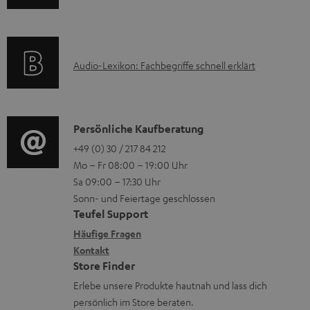
l
m
Q
e
a
s
k
t
A
Audio-Lexikon: Fachbegriffe schnell erklärt
t
i
u
r
o
d
o
n
i
K
Persönliche Kaufberatung
g
e
o
o
+49 (0) 30 / 217 84 212
e
n
Mo – Fr 08:00 – 19:00 Uhr
-
n
r
z
Sa 09:00 – 17:30 Uhr
L
t
ä
u
Sonn- und Feiertage geschlossen
e
a
t
Teufel Support
r
x
k
e
Häufige Fragen
G
i
Kontakt
t
R
a
Store Finder
k
d
ü
r
Erlebe unsere Produkte hautnah und lass dich
o
a
c
a
persönlich im Store beraten.