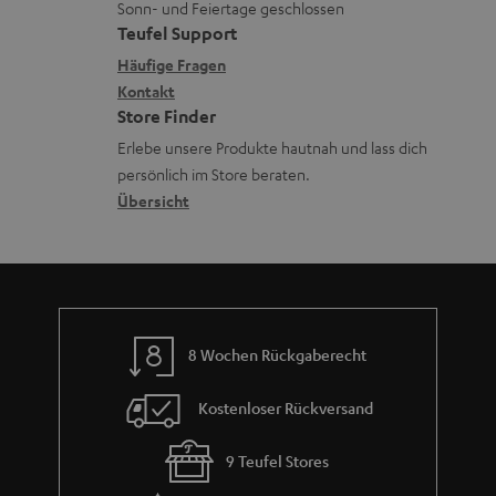
ä
u
Sonn- und Feiertage geschlossen
e
a
t
Teufel Support
r
x
k
e
Häufige Fragen
G
i
Kontakt
t
R
a
Store Finder
k
d
ü
r
Erlebe unsere Produkte hautnah und lass dich
o
a
c
a
persönlich im Store beraten.
n
t
k
Übersicht
n
e
n
t
n
a
i
h
e
m
8 Wochen Rückgaberecht
e
Kostenloser Rückversand
9 Teufel Stores