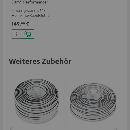
50m² "Performance"
C4545S
Leistungsstarkes 5.1-
Heimkino-Kabel-Set für
Räume bis 50 m²
149,
€
99
Weiteres Zubehör