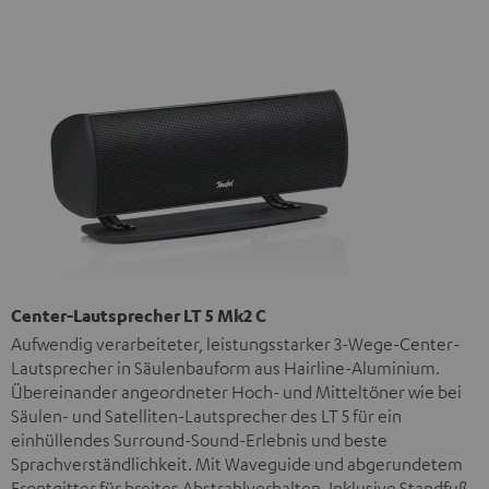
Center-Lautsprecher LT 5 Mk2 C
Aufwendig verarbeiteter, leistungsstarker 3-Wege-Center-
Lautsprecher in Säulenbauform aus Hairline-Aluminium.
Übereinander angeordneter Hoch- und Mitteltöner wie bei
Säulen- und Satelliten-Lautsprecher des LT 5 für ein
einhüllendes Surround-Sound-Erlebnis und beste
Sprachverständlichkeit. Mit Waveguide und abgerundetem
Frontgitter für breites Abstrahlverhalten. Inklusive Standfuß