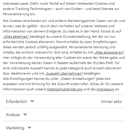
Interessen passt. Dafür nutzt Teufel auf diesen Webseiten Cookies und
l
andere Tracking-Technologien – auch von Dritten - und setzt Dienste zur
HEIMKINO-KOMPLETTANLAGEN
SUPPORT
Personalisierung ein.
d
Teufel Onlineshops
Mit Cookies verarbeiten wir und andere Marketingpartner Daten von dir und
SOUNDBAR
u
KARRIERE
lernen, was dir gefällt - durch dein Verhalten auf unserer Website und
DEUTSCHLAND
Informationen von deinem Endgerät. Du hast es in der Hand: Klickst du auf
n
HIFI-LAUTSPRECHER
„Alles ablehnen“
bestätigst du unsere Grundeinstellung, bei der wir nur
PRESSE & MARKETING
g
erforderliche Cookies aktivieren. Damit erhältst du zwar Empfehlungen,
ÖSTERREICH
diese werden jedoch zufällig ausgewählt. Personalisierte Werbung und
SMART HOME
GESCHÄFTSKUNDEN
Inhalte, die wirklich relevant für dich sind, erhältst du mit
„Alles akzeptieren“
.
Hier willigst du der Verwendung aller Cookies ein sowie der Weitergabe und
SCHWEIZ
BLUETOOTH-LAUTSPRECHER
der Verarbeitung deiner Daten in Staaten außerhalb der EU/des EWR. Für
PARTNERPROGRAMM
eine individuelle Auswahl kannst du jede Kategorie auch einzeln aktivieren
bzw. deaktivieren und mit
„Auswahl übernehmen“
bestätigen.
KOPFHÖRER
NIEDERLANDE
BLOG
Alle Einwilligungen kannst du unter „Daten-Einstellungen“ jederzeit
anpassen und mit Wirkung für die Zukunft widerrufen. Schau dir für weitere
BLUETOOTH-KOPFHÖRER
Informationen auch unsere
Datenschutzerklärung
und das
Impressum
an.
NEWSLETTER
BELGIEN
STEREOANLAGEN
Erforderlich
Immer aktiv
STORES
FRANKREICH
LAUTSPRECHER
Analyse
DEINE VORTEILE BEI TEUFEL
POLEN
ULTIMA-SERIE
Marketing
TEUFEL STORY