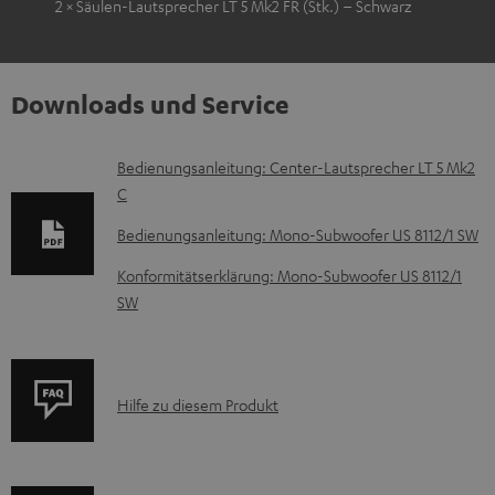
2 × Säulen-Lautsprecher LT 5 Mk2 FR (Stk.) – Schwarz
Downloads und Service
D
Bedienungsanleitung: Center-Lautsprecher LT 5 Mk2
C
o
k
Bedienungsanleitung: Mono-Subwoofer US 8112/1 SW
u
Konformitätserklärung: Mono-Subwoofer US 8112/1
m
SW
e
n
t
P
Hilfe zu diesem Produkt
e
r
z
o