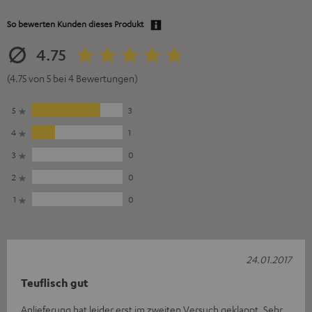
So bewerten Kunden dieses Produkt
4.75
(4.75 von 5 bei 4 Bewertungen)
5
3
4
1
3
0
2
0
1
0
24.01.2017
Teuflisch gut
Anlieferung hat leider erst im zweiten Versuch geklappt. Sehr