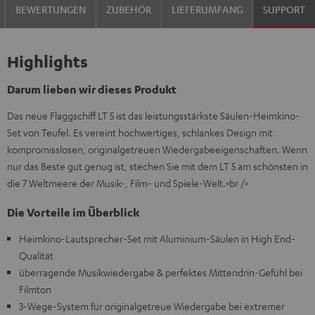
BEWERTUNGEN
ZUBEHÖR
LIEFERUMFANG
SUPPORT
Highlights
Darum lieben wir dieses Produkt
Das neue Flaggschiff LT 5 ist das leistungsstärkste Säulen-Heimkino-
Set von Teufel. Es vereint hochwertiges, schlankes Design mit
kompromisslosen, originalgetreuen Wiedergabeeigenschaften. Wenn
nur das Beste gut genug ist, stechen Sie mit dem LT 5 am schönsten in
die 7 Weltmeere der Musik-, Film- und Spiele-Welt.<br />
Die Vorteile im Überblick
Heimkino-Lautsprecher-Set mit Aluminium-Säulen in High End-
Qualität
überragende Musikwiedergabe & perfektes Mittendrin-Gefühl bei
Filmton
3-Wege-System für originalgetreue Wiedergabe bei extremer