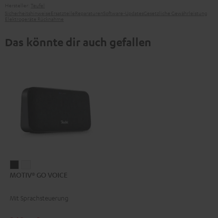
Hersteller:
Teufel
Sicherheitshinweise
Ersatzteile
Reparaturen
Software-Updates
Gesetzliche Gewährleistung
Elektrogeräte Rücknahme
Das könnte dir auch gefallen
MOTIV®
MOTIV®
MOTIV® GO VOICE
GO
GO
VOICE
VOICE
Mit Sprachsteuerung
Night
Silver
Black
White