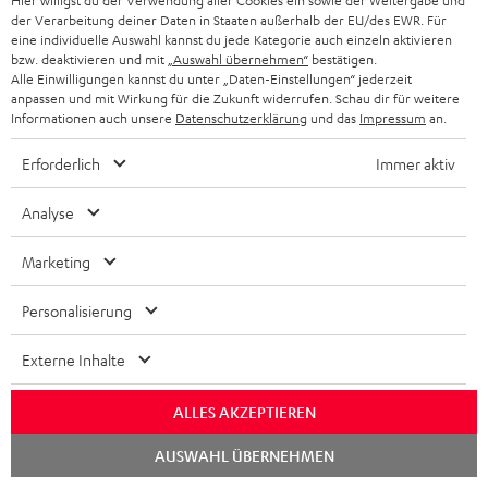
Hier willigst du der Verwendung aller Cookies ein sowie der Weitergabe und
Mehr...
der Verarbeitung deiner Daten in Staaten außerhalb der EU/des EWR. Für
eine individuelle Auswahl kannst du jede Kategorie auch einzeln aktivieren
bzw. deaktivieren und mit
„Auswahl übernehmen“
bestätigen.
Alle Einwilligungen kannst du unter „Daten-Einstellungen“ jederzeit
anpassen und mit Wirkung für die Zukunft widerrufen. Schau dir für weitere
Informationen auch unsere
Datenschutzerklärung
und das
Impressum
an.
Erforderlich
Immer aktiv
„… sieht edel aus und kann laut.“
Analyse
www.modernhifi.de
20.10.2020
Marketing
Mehr...
Personalisierung
Externe Inhalte
ALLES AKZEPTIEREN
Chat
„… hat einen wirklich erstaunlich satten und vollen Klang
AUSWAHL ÜBERNEHMEN
starten
…“