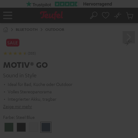
ZUM
NHALT
RINGEN
No
Abs
Startseite
Suche
Artike
im
BLUETOOTH
OUTDOOR
Waren
SALE
(333)
MOTIV® GO
Sound in Style
Ideal für Bad, Küche oder Outdoor
Volles Stereopanorama
Integrierter Akku, tragbar
Zeige mir mehr
Farbe:
Steel Blue
Ivy
Night
Silver
Steel
Green
Black
White
Blue