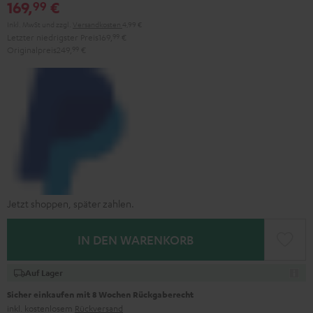
169,
€
99
Inkl. MwSt
und zzgl.
Versandkosten
4,99 €
Letzter niedrigster Preis
169,
99
€
Originalpreis
249,
99
€
Jetzt shoppen, später zahlen.
IN DEN WARENKORB
Auf Lager
Sicher einkaufen mit 8 Wochen Rückgaberecht
inkl. kostenlosem
Rückversand