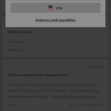
Torsten Z.
USA
Anderes Land auswählen
06.05.2026
Toller Sound!
Ein Genuss!
Wilfried Q.
20.03.2026
Schöner Bluetooth-Lautsprecher
Hervorragende Verarbeitung mit hochwertigen Materialien,
einfache Verbindung mit Ihren Geräten, intuitive Bedienung,
bemerkenswerte Klangqua
Komplette Bewertung lesen
Alain L.
(automatisch übersetzt *)