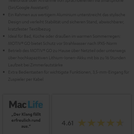
Telefonate oder Annahme von Sprachbefehlen via Smartphone
(Siri/Google Assistant)
Ein Rahmen aus wertigem Aluminium unterstreicht das stylische
Design und verleiht Stabilität und sicheren Stand, abwischbarer,
kratzfester Textilbezug
Ideal für Bad, Küche oder draußen im warmen Sommerregen:
MOTIV® GO bietet Schutz vor Strahlwasser nach IPX5-Norm
Betrieb des MOTIV® GO zu Hause über Netzteil oder unterwegs
über hochkapazitiven Lithium-Ionen-Akku mit bis zu 16 Stunden
Laufzeit bei Zimmerlautstärke
Extra Bedientasten für wichtigste Funktionen, 3,5-mm-Eingang für
Zuspieler per Kabel
„Der Klang fällt
erfreulich rund
4.61
aus.“