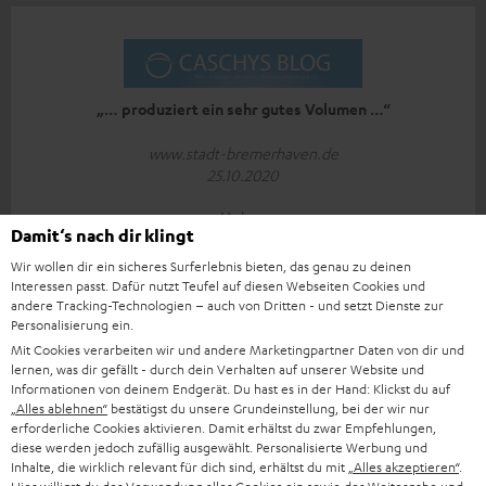
„… produziert ein sehr gutes Volumen …“
www.stadt-bremerhaven.de
25.10.2020
Mehr...
Damit‘s nach dir klingt
Wir wollen dir ein sicheres Surferlebnis bieten, das genau zu deinen
Interessen passt. Dafür nutzt Teufel auf diesen Webseiten Cookies und
andere Tracking-Technologien – auch von Dritten - und setzt Dienste zur
Personalisierung ein.
Mit Cookies verarbeiten wir und andere Marketingpartner Daten von dir und
lernen, was dir gefällt - durch dein Verhalten auf unserer Website und
„Der Klang ist einfach großartig…“
Informationen von deinem Endgerät. Du hast es in der Hand: Klickst du auf
„Alles ablehnen“
bestätigst du unsere Grundeinstellung, bei der wir nur
www.appgefahren.de
erforderliche Cookies aktivieren. Damit erhältst du zwar Empfehlungen,
21.10.2020
diese werden jedoch zufällig ausgewählt. Personalisierte Werbung und
Inhalte, die wirklich relevant für dich sind, erhältst du mit
„Alles akzeptieren“
.