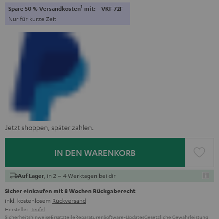
1
Spare 50 % Versandkosten
mit:
VKF-72F
Nur für kurze Zeit
Jetzt shoppen, später zahlen.
IN DEN WARENKORB
, in 2 – 4 Werktagen bei dir
Auf Lager
Sicher einkaufen mit 8 Wochen Rückgaberecht
inkl. kostenlosem
Rückversand
Hersteller:
Teufel
Sicherheitshinweise
Ersatzteile
Reparaturen
Software-Updates
Gesetzliche Gewährleistung