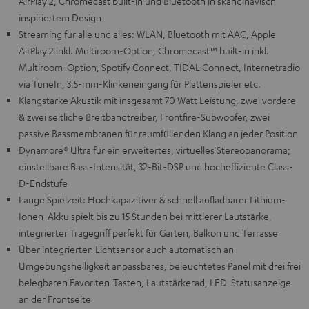
AirPlay 2, Chromecast built-in und Bluetooth in skandinavisch
inspiriertem Design
Streaming für alle und alles: WLAN, Bluetooth mit AAC, Apple
AirPlay 2 inkl. Multiroom-Option, Chromecast™ built-in inkl.
Multiroom-Option, Spotify Connect, TIDAL Connect, Internetradio
via TuneIn, 3.5-mm-Klinkeneingang für Plattenspieler etc.
Klangstarke Akustik mit insgesamt 70 Watt Leistung, zwei vordere
& zwei seitliche Breitbandtreiber, Frontfire-Subwoofer, zwei
passive Bassmembranen für raumfüllenden Klang an jeder Position
Dynamore® Ultra für ein erweitertes, virtuelles Stereopanorama;
einstellbare Bass-Intensität, 32-Bit-DSP und hocheffiziente Class-
D-Endstufe
Lange Spielzeit: Hochkapazitiver & schnell aufladbarer Lithium-
Ionen-Akku spielt bis zu 15 Stunden bei mittlerer Lautstärke,
integrierter Tragegriff perfekt für Garten, Balkon und Terrasse
Über integrierten Lichtsensor auch automatisch an
Umgebungshelligkeit anpassbares, beleuchtetes Panel mit drei frei
belegbaren Favoriten-Tasten, Lautstärkerad, LED-Statusanzeige
an der Frontseite