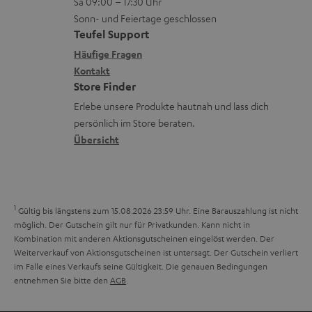
e
Sa 09:00 – 17:30 Uhr
L
t
ä
u
r
Sonn- und Feiertage geschlossen
e
a
t
Teufel Support
r
s
x
k
e
Häufige Fragen
G
a
i
Kontakt
t
R
a
n
Store Finder
k
d
ü
r
d
Erlebe unsere Produkte hautnah und lass dich
o
a
c
a
persönlich im Store beraten.
n
t
k
Übersicht
n
e
n
t
n
a
i
h
e
1
Gültig bis längstens zum 15.08.2026 23:59 Uhr.
Eine Barauszahlung ist nicht
m
möglich. Der Gutschein gilt nur für Privatkunden. Kann nicht in
Kombination mit anderen Aktionsgutscheinen eingelöst werden. Der
e
Weiterverkauf von Aktionsgutscheinen ist untersagt. Der Gutschein verliert
im Falle eines Verkaufs seine Gültigkeit. Die genauen Bedingungen
entnehmen Sie bitte den
AGB
.