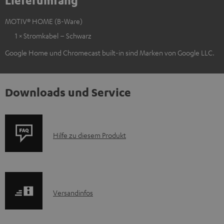
Lieferumfang
MOTIV® HOME (B-Ware)
1 × Stromkabel – Schwarz
Google Home und Chromecast built-in sind Marken von Google LLC.
Downloads und Service
P
Hilfe zu diesem Produkt
r
o
d
I
Versandinfos
u
n
k
f