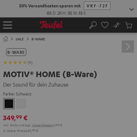
ZUM
NHALT
RINGEN
No
Abs
Startseite
Suche
Artike
im
SALE
B-WARE
Waren
B-WARE
(11)
MOTIV® HOME (B-Ware)
Der Sound für dein Zuhause
Farbe:
Schwarz
Schwarz
Weiß
349,
€
99
Inkl. MwSt
und zzgl.
Versandkosten
4,99 €
A-Ware-Preis
549,
99
€