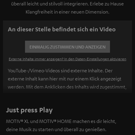
überall leicht und stilvoll integrieren. Erlebe zu Hause
Klangfreiheit in einer neuen Dimension.
An dieser Stelle befindet sich ein Video
EINMALIG ZUSTIMMEN UND ANZEIGEN
Externe Inhalte immer anzeigen? In den Daten‑Einstellungen aktivieren
YouTube-/Vimeo-Videos sind externe Inhalte. Der
externe Inhalt kann hier mit nur einem Klick angezeigt
werden. Mit dem Anklicken des Inhalts wird zugestimmt,
dass externe Inhalte angezeigt werden. Dabei können
personenbezogene Daten an Drittplattformen
Just press Play
übermittelt werden.
Weitere Informationen sind in der
Datenschutzerklärung unter I zu finden
.
MOTIV® XL und MOTIV® HOME machen es dir leicht,
deine Musik zu starten und überall zu genießen.