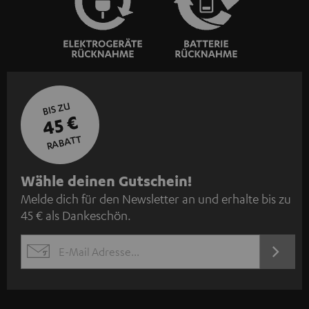
BIS ZU
45 €
RABATT
N
Wähle deinen Gutschein!
Melde dich für den Newsletter an und erhalte bis zu
e
45 € als Dankeschön.
w
s
JETZT
EMAIL
l
ANME
WIDGET
e
t