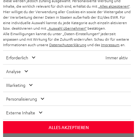
diese werden jedoch zufällig ausgewählt. Personalisierte Werbung und
KOPFHÖRER
Inhalte, die wirklich relevant für dich sind, erhältst du mit
„Alles akzeptieren“
.
NIEDERLANDE
BLOG
Hier willigst du der Verwendung aller Cookies ein sowie der Weitergabe und
der Verarbeitung deiner Daten in Staaten außerhalb der EU/des EWR. Für
BLUETOOTH-KOPFHÖRER
NEWSLETTER
eine individuelle Auswahl kannst du jede Kategorie auch einzeln aktivieren
BELGIEN
bzw. deaktivieren und mit
„Auswahl übernehmen“
bestätigen.
STEREOANLAGEN
Alle Einwilligungen kannst du unter „Daten-Einstellungen“ jederzeit
STORES
anpassen und mit Wirkung für die Zukunft widerrufen. Schau dir für weitere
FRANKREICH
LAUTSPRECHER
Informationen auch unsere
Datenschutzerklärung
und das
Impressum
an.
DEINE VORTEILE BEI TEUFEL
Erforderlich
Immer aktiv
POLEN
ULTIMA-SERIE
TEUFEL STORY
Analyse
IN-EAR-KOPFHÖRER
SPANIEN
UNSER MANAGEMENT
Marketing
FANSHOP
NACHHALTIGKEIT
ITALIEN
NEUHEITEN
Personalisierung
Technische Änderungen, Tippfehler und Irrtum vorbehalten. Das auf unseren
UNSERE WERTE
Fotos abgebildete Zubehör ist nicht im Lieferumfang enthalten. Etwaige
USA
Entsorgungsgebühren für Batterien sind im Preis inbegriffen.
Externe Inhalte
BILDUNGSRABATT
©2026 Lautsprecher Teufel GmbH - All rights reserved.
WEITERE LÄNDER
ALLES AKZEPTIEREN
GESCHENKGUTSCHEIN