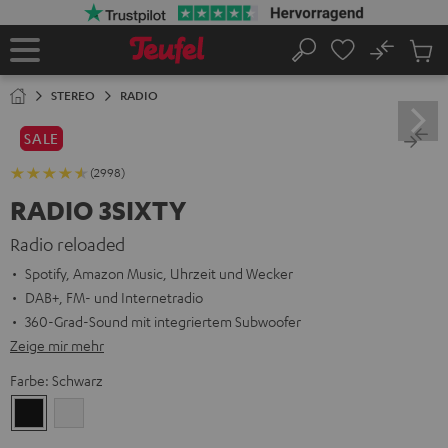
ZUM
NHALT
RINGEN
No
Abs
Startseite
Suche
Artike
im
STEREO
RADIO
Waren
SALE
(2998)
RADIO 3SIXTY
Radio reloaded
Spotify, Amazon Music, Uhrzeit und Wecker
DAB+, FM- und Internetradio
360-Grad-Sound mit integriertem Subwoofer
Zeige mir mehr
Farbe:
Schwarz
Schwarz
Weiß