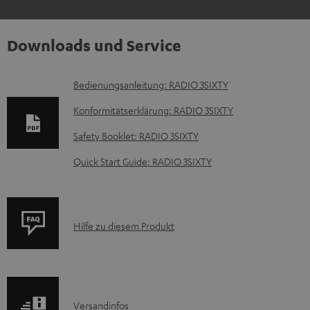
Downloads und Service
D
Bedienungsanleitung: RADIO 3SIXTY
o
Konformitätserklärung: RADIO 3SIXTY
k
Safety Booklet: RADIO 3SIXTY
u
Quick Start Guide: RADIO 3SIXTY
m
e
n
P
Hilfe zu diesem Produkt
t
r
e
o
z
d
u
I
Versandinfos