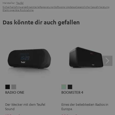
Hersteller:
Teufel
Sicherheitshinweise
Ersatzteile
Reparaturen
Software-Updates
Gesetzliche Gewährleistung
Elektrogeräte Rücknahme
Das könnte dir auch gefallen
RADIO
RADIO
BOOMSTER
BOOMSTER
RADIO ONE
BOOMSTER 4
ONE
ONE
4
4
Black
Light
Mint
Night
Der Wecker mit dem Teufel
Eines der beliebtesten Radios in
Gray
Green
Black
Sound
Europa.