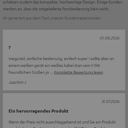
schätzen zudem das kompakte, hochwertige Design. Einige Kunden
merken an, dass die mitgelieferte Fernbedienung klein wirkt.
AI-generiert aus dem Text unserer Kundenrezensionen
01.08.2026
?
mega teil, einfache bedienung, einfach super ! sollte aber an
einem weißen gerät ein weißes kabel dran sein !! Mit
freundlichen Grüßen jo
Komplette Bewertung lesen
Joachim J.
31.07.2026
Ein hervorragendes Produkt
Wenn der Preis nicht ausschlaggebend ist und Sie ein Produkt