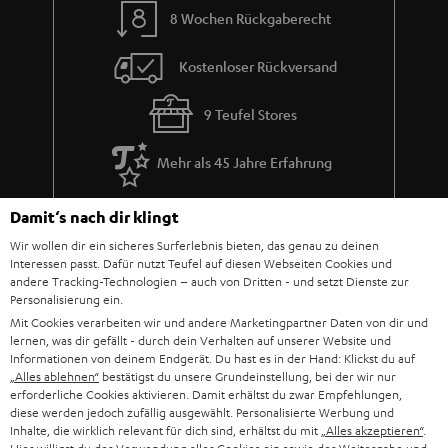
8 Wochen Rückgaberecht
Kostenloser Rückversand
9 Teufel Stores
Mehr als 45 Jahre Erfahrung
Damit‘s nach dir klingt
Wir wollen dir ein sicheres Surferlebnis bieten, das genau zu deinen
Interessen passt. Dafür nutzt Teufel auf diesen Webseiten Cookies und
andere Tracking-Technologien – auch von Dritten - und setzt Dienste zur
Personalisierung ein.
Mit Cookies verarbeiten wir und andere Marketingpartner Daten von dir und
lernen, was dir gefällt - durch dein Verhalten auf unserer Website und
Informationen von deinem Endgerät. Du hast es in der Hand: Klickst du auf
„Alles ablehnen“
bestätigst du unsere Grundeinstellung, bei der wir nur
erforderliche Cookies aktivieren. Damit erhältst du zwar Empfehlungen,
diese werden jedoch zufällig ausgewählt. Personalisierte Werbung und
Inhalte, die wirklich relevant für dich sind, erhältst du mit
„Alles akzeptieren“
.
Teufel Blog