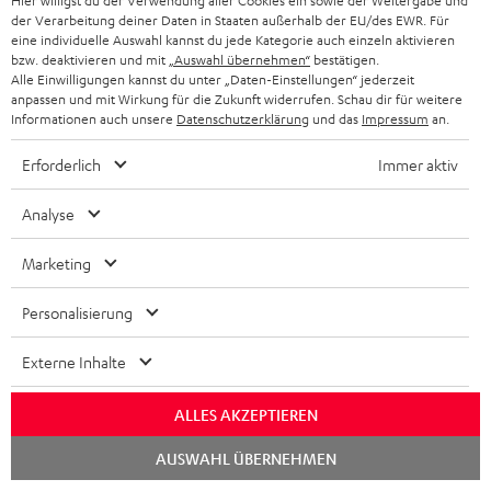
Hier willigst du der Verwendung aller Cookies ein sowie der Weitergabe und
Audio-Technologien, HiFi-Trends, Tipps & Tricks
der Verarbeitung deiner Daten in Staaten außerhalb der EU/des EWR. Für
eine individuelle Auswahl kannst du jede Kategorie auch einzeln aktivieren
bzw. deaktivieren und mit
„Auswahl übernehmen“
bestätigen.
Teufel Support
Alle Einwilligungen kannst du unter „Daten-Einstellungen“ jederzeit
Häufige Fragen
anpassen und mit Wirkung für die Zukunft widerrufen. Schau dir für weitere
Informationen auch unsere
Datenschutzerklärung
und das
Impressum
an.
Kontakt
Rückgabe / Rücktritt
Erforderlich
Immer aktiv
Sendungsverfolgung
Analyse
Store Finder
Marketing
Erlebe unsere Produkte hautnah und lass dich persönlich
im Store beraten.
Personalisierung
Externe Inhalte
ALLES AKZEPTIEREN
Chat
AUSWAHL ÜBERNEHMEN
starten