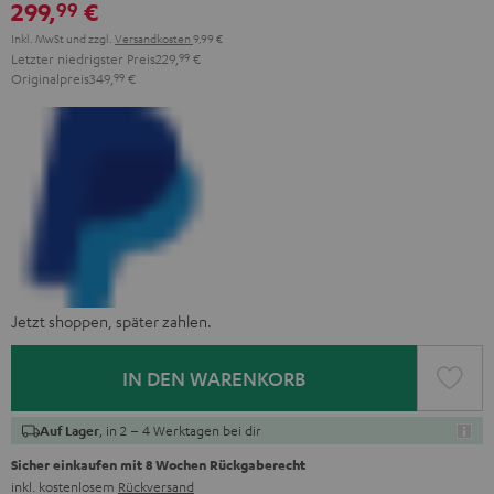
299,
€
99
Inkl. MwSt
und zzgl.
Versandkosten
9,99 €
Letzter niedrigster Preis
229,
99
€
Originalpreis
349,
99
€
Jetzt shoppen, später zahlen.
IN DEN WARENKORB
, in 2 – 4 Werktagen bei dir
Auf Lager
Sicher einkaufen mit 8 Wochen Rückgaberecht
inkl. kostenlosem
Rückversand