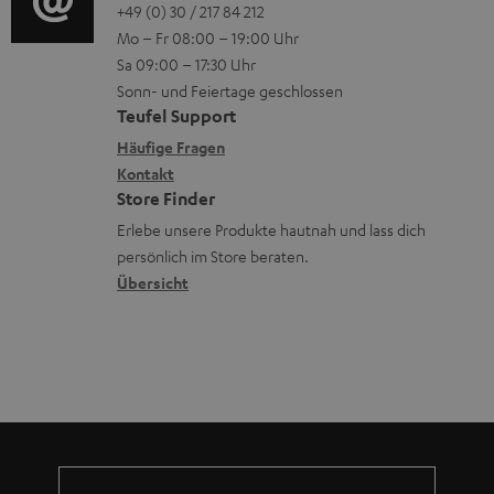
o
o
+49 (0) 30 / 217 84 212
e
n
V
Mo – Fr 08:00 – 19:00 Uhr
-
n
r
z
e
Sa 09:00 – 17:30 Uhr
L
t
ä
u
r
Sonn- und Feiertage geschlossen
e
a
t
Teufel Support
r
s
x
k
e
Häufige Fragen
G
a
i
Kontakt
t
R
a
n
Store Finder
k
d
ü
r
d
Erlebe unsere Produkte hautnah und lass dich
o
a
c
a
persönlich im Store beraten.
n
t
k
Übersicht
n
e
n
t
n
a
i
h
e
m
e