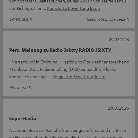
von höchster Qualität suchen, ist das 3SIXTY von Teufel genau
das Richtige. Her
Komplette Bewertung lesen
Emanuele P.
(automatisch übersetzt *)
29.07.2026
Pers. Meinung zu Radio 3sixty RADIO 3SIXTY
- Versand voll in Ordnung - Haptik und Optik sehr ansprechend
- Funktionalität, Radioempfang (DAB) einbandfrei - leider
konnte ich noch gar
Komplette Bewertung lesen
Hermann S.
28.07.2026
Super Radio
Nachdem Bose die Radiofunktion eingestellt hat und nicht alle
im Haushalt lebenden Personen die Fkt. nur als Lautsprecher