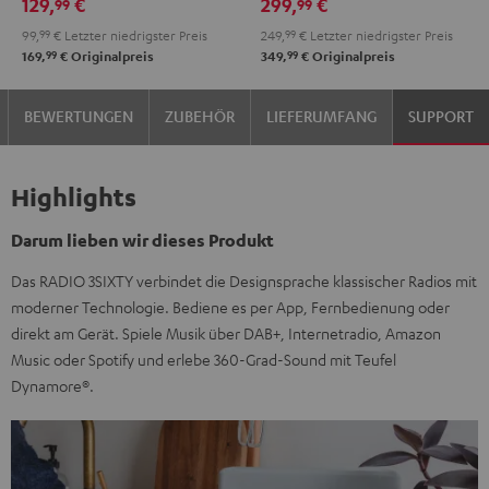
129,
€
299,
€
99
99
99,
99
€
Letzter niedrigster Preis
249,
99
€
Letzter niedrigster Preis
99
99
169,
€
Originalpreis
349,
€
Originalpreis
BEWERTUNGEN
ZUBEHÖR
LIEFERUMFANG
SUPPORT
Highlights
Darum lieben wir dieses Produkt
Das RADIO 3SIXTY verbindet die Designsprache klassischer Radios mit
moderner Technologie. Bediene es per App, Fernbedienung oder
direkt am Gerät. Spiele Musik über DAB+, Internetradio, Amazon
Music oder Spotify und erlebe 360-Grad-Sound mit Teufel
Dynamore®.