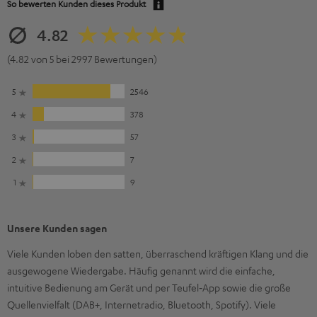
So bewerten Kunden dieses Produkt
4.82
(4.82 von 5 bei 2997 Bewertungen)
5
2546
4
378
3
57
2
7
1
9
Unsere Kunden sagen
Viele Kunden loben den satten, überraschend kräftigen Klang und die
ausgewogene Wiedergabe. Häufig genannt wird die einfache,
intuitive Bedienung am Gerät und per Teufel‑App sowie die große
Quellenvielfalt (DAB+, Internetradio, Bluetooth, Spotify). Viele