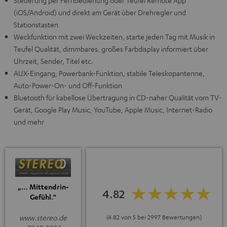
Steuerung per Fernbedienung oder Teufel Remote App
(iOS/Android) und direkt am Gerät über Drehregler und
Stationstasten
Weckfunktion mit zwei Weckzeiten, starte jeden Tag mit Musik in
Teufel Qualität, dimmbares, großes Farbdisplay informiert über
Uhrzeit, Sender, Titel etc.
AUX-Eingang, Powerbank-Funktion, stabile Teleskopantenne,
Auto-Power-On- und Off-Funktion
Bluetooth für kabellose Übertragung in CD-naher Qualität vom TV-
Gerät, Google Play Music, YouTube, Apple Music, Internet-Radio
und mehr
„… Mittendrin-
4.82
Gefühl.“
(4.82 von 5 bei 2997 Bewertungen)
www.stereo.de