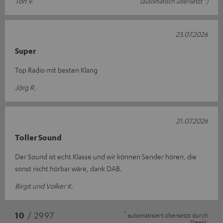
Ton V.
(automatisch übersetzt *)
23.07.2026
Super
Top Radio mit besten Klang
Jörg R.
21.07.2026
Toller Sound
Der Sound ist echt Klasse und wir können Sender hören, die
sonst nicht hörbar wäre, dank DAB.
Birgit und Volker K.
*
10
/ 2997
automatisiert übersetzt durch
DeepL