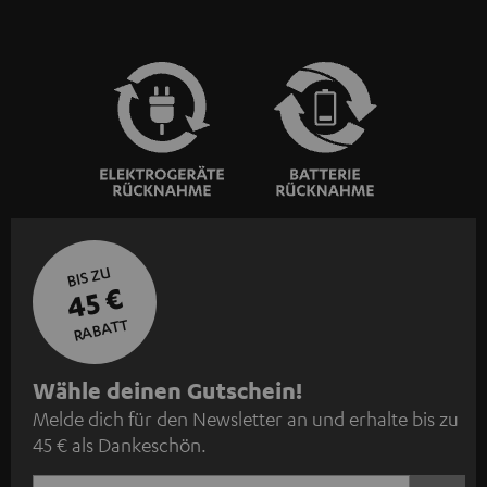
BIS ZU
45 €
RABATT
N
Wähle deinen Gutschein!
Melde dich für den Newsletter an und erhalte bis zu
e
45 € als Dankeschön.
w