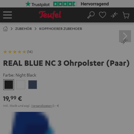
ZUM
NHALT
RINGEN
No
Abs
Startseite
Suche
Artike
im
ZUBEHÖR
KOPFHOERER ZUBEHOER
Waren
(14)
REAL BLUE NC 3 Ohrpolster (Paar)
Farbe:
Night Black
Night
Pearl
Steel
Black
White
Blue
19,
€
99
Inkl. MwSt
und zzgl.
Versandkosten
0,‐ €