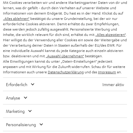
g
Mit Cookies verarbeiten wir und andere Marketingpartner Daten von dir und
ÖSTERREICH
SMART HOME
lernen, was dir gefällt - durch dein Verhalten auf unserer Website und
GESCHÄFTSKUNDEN
Informationen von deinem Endgerät. Du hast es in der Hand: Klickst du auf
„Alles ablehnen“
bestätigst du unsere Grundeinstellung, bei der wir nur
SCHWEIZ
BLUETOOTH-LAUTSPRECHER
PARTNERPROGRAMM
erforderliche Cookies aktivieren. Damit erhältst du zwar Empfehlungen,
diese werden jedoch zufällig ausgewählt. Personalisierte Werbung und
KOPFHÖRER
Inhalte, die wirklich relevant für dich sind, erhältst du mit
„Alles akzeptieren“
.
NIEDERLANDE
BLOG
Hier willigst du der Verwendung aller Cookies ein sowie der Weitergabe und
der Verarbeitung deiner Daten in Staaten außerhalb der EU/des EWR. Für
BLUETOOTH-KOPFHÖRER
NEWSLETTER
eine individuelle Auswahl kannst du jede Kategorie auch einzeln aktivieren
BELGIEN
bzw. deaktivieren und mit
„Auswahl übernehmen“
bestätigen.
STEREOANLAGEN
Alle Einwilligungen kannst du unter „Daten-Einstellungen“ jederzeit
STORES
anpassen und mit Wirkung für die Zukunft widerrufen. Schau dir für weitere
FRANKREICH
LAUTSPRECHER
Informationen auch unsere
Datenschutzerklärung
und das
Impressum
an.
DEINE VORTEILE BEI TEUFEL
Erforderlich
Immer aktiv
POLEN
ULTIMA-SERIE
TEUFEL STORY
Analyse
IN-EAR-KOPFHÖRER
SPANIEN
UNSER MANAGEMENT
Marketing
FANSHOP
NACHHALTIGKEIT
ITALIEN
NEUHEITEN
Personalisierung
Technische Änderungen, Tippfehler und Irrtum vorbehalten. Das auf unseren
UNSERE WERTE
Fotos abgebildete Zubehör ist nicht im Lieferumfang enthalten. Etwaige