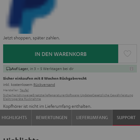
Jetzt shoppen, später zahlen.
IN DEN WARENKORB
, in 3 – 5 Werktagen bei dir
Auf Lager
Sicher einkaufen mit 8 Wochen Rückgaberecht
inkl. kostenlosem
Rückversand
Hersteller:
Teufel
Sicherheitshinweise
Ersatzteile
Reparaturen
Software-Updates
Gesetzliche Gewährleistung
Elektrogeräte Rücknahme
Kopfhörer ist nicht im Lieferumfang enthalten.
HIGHLIGHTS
BEWERTUNGEN
LIEFERUMFANG
SUPPORT