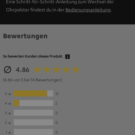
Eine Schritt-für-Schritt-Anleitung zum Wechsel der
Ohrpolster findest du in der
Bedienungsanleitung
.
Bewertungen
So bewerten Kunden dieses Produkt
4.86
(4.86 von 5 bei 14 Bewertungen)
5
12
4
2
3
0
2
0
1
0