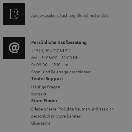
e
a
n
k
r
t
e
A
Audio-Lexikon: Fachbegriffe schnell erklärt
t
l
i
n
u
r
a
o
z
d
o
d
n
u
i
K
Persönliche Kaufberatung
g
e
e
m
o
o
+49 (0) 30 / 217 84 212
e
n
n
V
Mo – Fr 08:00 – 19:00 Uhr
-
n
r
z
e
Sa 09:00 – 17:30 Uhr
L
t
ä
u
r
Sonn- und Feiertage geschlossen
e
a
t
Teufel Support
r
s
x
k
e
Häufige Fragen
G
a
i
Kontakt
t
R
a
n
Store Finder
k
d
ü
r
d
Erlebe unsere Produkte hautnah und lass dich
o
a
c
a
persönlich im Store beraten.
n
t
k
Übersicht
n
e
n