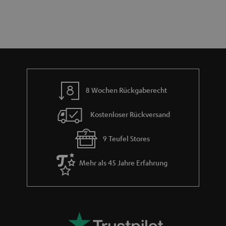
t
n
a
i
h
e
m
e
8 Wochen Rückgaberecht
Kostenloser Rückversand
9 Teufel Stores
Mehr als 45 Jahre Erfahrung