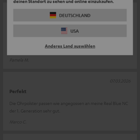
deinen Standort zu sehen und online einzukaufen.
08.03.2026
DEUTSCHLAND
Wieder volles noise cancelling!
USA
Die Originalohrpolster waren aufgrund des ständigen
Gebrauchs oberflächlich tendenziell zerfleddert. Das spricht
Anderes Land auswählen
nicht für eine schlechte Ha
Komplette Bewertung lesen
Pamela M.
07.03.2026
Perfekt
Die Ohrpolster passen wie angegossen an meine Real Blue NC
der 1. Generation sehr gut.
Marco C.