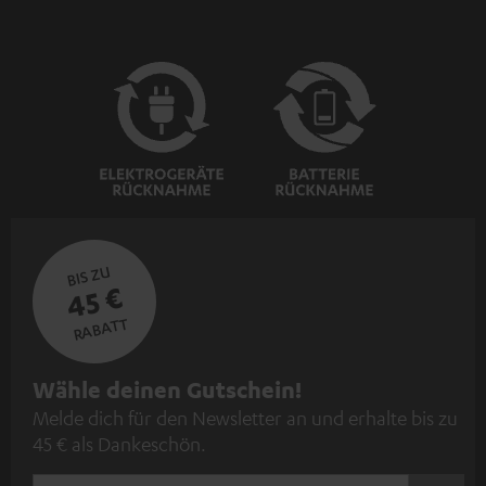
BIS ZU
45 €
RABATT
N
Wähle deinen Gutschein!
Melde dich für den Newsletter an und erhalte bis zu
e
45 € als Dankeschön.
w