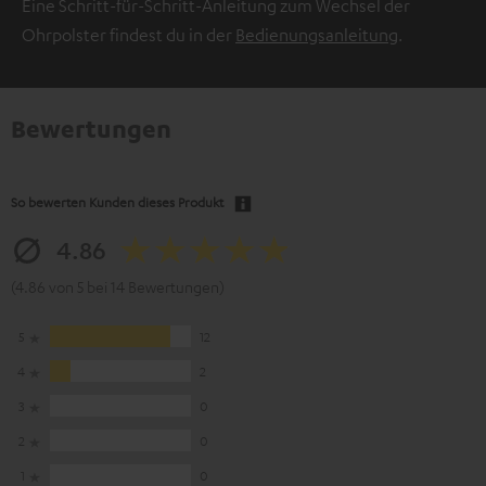
Eine Schritt-für-Schritt-Anleitung zum Wechsel der
Ohrpolster findest du in der
Bedienungsanleitung
.
Bewertungen
So bewerten Kunden dieses Produkt
4.86
(4.86 von 5 bei 14 Bewertungen)
5
12
4
2
3
0
2
0
1
0