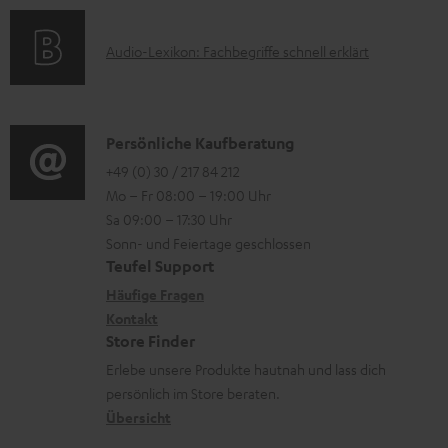
e
a
n
k
r
t
e
A
Audio-Lexikon: Fachbegriffe schnell erklärt
t
l
i
n
u
r
a
o
z
d
o
d
n
u
i
K
Persönliche Kaufberatung
g
e
e
m
o
o
+49 (0) 30 / 217 84 212
e
n
n
V
Mo – Fr 08:00 – 19:00 Uhr
-
n
r
z
e
Sa 09:00 – 17:30 Uhr
L
t
ä
u
r
Sonn- und Feiertage geschlossen
e
a
t
Teufel Support
r
s
x
k
e
Häufige Fragen
G
a
i
Kontakt
t
R
a
n
Store Finder
k
d
ü
r
d
Erlebe unsere Produkte hautnah und lass dich
o
a
c
a
persönlich im Store beraten.
n
t
k
Übersicht
n
e
n