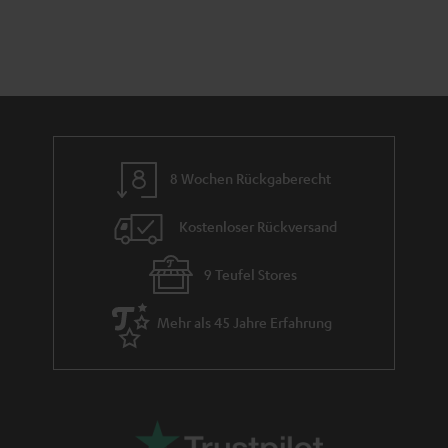
t
n
a
i
h
e
m
e
8 Wochen Rückgaberecht
Kostenloser Rückversand
9 Teufel Stores
Mehr als 45 Jahre Erfahrung