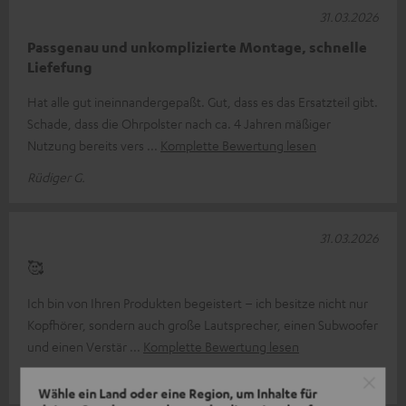
31.03.2026
Passgenau und unkomplizierte Montage, schnelle
Liefefung
Hat alle gut ineinnandergepaßt. Gut, dass es das Ersatzteil gibt.
Schade, dass die Ohrpolster nach ca. 4 Jahren mäßiger
Nutzung bereits vers
Komplette Bewertung lesen
Rüdiger G.
31.03.2026
🥰
Ich bin von Ihren Produkten begeistert – ich besitze nicht nur
Kopfhörer, sondern auch große Lautsprecher, einen Subwoofer
und einen Verstär
Komplette Bewertung lesen
Edwin R.
(automatisch übersetzt *)
Wähle ein Land oder eine Region, um Inhalte für