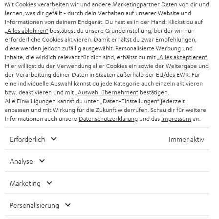
g
Mit Cookies verarbeiten wir und andere Marketingpartner Daten von dir und
ÖSTERREICH
SMART HOME
lernen, was dir gefällt - durch dein Verhalten auf unserer Website und
GESCHÄFTSKUNDEN
Informationen von deinem Endgerät. Du hast es in der Hand: Klickst du auf
„Alles ablehnen“
bestätigst du unsere Grundeinstellung, bei der wir nur
SCHWEIZ
BLUETOOTH-LAUTSPRECHER
PARTNERPROGRAMM
erforderliche Cookies aktivieren. Damit erhältst du zwar Empfehlungen,
diese werden jedoch zufällig ausgewählt. Personalisierte Werbung und
KOPFHÖRER
Inhalte, die wirklich relevant für dich sind, erhältst du mit
„Alles akzeptieren“
.
NIEDERLANDE
BLOG
Hier willigst du der Verwendung aller Cookies ein sowie der Weitergabe und
der Verarbeitung deiner Daten in Staaten außerhalb der EU/des EWR. Für
BLUETOOTH-KOPFHÖRER
NEWSLETTER
eine individuelle Auswahl kannst du jede Kategorie auch einzeln aktivieren
BELGIEN
bzw. deaktivieren und mit
„Auswahl übernehmen“
bestätigen.
STEREOANLAGEN
Alle Einwilligungen kannst du unter „Daten-Einstellungen“ jederzeit
STORES
anpassen und mit Wirkung für die Zukunft widerrufen. Schau dir für weitere
FRANKREICH
LAUTSPRECHER
Informationen auch unsere
Datenschutzerklärung
und das
Impressum
an.
DEINE VORTEILE BEI TEUFEL
Erforderlich
Immer aktiv
POLEN
ULTIMA-SERIE
TEUFEL STORY
Analyse
IN-EAR-KOPFHÖRER
SPANIEN
UNSER MANAGEMENT
Marketing
FANSHOP
NACHHALTIGKEIT
ITALIEN
NEUHEITEN
Personalisierung
Technische Änderungen, Tippfehler und Irrtum vorbehalten. Das auf unseren
UNSERE WERTE
Fotos abgebildete Zubehör ist nicht im Lieferumfang enthalten. Etwaige