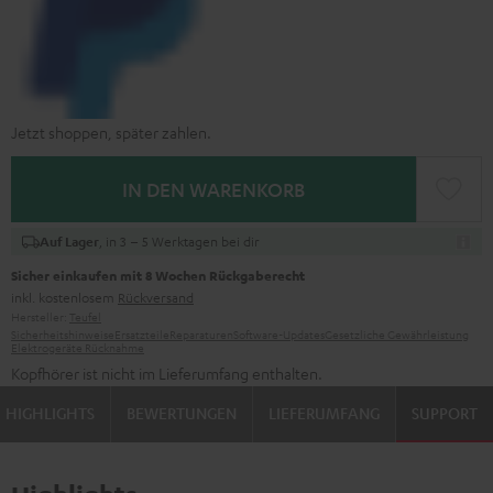
Jetzt shoppen, später zahlen.
IN DEN WARENKORB
, in 3 – 5 Werktagen bei dir
Auf Lager
Sicher einkaufen mit 8 Wochen Rückgaberecht
inkl. kostenlosem
Rückversand
Hersteller:
Teufel
Sicherheitshinweise
Ersatzteile
Reparaturen
Software-Updates
Gesetzliche Gewährleistung
Elektrogeräte Rücknahme
Kopfhörer ist nicht im Lieferumfang enthalten.
HIGHLIGHTS
BEWERTUNGEN
LIEFERUMFANG
SUPPORT