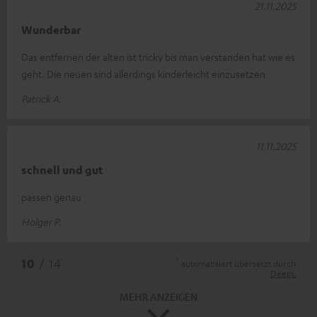
21.11.2025
Wunderbar
Das entfernen der alten ist tricky bis man verstanden hat wie es
geht. Die neuen sind allerdings kinderleicht einzusetzen
Patrick A.
11.11.2025
schnell und gut
passen genau
Holger P.
*
10
/ 14
automatisiert übersetzt durch
DeepL
MEHR ANZEIGEN