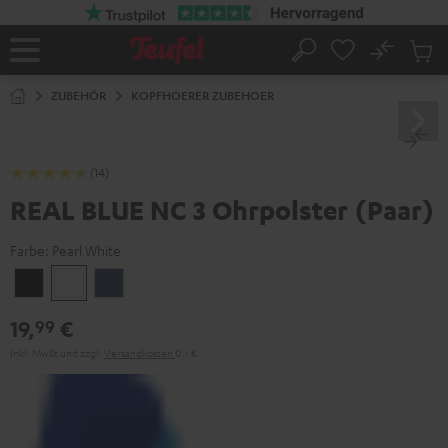
ZUM
NHALT
RINGEN
No
Abs
Startseite
Suche
Artike
im
ZUBEHÖR
KOPFHOERER ZUBEHOER
Waren
(14)
REAL BLUE NC 3 Ohrpolster (Paar)
Farbe:
Pearl White
Night
Pearl
Steel
Black
White
Blue
19,
€
99
Inkl. MwSt
und zzgl.
Versandkosten
0,‐ €