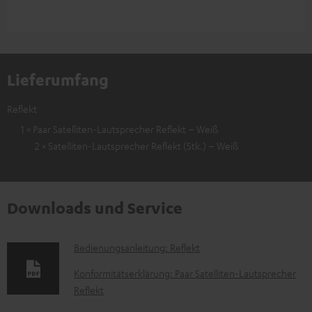
Lieferumfang
Reflekt
1 × Paar Satelliten-Lautsprecher Reflekt – Weiß
2 × Satelliten-Lautsprecher Reflekt (Stk.) – Weiß
Downloads und Service
D
Bedienungsanleitung: Reflekt
o
Konformitätserklärung: Paar Satelliten-Lautsprecher
k
Reflekt
u