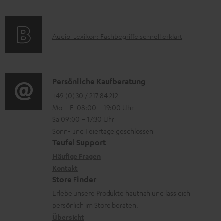
o
e
e
a
n
r
k
t
e
l
A
Audio-Lexikon: Fachbegriffe schnell erklärt
t
i
n
a
u
r
o
z
d
d
o
n
u
e
i
K
Persönliche Kaufberatung
g
e
m
n
o
o
+49 (0) 30 / 217 84 212
e
n
V
Mo – Fr 08:00 – 19:00 Uhr
-
n
r
z
e
Sa 09:00 – 17:30 Uhr
L
t
ä
u
r
Sonn- und Feiertage geschlossen
e
a
t
Teufel Support
r
s
x
k
e
Häufige Fragen
G
a
i
Kontakt
t
R
a
n
Store Finder
k
d
ü
r
d
Erlebe unsere Produkte hautnah und lass dich
o
a
c
a
persönlich im Store beraten.
n
t
k
Übersicht
n