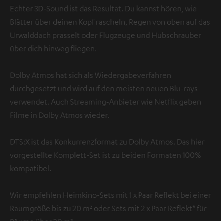
Echter 3D-Sound ist das Resultat. Du kannst hören, wie
Blätter über deinen Kopf rascheln, Regen von oben auf das
Urwalddach prasselt oder Flugzeuge und Hubschrauber
über dich hinweg fliegen.
Dolby Atmos hat sich als Wiedergabeverfahren
durchgesetzt und wird auf den meisten neuen Blu-rays
verwendet. Auch Streaming-Anbieter wie Netflix geben
Filme in Dolby Atmos wieder.
DTS:X ist das Konkurrenzformat zu Dolby Atmos. Das hier
vorgestellte Komplett-Set ist zu beiden Formaten 100%
kompatibel.
Wir empfehlen Heimkino-Sets mit 1 x Paar Reflekt bei einer
Raumgröße bis zu 20 m² oder Sets mit 2 x Paar Reflekt* für