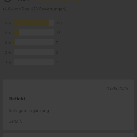
(4.84 von 5 bei 430 Bewertungen)
5
373
4
48
3
7
2
2
1
0
03.08.2026
Reflekt
Sehr gute Ergänzung
Jens T.