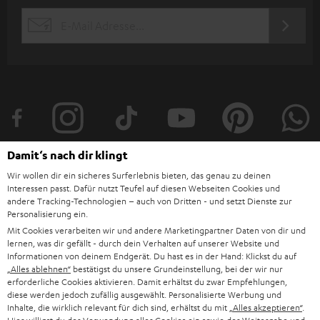
s
JETZT
EMAIL
l
ANME
WIDGET
e
t
t
e
r
Damit‘s nach dir klingt
a
Wir wollen dir ein sicheres Surferlebnis bieten, das genau zu deinen
n
Interessen passt. Dafür nutzt Teufel auf diesen Webseiten Cookies und
Kategorien
andere Tracking-Technologien – auch von Dritten - und setzt Dienste zur
m
Personalisierung ein.
HEIMKINO
e
Mit Cookies verarbeiten wir und andere Marketingpartner Daten von dir und
Unternehmen
lernen, was dir gefällt - durch dein Verhalten auf unserer Website und
l
Informationen von deinem Endgerät. Du hast es in der Hand: Klickst du auf
HEIMKINO-KOMPLETTANLAGEN
SUPPORT
„Alles ablehnen“
bestätigst du unsere Grundeinstellung, bei der wir nur
d
Teufel Onlineshops
erforderliche Cookies aktivieren. Damit erhältst du zwar Empfehlungen,
SOUNDBAR
u
diese werden jedoch zufällig ausgewählt. Personalisierte Werbung und
KARRIERE
DEUTSCHLAND
Inhalte, die wirklich relevant für dich sind, erhältst du mit
„Alles akzeptieren“
.
n