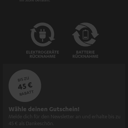
BIS ZU
45 €
RABATT
N
Wähle deinen Gutschein!
Melde dich für den Newsletter an und erhalte bis zu
e
45 € als Dankeschön.
w