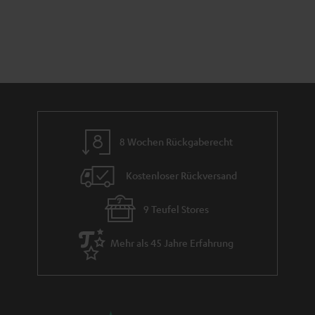
e
n
t
n
a
i
h
e
m
e
8 Wochen Rückgaberecht
Kostenloser Rückversand
9 Teufel Stores
Mehr als 45 Jahre Erfahrung