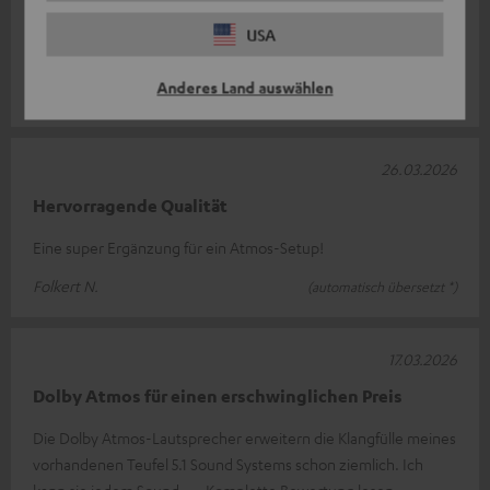
habe(System4-THX und LT4) war es nun an der Zeit den
nächsten Schritt zur klanglichen Vervo
USA
Komplette Bewertung lesen
Anderes Land auswählen
Holger H.
26.03.2026
Hervorragende Qualität
Eine super Ergänzung für ein Atmos-Setup!
Folkert N.
(automatisch übersetzt *)
17.03.2026
Dolby Atmos für einen erschwinglichen Preis
Die Dolby Atmos-Lautsprecher erweitern die Klangfülle meines
vorhandenen Teufel 5.1 Sound Systems schon ziemlich. Ich
kann sie jedem Sound-
Komplette Bewertung lesen