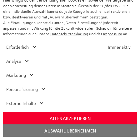
Hier willigst du der Verwendung aller Cookies ein sowie der Weitergabe und
HIFI-LAUTSPRECHER
PRESSE & MARKETING
der Verarbeitung deiner Daten in Staaten außerhalb der EU/des EWR. Für
g
ÖSTERREICH
eine individuelle Auswahl kannst du jede Kategorie auch einzeln aktivieren
SMART HOME
bzw. deaktivieren und mit
„Auswahl übernehmen“
bestätigen.
GESCHÄFTSKUNDEN
Alle Einwilligungen kannst du unter „Daten-Einstellungen“ jederzeit
SCHWEIZ
BLUETOOTH-LAUTSPRECHER
anpassen und mit Wirkung für die Zukunft widerrufen. Schau dir für weitere
PARTNERPROGRAMM
Informationen auch unsere
Datenschutzerklärung
und das
Impressum
an.
KOPFHÖRER
NIEDERLANDE
BLOG
Erforderlich
Immer aktiv
BLUETOOTH-KOPFHÖRER
NEWSLETTER
Analyse
BELGIEN
STEREOANLAGEN
STORES
Marketing
FRANKREICH
LAUTSPRECHER
DEINE VORTEILE BEI TEUFEL
Personalisierung
POLEN
ULTIMA-SERIE
TEUFEL STORY
Externe Inhalte
IN-EAR-KOPFHÖRER
SPANIEN
UNSER MANAGEMENT
ALLES AKZEPTIEREN
FANSHOP
NACHHALTIGKEIT
Chat
AUSWAHL ÜBERNEHMEN
ITALIEN
starten
NEUHEITEN
Technische Änderungen, Tippfehler und Irrtum vorbehalten. Das auf unseren