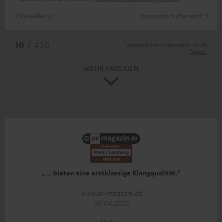
Chevaillier p.
(automatisch übersetzt *)
*
10
/ 430
automatisiert übersetzt durch
DeepL
MEHR ANZEIGEN
„… bieten eine erstklassige Klangqualität.“
www.av-magazin.de
08.04.2020