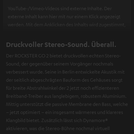
YouTube-/Vimeo-Videos sind externe Inhalte. Der
externe Inhalt kann hier mit nur einem Klick angezeigt
werden. Mit dem Anklicken des Inhalts wird zugestimmt,
dass externe Inhalte angezeigt werden. Dabei können
personenbezogene Daten an Drittplattformen
Druckvoller Stereo-Sound. Überall.
übermittelt werden.
Weitere Informationen sind in der
Der ROCKSTER GO 2 bietet druckvollen echten Stereo-
Datenschutzerklärung unter I zu finden
.
Sound, der gegenüber seinem Vorgänger nochmals
verbessert wurde. Seine in Berlin entwickelte Akustik mit
der seitlich abgeschrägten Bauform des Gehäuses sorgt
für breite Abstrahlwinkel der 2 jetzt noch effizienteren
Breitband-Treiber aus langlebigem, robustem Aluminium.
Mittig unterstützt die passive Membrane den Bass, welche
– jetzt optimiert – ein insgesamt wärmeres und klareres
Klangbild bietet. Zusätzlich lässt sich Dynamore®
aktivieren, was die Stereo-Bühne nochmal virtuell