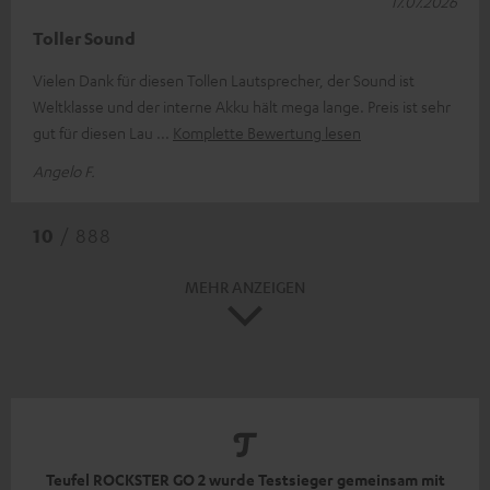
17.07.2026
Toller Sound
Vielen Dank für diesen Tollen Lautsprecher, der Sound ist
Weltklasse und der interne Akku hält mega lange. Preis ist sehr
gut für diesen Lau
Komplette Bewertung lesen
Angelo F.
10
/ 888
MEHR ANZEIGEN
Teufel ROCKSTER GO 2 wurde Testsieger gemeinsam mit