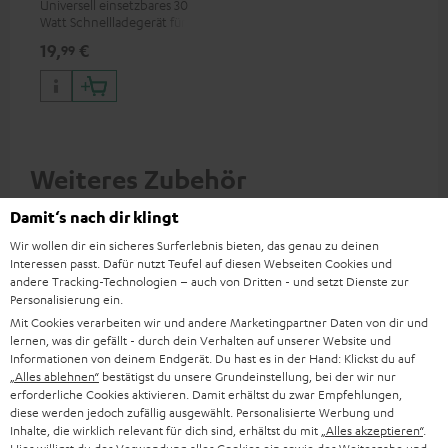
Universell einsetzbares 30
Watt Schnellladegerät für
Kopfhörer & Portables sowie
19,
€
99
Apple iPhones, Android
Smartphones, Tablets und
Geräte mit USB-C-Anschluss
Weiteres Zubehör
Damit‘s nach dir klingt
Wir wollen dir ein sicheres Surferlebnis bieten, das genau zu deinen
Interessen passt. Dafür nutzt Teufel auf diesen Webseiten Cookies und
andere Tracking-Technologien – auch von Dritten - und setzt Dienste zur
Personalisierung ein.
Mit Cookies verarbeiten wir und andere Marketingpartner Daten von dir und
lernen, was dir gefällt - durch dein Verhalten auf unserer Website und
Informationen von deinem Endgerät. Du hast es in der Hand: Klickst du auf
„Alles ablehnen“
bestätigst du unsere Grundeinstellung, bei der wir nur
erforderliche Cookies aktivieren. Damit erhältst du zwar Empfehlungen,
diese werden jedoch zufällig ausgewählt. Personalisierte Werbung und
VARTA Wireless Power
USB-C PD Kabel 1,5m
US
Inhalte, die wirklich relevant für dich sind, erhältst du mit
„Alles akzeptieren“
.
Bank