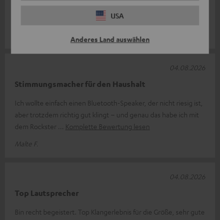
kräftiger Bass auch bei voller Lautstärke. Bin sehr zufrieden und
USA
kann sie nu
Komplette Bewertung lesen
Johann R.
Anderes Land auswählen
04.08.2026
Stimmungsmacher für den Haushalt
Ich wollte einfach einen Bluetooth-Speaker, der nicht riesig ist,
aber trotzdem richtig gut klingt – und genau das habe ich mit
dem Rockster
Komplette Bewertung lesen
Malte F.
04.08.2026
Top Lautsprecher
Bin recht begeistert. Top Klangerlebnis für die Größe, sehr gute