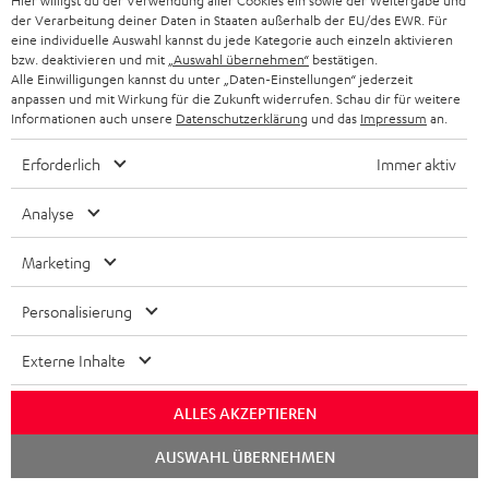
Hier willigst du der Verwendung aller Cookies ein sowie der Weitergabe und
der Verarbeitung deiner Daten in Staaten außerhalb der EU/des EWR. Für
2-in-1: Powerbank mit bis zu
Universell einsetzbares
Uni
eine individuelle Auswahl kannst du jede Kategorie auch einzeln aktivieren
18W Ladeleistung über USB
Ladekabel für alle Geräte mit
Wat
bzw. deaktivieren und mit
„Auswahl übernehmen“
bestätigen.
Typ C & Wireless Charger mit
USB-C-Ladeport, passend für
zwe
34,
€
14,
€
29
99
99
Alle Einwilligungen kannst du unter „Daten-Einstellungen“ jederzeit
bis zu 10W Ladestrom
alle Teufel Produkte mit USB-
60 
anpassen und mit Wirkung für die Zukunft widerrufen. Schau dir für weitere
C-Anschluss
Kop
Informationen auch unsere
Datenschutzerklärung
und das
Impressum
an.
Lap
mit
Bet
Erforderlich
Immer aktiv
Ans
Analyse
Lieferumfang
Marketing
ROCKSTER GO 2
Personalisierung
1 × USB-C Kabel – Schwarz
Externe Inhalte
1 × ROCKSTER GO 2 Trageschlaufe
ALLES AKZEPTIEREN
Chat
AUSWAHL ÜBERNEHMEN
starten