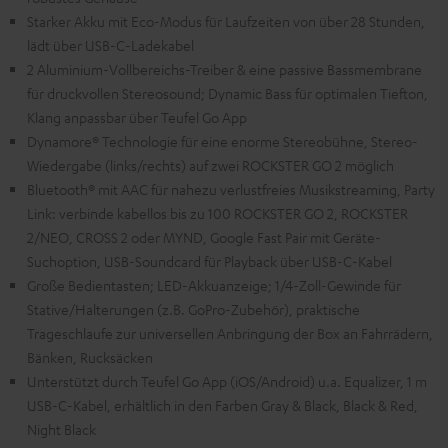
Starker Akku mit Eco-Modus für Laufzeiten von über 28 Stunden,
lädt über USB-C-Ladekabel
2 Aluminium-Vollbereichs-Treiber & eine passive Bassmembrane
für druckvollen Stereosound; Dynamic Bass für optimalen Tiefton,
Klang anpassbar über Teufel Go App
Dynamore® Technologie für eine enorme Stereobühne, Stereo-
Wiedergabe (links/rechts) auf zwei ROCKSTER GO 2 möglich
Bluetooth® mit AAC für nahezu verlustfreies Musikstreaming, Party
Link: verbinde kabellos bis zu 100 ROCKSTER GO 2, ROCKSTER
2/NEO, CROSS 2 oder MYND, Google Fast Pair mit Geräte-
Suchoption, USB-Soundcard für Playback über USB-C-Kabel
Große Bedientasten; LED-Akkuanzeige; 1/4-Zoll-Gewinde für
Stative/Halterungen (z.B. GoPro-Zubehör), praktische
Trageschlaufe zur universellen Anbringung der Box an Fahrrädern,
Bänken, Rucksäcken
Unterstützt durch Teufel Go App (iOS/Android) u.a. Equalizer, 1 m
USB-C-Kabel, erhältlich in den Farben Gray & Black, Black & Red,
Night Black