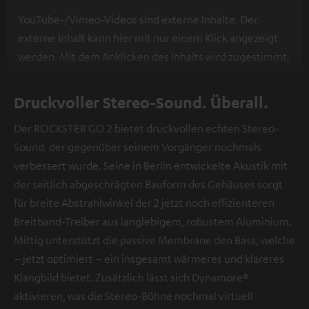
YouTube-/Vimeo-Videos sind externe Inhalte. Der
externe Inhalt kann hier mit nur einem Klick angezeigt
werden. Mit dem Anklicken des Inhalts wird zugestimmt,
dass externe Inhalte angezeigt werden. Dabei können
personenbezogene Daten an Drittplattformen
Druckvoller Stereo-Sound. Überall.
übermittelt werden.
Weitere Informationen sind in der
Der ROCKSTER GO 2 bietet druckvollen echten Stereo-
Datenschutzerklärung unter I zu finden
.
Sound, der gegenüber seinem Vorgänger nochmals
verbessert wurde. Seine in Berlin entwickelte Akustik mit
der seitlich abgeschrägten Bauform des Gehäuses sorgt
für breite Abstrahlwinkel der 2 jetzt noch effizienteren
Breitband-Treiber aus langlebigem, robustem Aluminium.
Mittig unterstützt die passive Membrane den Bass, welche
– jetzt optimiert – ein insgesamt wärmeres und klareres
Klangbild bietet. Zusätzlich lässt sich Dynamore®
aktivieren, was die Stereo-Bühne nochmal virtuell