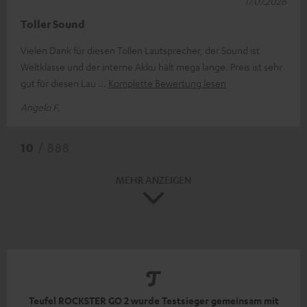
17.07.2026
Toller Sound
Vielen Dank für diesen Tollen Lautsprecher, der Sound ist
Weltklasse und der interne Akku hält mega lange. Preis ist sehr
gut für diesen Lau
Komplette Bewertung lesen
Angelo F.
10
/ 888
MEHR ANZEIGEN
Teufel ROCKSTER GO 2 wurde Testsieger gemeinsam mit