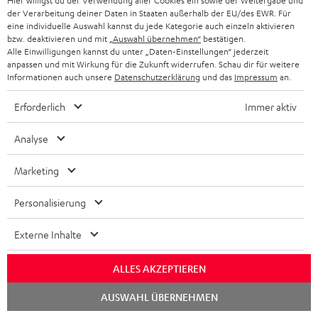
Hier willigst du der Verwendung aller Cookies ein sowie der Weitergabe und
der Verarbeitung deiner Daten in Staaten außerhalb der EU/des EWR. Für
2-in-1: Powerbank mit bis zu
Universell einsetzbares
Uni
eine individuelle Auswahl kannst du jede Kategorie auch einzeln aktivieren
18W Ladeleistung über USB
Ladekabel für alle Geräte mit
Wat
bzw. deaktivieren und mit
„Auswahl übernehmen“
bestätigen.
Typ C & Wireless Charger mit
USB-C-Ladeport, passend für
zwe
34,
€
14,
€
29
99
99
Alle Einwilligungen kannst du unter „Daten-Einstellungen“ jederzeit
bis zu 10W Ladestrom
alle Teufel Produkte mit USB-
60 
anpassen und mit Wirkung für die Zukunft widerrufen. Schau dir für weitere
C-Anschluss
Kop
Informationen auch unsere
Datenschutzerklärung
und das
Impressum
an.
Lap
mit
Bet
Erforderlich
Immer aktiv
Ans
Analyse
Lieferumfang
Marketing
ROCKSTER GO 2
Personalisierung
1 × USB-C Kabel – Schwarz
Externe Inhalte
1 × ROCKSTER GO 2 Trageschlaufe
ALLES AKZEPTIEREN
Chat
AUSWAHL ÜBERNEHMEN
starten