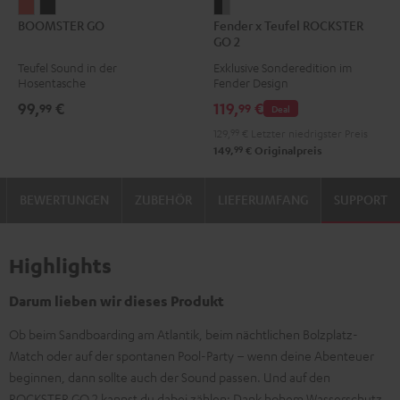
BOOMSTER
BOOMSTER
Fender
BOOMSTER GO
Fender x Teufel ROCKSTER
GO
GO
x
GO 2
Coral
Night
Teufel
Teufel Sound in der
Exklusive Sonderedition im
Red
Black
ROCKSTER
Hosentasche
Fender Design
GO
99,
€
119,
€
99
99
Deal
2
129,
99
€
Letzter niedrigster Preis
Black
99
149,
€
Originalpreis
&
Steel
BEWERTUNGEN
ZUBEHÖR
LIEFERUMFANG
SUPPORT
Highlights
Darum lieben wir dieses Produkt
Ob beim Sandboarding am Atlantik, beim nächtlichen Bolzplatz-
Match oder auf der spontanen Pool-Party – wenn deine Abenteuer
beginnen, dann sollte auch der Sound passen. Und auf den
ROCKSTER GO 2 kannst du dabei zählen: Dank hohem Wasserschutz,