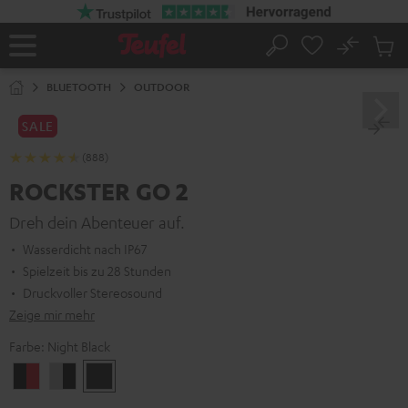
ZUM
NHALT
RINGEN
No
Abs
Startseite
Suche
Artike
im
BLUETOOTH
OUTDOOR
Waren
SALE
(888)
ROCKSTER GO 2
Dreh dein Abenteuer auf.
Wasserdicht nach IP67
Spielzeit bis zu 28 Stunden
Druckvoller Stereosound
Zeige mir mehr
Farbe:
Night Black
Black
Gray
Night
&
&
Black