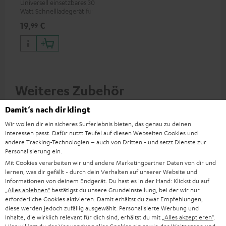
Universell einsetzbares 30
Watt Schnellladegerät für
Kopfhörer & Portables sowie
19,
€
99
Apple iPhones, Android
Smartphones, Tablets und
Geräte mit USB-C-Anschluss
Weiteres Zubehör
Damit‘s nach dir klingt
Wir wollen dir ein sicheres Surferlebnis bieten, das genau zu deinen
Interessen passt. Dafür nutzt Teufel auf diesen Webseiten Cookies und
andere Tracking-Technologien – auch von Dritten - und setzt Dienste zur
Personalisierung ein.
Mit Cookies verarbeiten wir und andere Marketingpartner Daten von dir und
lernen, was dir gefällt - durch dein Verhalten auf unserer Website und
Informationen von deinem Endgerät. Du hast es in der Hand: Klickst du auf
„Alles ablehnen“
bestätigst du unsere Grundeinstellung, bei der wir nur
erforderliche Cookies aktivieren. Damit erhältst du zwar Empfehlungen,
diese werden jedoch zufällig ausgewählt. Personalisierte Werbung und
VARTA Wireless Power
USB-C PD Kabel 1,5m
US
Inhalte, die wirklich relevant für dich sind, erhältst du mit
„Alles akzeptieren“
.
Bank