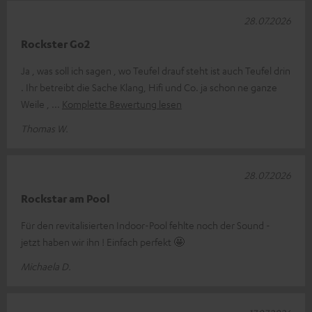
28.07.2026
Rockster Go2
Ja , was soll ich sagen , wo Teufel drauf steht ist auch Teufel drin
. Ihr betreibt die Sache Klang, Hifi und Co. ja schon ne ganze
Weile ,
Komplette Bewertung lesen
Thomas W.
28.07.2026
Rockstar am Pool
Für den revitalisierten Indoor-Pool fehlte noch der Sound -
jetzt haben wir ihn ! Einfach perfekt 🤩
Michaela D.