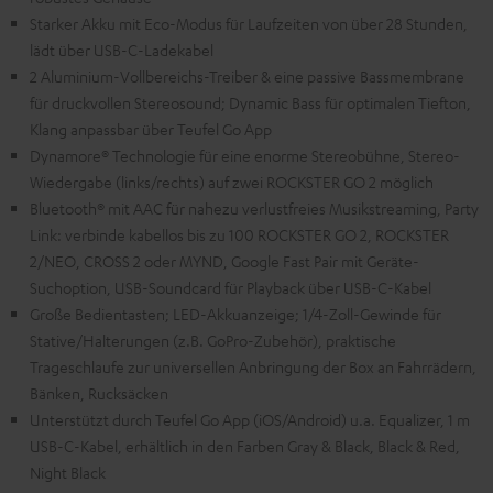
Starker Akku mit Eco-Modus für Laufzeiten von über 28 Stunden,
lädt über USB-C-Ladekabel
2 Aluminium-Vollbereichs-Treiber & eine passive Bassmembrane
für druckvollen Stereosound; Dynamic Bass für optimalen Tiefton,
Klang anpassbar über Teufel Go App
Dynamore® Technologie für eine enorme Stereobühne, Stereo-
Wiedergabe (links/rechts) auf zwei ROCKSTER GO 2 möglich
Bluetooth® mit AAC für nahezu verlustfreies Musikstreaming, Party
Link: verbinde kabellos bis zu 100 ROCKSTER GO 2, ROCKSTER
2/NEO, CROSS 2 oder MYND, Google Fast Pair mit Geräte-
Suchoption, USB-Soundcard für Playback über USB-C-Kabel
Große Bedientasten; LED-Akkuanzeige; 1/4-Zoll-Gewinde für
Stative/Halterungen (z.B. GoPro-Zubehör), praktische
Trageschlaufe zur universellen Anbringung der Box an Fahrrädern,
Bänken, Rucksäcken
Unterstützt durch Teufel Go App (iOS/Android) u.a. Equalizer, 1 m
USB-C-Kabel, erhältlich in den Farben Gray & Black, Black & Red,
Night Black