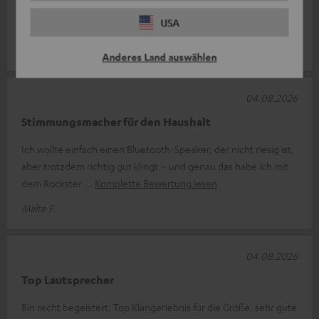
kräftiger Bass auch bei voller Lautstärke. Bin sehr zufrieden und
USA
kann sie nu
Komplette Bewertung lesen
Johann R.
Anderes Land auswählen
04.08.2026
Stimmungsmacher für den Haushalt
Ich wollte einfach einen Bluetooth-Speaker, der nicht riesig ist,
aber trotzdem richtig gut klingt – und genau das habe ich mit
dem Rockster
Komplette Bewertung lesen
Malte F.
04.08.2026
Top Lautsprecher
Bin recht begeistert. Top Klangerlebnis für die Größe, sehr gute