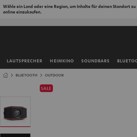
Wähle ein Land oder eine Region, um Inhalte für deinen Standort zu
online einzukaufen.
ZUM
NHALT
RINGEN
LAUTSPRECHER
HEIMKINO
SOUNDBARS
BLUETO
Startseite
BLUETOOTH
OUTDOOR
SALE