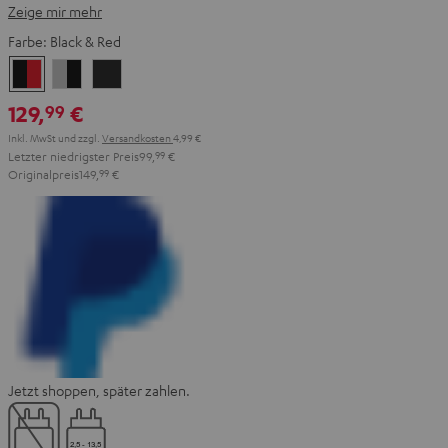
Zeige mir mehr
Farbe:
Black & Red
Black
Gray
Night
&
&
Black
129,
€
99
Red
Black
Inkl. MwSt
und zzgl.
Versandkosten
4,99 €
Letzter niedrigster Preis
99,
99
€
Originalpreis
149,
99
€
Jetzt shoppen, später zahlen.