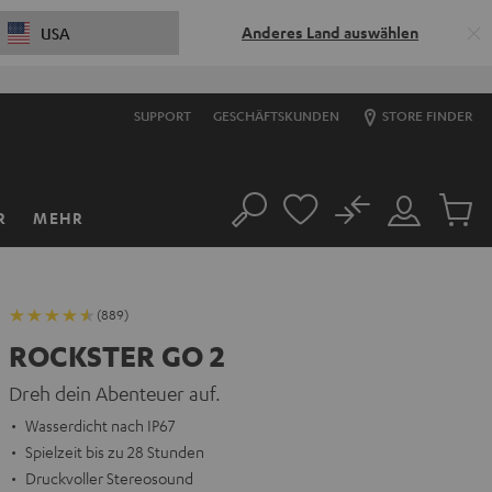
Anderes Land auswählen
USA
SUPPORT
GESCHÄFTSKUNDEN
STORE FINDER
No
R
MEHR
Suche
Mein
Artikel
Konto
im
Warenk
(889)
ROCKSTER GO 2
Dreh dein Abenteuer auf.
Wasserdicht nach IP67
Spielzeit bis zu 28 Stunden
Druckvoller Stereosound