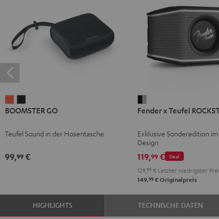
BOOMSTER
BOOMSTER
Fender
BOOMSTER GO
Fender x Teufel ROCKS
GO
GO
x
Coral
Night
Teufel
Teufel Sound in der Hosentasche
Exklusive Sonderedition im
Red
Black
ROCKSTER
Design
GO
99,
€
119,
€
99
99
Deal
2
129,
99
€
Letzter niedrigster Pre
Black
99
149,
€
Originalpreis
&
Steel
HIGHLIGHTS
TECHNISCHE DATEN