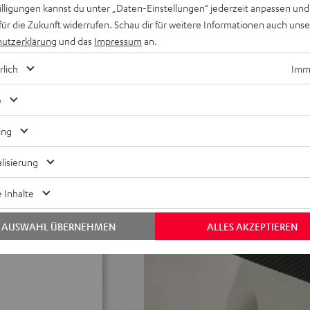
für druckvollen Stereosound;
willigungen kannst du unter „Daten-Einstellungen“ jederzeit anpassen und
 Go App
für die Zukunft widerrufen. Schau dir für weitere Informationen auch uns
edergabe (links/rechts) auf
utzerklärung
und das
Impressum
an.
rlich
Imme
 Link: verbinde kabellos bis
ogle Fast Pair mit Geräte-
e
ive/Halterungen (z.B.
ing
ingung der Box an
lisierung
 USB-C-Kabel, erhältlich in
 Inhalte
ll ROCKSTER GO
AUSWAHL ÜBERNEHMEN
ALLES AKZEPTIEREN