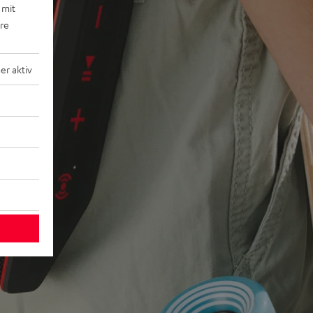
 mit
ere
r aktiv