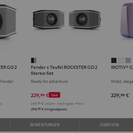
Fender
MOTIV®
MOT
TER GO 2
Fender x Teufel ROCKSTER GO 2
MOTIV® G
x
GO
GO
Stereo-Set
Teufel
2
2
2
 Fender
Ready for adventure
Mobil, elega
ROCKSTER
Night
Silve
S
GO
Black
Whit
L
229,
€
229,
€
99
99
Deal
2
is
249,
99
€
Letzter niedrigster Preis
Stereo-
98
299,
€
Originalpreis
Set
Black
BEWERTUNGEN
ZUBEHÖR
&
Steel