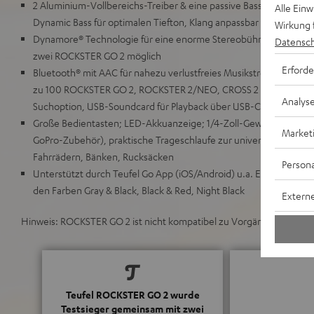
2 Aluminium-Vollbereichs-Treiber & eine passive Bassmembrane 
Alle Ein
Dynamic Bass für optimalen Tiefton, Klang anpassbar über Teufel
Wirkung 
Dynamore® Technologie für eine enorme Stereobühne, Stereo-Wi
Datensch
zwei ROCKSTER GO 2 möglich
Erforde
Bluetooth® mit AAC für nahezu verlustfreies Musikstreaming, Party
zu 100 ROCKSTER GO 2, ROCKSTER 2/NEO, CROSS 2 oder MYND, Go
Analys
Suchoption, USB-Soundcard für Playback über USB-C-Kabel
Große Bedientasten; LED-Akkuanzeige; 1/4-Zoll-Gewinde für Stat
Market
GoPro-Zubehör), praktische Trageschlaufe zur universellen Anbr
Fahrrädern, Bänken, Rucksäcken
Persona
Unterstützt durch Teufel Go App (iOS/Android) u.a. Equalizer, 1 m
den Farben Gray & Black, Black & Red, Night Black
Externe
Hinweis: ROCKSTER GO 2 ist nicht kompatibel zu Vorgänger-Mode
Teufel ROCKSTER GO 2 wurde
Testsieger gemeinsam mit zwei