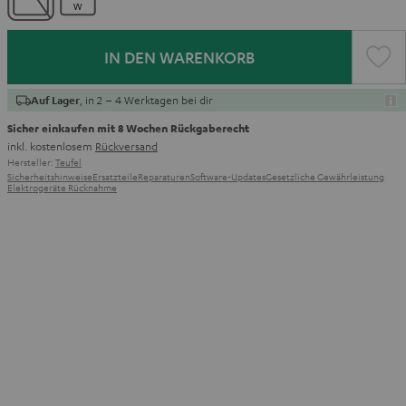
IN DEN WARENKORB
, in 2 – 4 Werktagen bei dir
Auf Lager
Sicher einkaufen mit 8 Wochen Rückgaberecht
inkl. kostenlosem
Rückversand
Hersteller:
Teufel
Sicherheitshinweise
Ersatzteile
Reparaturen
Software-Updates
Gesetzliche Gewährleistung
Elektrogeräte Rücknahme