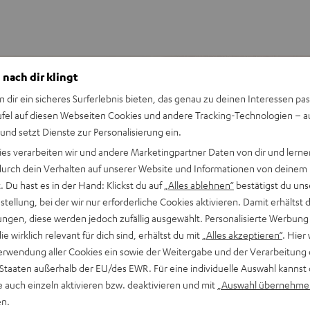
 nach dir klingt
n dir ein sicheres Surferlebnis bieten, das genau zu deinen Interessen pas
ufel auf diesen Webseiten Cookies und andere Tracking-Technologien – 
ch oder auf der spontanen
 und setzt Dienste zur Personalisierung ein.
 Sound passen. Und auf den
ies verarbeiten wir und andere Marketingpartner Daten von dir und lernen
z, robustem Gehäuse und
- durch dein Verhalten auf unserer Website und Informationen von deinem
ets bereit für deine
 Du hast es in der Hand: Klickst du auf
„Alles ablehnen“
bestätigst du uns
tellung, bei der wir nur erforderliche Cookies aktivieren. Damit erhältst 
ngen, diese werden jedoch zufällig ausgewählt. Personalisierte Werbung
die wirklich relevant für dich sind, erhältst du mit
„Alles akzeptieren“
. Hier 
llem Sound, Nachfolger des
erwendung aller Cookies ein sowie der Weitergabe und der Verarbeitung 
 Staaten außerhalb der EU/des EWR. Für eine individuelle Auswahl kannst 
ustes Gehäuse
e auch einzeln aktivieren bzw. deaktivieren und mit
„Auswahl übernehme
 lädt über USB-C-Ladekabel
en.