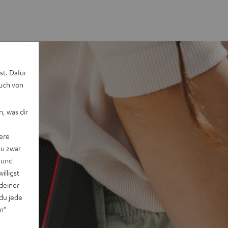
st. Dafür
auch von
, was dir
ere
du zwar
 und
willigst
deiner
du jede
n“