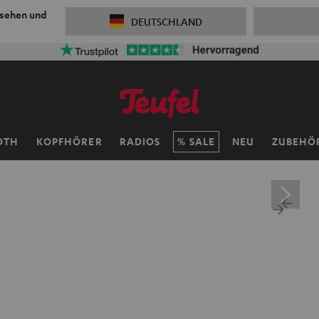
 sehen und
DEUTSCHLAND
OTH
KOPFHÖRER
RADIOS
SALE
NEU
ZUBEHÖ