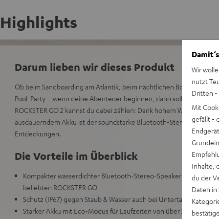
Highlights
Damit‘s
Darum lieben wir dieses Produkt
Wir wolle
nutzt Te
Ob beim Sandboarding am Atlantik, beim nächtlichen Bolzplatz-Mat
Dritten -
Pool-Party – wenn deine Abenteuer beginnen, dann sollte auch der
Mit Cook
ROCKSTER GO 2 kannst du dabei zählen: Dank hohem Wasserschut
gefällt 
ausdauerndem Akku ist der soundstarke Bluetooth-Stereo-Speaker st
Endgerät.
Entdeckungen.
Grundeins
Die Vorteile im Überblick
Empfehlu
Inhalte, 
Kompakter wasserdichter Bluetooth-Stereo-Speaker mit druckvo
du der V
beliebten ROCKSTER GO
Daten in
Schutz (IP67) gegen Staub & Wasser auch bei Untertauchen; rob
Kategori
Starker Akku mit Eco-Modus für Laufzeiten von über 28 Stunden,
bestätig