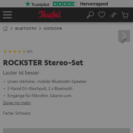
ZUM
NHALT
RINGEN
No
Abs
Startseite
Suche
Artike
im
BLUETOOTH
OUTDOOR
Waren
(61)
ROCKSTER Stereo-Set
Lauter ist besser
Unser stärkster, mobiler Bluetooth-Speaker
2-Kanal DJ-Mischpult, 2 x Bluetooth
Eingänge für Mikrofon, Gitarre uvm.
Zeige mir mehr
Farbe:
Schwarz