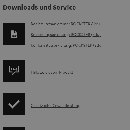
Downloads und Service
D
Bedienungsanleitung: ROCKSTER Akku
o
Bedienungsanleitung: ROCKSTER (Stk.)
k
Konformitätserklärung: ROCKSTER (Stk.)
u
m
e
P
Hilfe zu diesem Produkt
n
r
t
o
e
d
z
I
Gesetzliche Gewährleistung
u
u
n
k
m
f
t
H