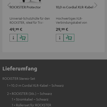
ROCKSTER Protector
10,0 m Cordial XLR-Kabel
An
Kli
Universal-Schutzhülle für den
Hochwertiges XLR-
Uni
ROCKSTER, ideal für Transport
Verbindungskabel von
Ste
und Lagerung
Cordial
49,
€
29,
€
12
99
99
Lieferumfang
ROCKSTER Stereo-Set
1 × 10,0 m Cordial XLR-Kabel – Schwarz
2 × ROCKSTER (Stk.) – Schwarz
1 × Stromkabel – Schwarz
1 × Rollenset für ROCKSTER