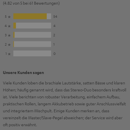
(4.82 von 5 bei 61 Bewertungen)
5
54
4
4
3
2
2
1
1
0
Unsere Kunden sagen
Viele Kunden loben die brachiale Lautstärke, satten Bässe und klaren
Höhen; häufig genannt wird, dass das Stereo‑Duo besonders kraftvoll
ist. Viele berichten von robuster Verarbeitung, einfachem Aufbau,
praktischen Rollen, langem Akkubetrieb sowie guter Anschlussvielfalt
und integriertem Mischpult. Einige Kunden merken an, dass
vereinzelt die Master/Slave‑Pegel abweichen; der Service wird aber
oft positiv erwähnt.