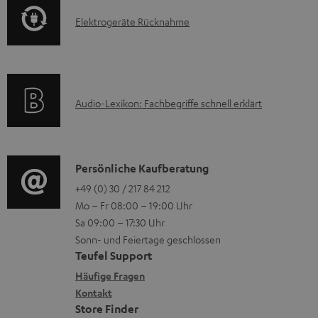
o
F
e
E
Elektrogeräte Rücknahme
r
A
r
l
m
Q
u
e
a
s
n
k
t
t
A
Audio-Lexikon: Fachbegriffe schnell erklärt
t
i
e
u
r
o
r
d
o
n
l
i
K
Persönliche Kaufberatung
g
e
a
o
o
+49 (0) 30 / 217 84 212
e
n
Mo – Fr 08:00 – 19:00 Uhr
d
-
n
r
z
Sa 09:00 – 17:30 Uhr
e
L
t
ä
u
Sonn- und Feiertage geschlossen
n
e
a
t
Teufel Support
r
x
k
e
Häufige Fragen
G
i
Kontakt
t
R
a
Store Finder
k