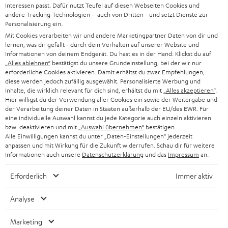
d
Teufel Onlineshops
Interessen passt. Dafür nutzt Teufel auf diesen Webseiten Cookies und
SOUNDBAR
andere Tracking-Technologien – auch von Dritten - und setzt Dienste zur
u
KARRIERE
Personalisierung ein.
DEUTSCHLAND
n
Mit Cookies verarbeiten wir und andere Marketingpartner Daten von dir und
HIFI-LAUTSPRECHER
PRESSE & MARKETING
lernen, was dir gefällt - durch dein Verhalten auf unserer Website und
g
ÖSTERREICH
Informationen von deinem Endgerät. Du hast es in der Hand: Klickst du auf
SMART HOME
„Alles ablehnen“
bestätigst du unsere Grundeinstellung, bei der wir nur
GESCHÄFTSKUNDEN
erforderliche Cookies aktivieren. Damit erhältst du zwar Empfehlungen,
diese werden jedoch zufällig ausgewählt. Personalisierte Werbung und
SCHWEIZ
BLUETOOTH-LAUTSPRECHER
PARTNERPROGRAMM
Inhalte, die wirklich relevant für dich sind, erhältst du mit
„Alles akzeptieren“
.
Hier willigst du der Verwendung aller Cookies ein sowie der Weitergabe und
KOPFHÖRER
der Verarbeitung deiner Daten in Staaten außerhalb der EU/des EWR. Für
NIEDERLANDE
BLOG
eine individuelle Auswahl kannst du jede Kategorie auch einzeln aktivieren
BLUETOOTH-KOPFHÖRER
bzw. deaktivieren und mit
„Auswahl übernehmen“
bestätigen.
NEWSLETTER
Alle Einwilligungen kannst du unter „Daten-Einstellungen“ jederzeit
BELGIEN
anpassen und mit Wirkung für die Zukunft widerrufen. Schau dir für weitere
STEREOANLAGEN
STORES
Informationen auch unsere
Datenschutzerklärung
und das
Impressum
an.
FRANKREICH
LAUTSPRECHER
Erforderlich
Immer aktiv
DEINE VORTEILE BEI TEUFEL
POLEN
ULTIMA-SERIE
Analyse
TEUFEL STORY
IN-EAR-KOPFHÖRER
Marketing
SPANIEN
UNSER MANAGEMENT