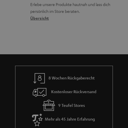
d
ü
r
Erlebe unsere Produkte hautnah und lass dich
o
a
c
a
persönlich im Store beraten.
n
t
k
Übersicht
n
e
n
t
n
a
i
h
e
m
e
8 Wochen Rückgaberecht
Kostenloser Rückversand
9 Teufel Stores
Mehr als 45 Jahre Erfahrung