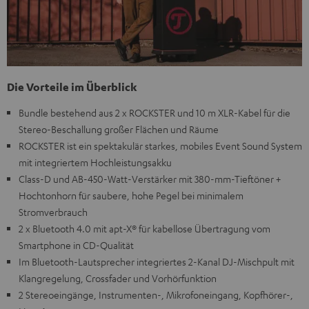
Die Vorteile im Überblick
Bundle bestehend aus 2 x ROCKSTER und 10 m XLR-Kabel für die
Stereo-Beschallung großer Flächen und Räume
ROCKSTER ist ein spektakulär starkes, mobiles Event Sound System
mit integriertem Hochleistungsakku
Class-D und AB-450-Watt-Verstärker mit 380-mm-Tieftöner +
Hochtonhorn für saubere, hohe Pegel bei minimalem
Stromverbrauch
2 x Bluetooth 4.0 mit apt-X® für kabellose Übertragung vom
Smartphone in CD-Qualität
Im Bluetooth-Lautsprecher integriertes 2-Kanal DJ-Mischpult mit
Klangregelung, Crossfader und Vorhörfunktion
2 Stereoeingänge, Instrumenten-, Mikrofoneingang, Kopfhörer-,