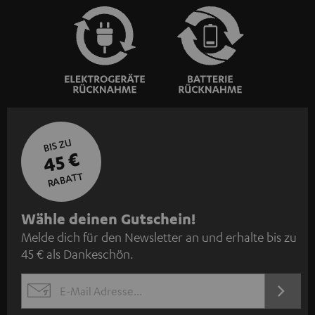
BIS ZU
45 €
RABATT
N
Wähle deinen Gutschein!
Melde dich für den Newsletter an und erhalte bis zu
e
45 € als Dankeschön.
w
s
JETZT
EMAIL
l
ANME
WIDGET