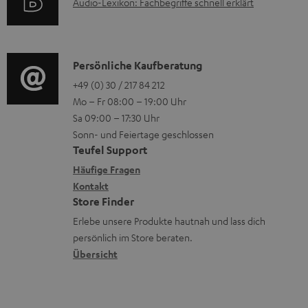
A
Audio-Lexikon: Fachbegriffe schnell erklärt
t
i
u
r
o
d
o
n
i
K
Persönliche Kaufberatung
g
e
o
o
+49 (0) 30 / 217 84 212
e
n
Mo – Fr 08:00 – 19:00 Uhr
-
n
r
z
Sa 09:00 – 17:30 Uhr
L
t
ä
u
Sonn- und Feiertage geschlossen
e
a
t
Teufel Support
r
x
k
e
Häufige Fragen
G
i
Kontakt
t
R
a
Store Finder
k
d
ü
r
Erlebe unsere Produkte hautnah und lass dich
o
a
c
a
persönlich im Store beraten.
n
t
k
Übersicht
n
e
n
t
n
a
i