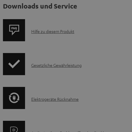
Downloads und Service
P
Hilfe zu diesem Produkt
r
o
d
I
Gesetzliche Gewährleistung
u
n
k
f
t
o
F
E
Elektrogeräte Rücknahme
r
A
l
m
Q
e
a
s
k
t