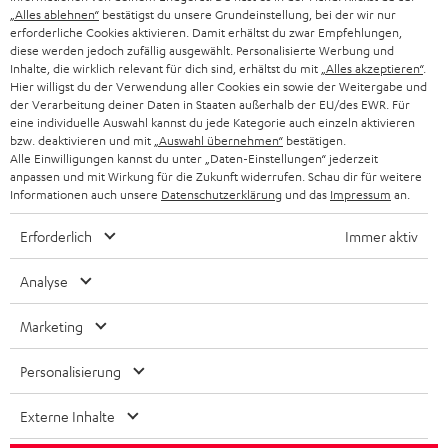
„Alles ablehnen“
bestätigst du unsere Grundeinstellung, bei der wir nur
SCHWEIZ
BLUETOOTH-LAUTSPRECHER
PARTNERPROGRAMM
erforderliche Cookies aktivieren. Damit erhältst du zwar Empfehlungen,
diese werden jedoch zufällig ausgewählt. Personalisierte Werbung und
KOPFHÖRER
Inhalte, die wirklich relevant für dich sind, erhältst du mit
„Alles akzeptieren“
.
NIEDERLANDE
BLOG
Hier willigst du der Verwendung aller Cookies ein sowie der Weitergabe und
der Verarbeitung deiner Daten in Staaten außerhalb der EU/des EWR. Für
BLUETOOTH-KOPFHÖRER
NEWSLETTER
eine individuelle Auswahl kannst du jede Kategorie auch einzeln aktivieren
BELGIEN
bzw. deaktivieren und mit
„Auswahl übernehmen“
bestätigen.
STEREOANLAGEN
Alle Einwilligungen kannst du unter „Daten-Einstellungen“ jederzeit
STORES
anpassen und mit Wirkung für die Zukunft widerrufen. Schau dir für weitere
FRANKREICH
LAUTSPRECHER
Informationen auch unsere
Datenschutzerklärung
und das
Impressum
an.
DEINE VORTEILE BEI TEUFEL
Erforderlich
Immer aktiv
POLEN
ULTIMA-SERIE
TEUFEL STORY
Analyse
IN-EAR-KOPFHÖRER
SPANIEN
UNSER MANAGEMENT
Marketing
FANSHOP
NACHHALTIGKEIT
ITALIEN
NEUHEITEN
Personalisierung
Technische Änderungen, Tippfehler und Irrtum vorbehalten. Das auf unseren
UNSERE WERTE
Fotos abgebildete Zubehör ist nicht im Lieferumfang enthalten. Etwaige
USA
Entsorgungsgebühren für Batterien sind im Preis inbegriffen.
Externe Inhalte
BILDUNGSRABATT