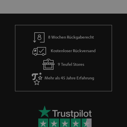
h
e
m
e
8 Wochen Rückgaberecht
Kostenloser Rückversand
9 Teufel Stores
Mehr als 45 Jahre Erfahrung