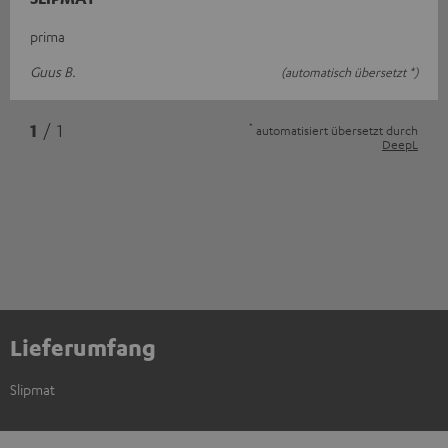
prima
Guus B.
(automatisch übersetzt *)
*
1
/ 1
automatisiert übersetzt durch
DeepL
Lieferumfang
Slipmat