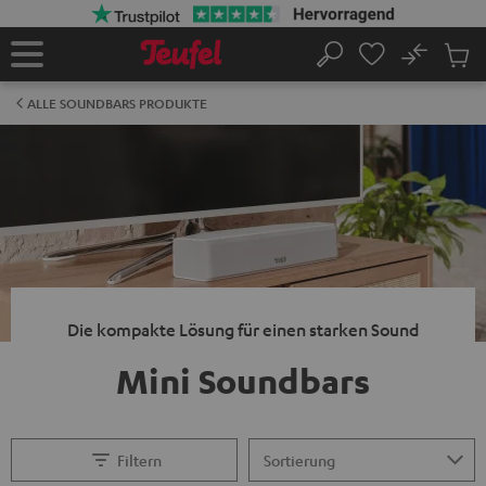
ZUM
NHALT
RINGEN
No
Abs
Startseite
Suche
Artike
im
ALLE SOUNDBARS PRODUKTE
Waren
Die kompakte Lösung für einen starken Sound
Mini Soundbars
Filtern