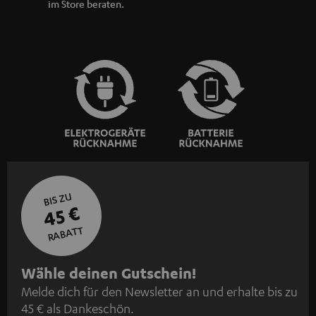
im Store beraten.
BIS ZU
45 €
RABATT
N
Wähle deinen Gutschein!
Melde dich für den Newsletter an und erhalte bis zu
e
45 € als Dankeschön.
w