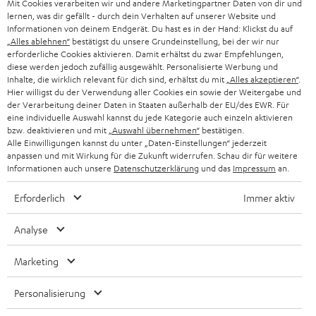
n
Mit Cookies verarbeiten wir und andere Marketingpartner Daten von dir und
HIFI-LAUTSPRECHER
PRESSE & MARKETING
lernen, was dir gefällt - durch dein Verhalten auf unserer Website und
g
ÖSTERREICH
Informationen von deinem Endgerät. Du hast es in der Hand: Klickst du auf
SMART HOME
„Alles ablehnen“
bestätigst du unsere Grundeinstellung, bei der wir nur
GESCHÄFTSKUNDEN
erforderliche Cookies aktivieren. Damit erhältst du zwar Empfehlungen,
SCHWEIZ
BLUETOOTH-LAUTSPRECHER
diese werden jedoch zufällig ausgewählt. Personalisierte Werbung und
PARTNERPROGRAMM
Inhalte, die wirklich relevant für dich sind, erhältst du mit
„Alles akzeptieren“
.
Hier willigst du der Verwendung aller Cookies ein sowie der Weitergabe und
KOPFHÖRER
der Verarbeitung deiner Daten in Staaten außerhalb der EU/des EWR. Für
NIEDERLANDE
BLOG
eine individuelle Auswahl kannst du jede Kategorie auch einzeln aktivieren
BLUETOOTH-KOPFHÖRER
bzw. deaktivieren und mit
„Auswahl übernehmen“
bestätigen.
NEWSLETTER
Alle Einwilligungen kannst du unter „Daten-Einstellungen“ jederzeit
BELGIEN
anpassen und mit Wirkung für die Zukunft widerrufen. Schau dir für weitere
STEREOANLAGEN
STORES
Informationen auch unsere
Datenschutzerklärung
und das
Impressum
an.
FRANKREICH
LAUTSPRECHER
Erforderlich
Immer aktiv
DEINE VORTEILE BEI TEUFEL
POLEN
ULTIMA-SERIE
Analyse
TEUFEL STORY
IN-EAR-KOPFHÖRER
SPANIEN
UNSER MANAGEMENT
Marketing
FANSHOP
NACHHALTIGKEIT
Personalisierung
ITALIEN
NEUHEITEN