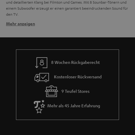
und detaillierten Klang bei Filmton und Games. Mit 8 Sounbar-Tönern und
einem Subwoofer erzeugt er einen garantiert beeindruckenden Sound für
den TV.
Mehr anzeigen
Kompakt, kompakter, Mini-Soundbar
Die neuste Generation der Teufel Soundbar ist die Mini-Soundbar:
Cinebar
One
. Die kleine Soundbar mit der größten Klappe besitzt 4 High-
Performance-Töner und nutzt, ähnlich wie der Bamster Pro, die Teufel
Dynamore Ultra Technologie mit Side-Firing-Speaker für einen breiteren
Raumklang. Ebenfalls enthalten sind Bluetooth, HDMI CEC und ARC, Line-
8 Wochen Rückgaberecht
In, ein optischer Digitaleingang und eine Fernbedienung.
Zudem ist der kleine Teufel dank einer integrierten Soundkarte,
auch als
Kostenloser Rückversand
Wer also spontan auf
einzelner Bluetooth Lautsprecher verwendbar!
Reisen geht, kann die Soundbar einfach mitnehmen und an jeden
9 Teufel Stores
Fernseher über HDMI anschließen, oder einfach Musik über das
Smartphone bzw. Tablet abspielen (kein Akku verbaut, nur per
Stromanschluss).
Mehr als 45 Jahre Erfahrung
Mini-Soundbar mit mehr Power – Die Cinebar One Plus
Die
Cinebar One Plus
legt noch eine Schippe oben drauf. Damit der bereits
starke Sound der Cinebar noch stärker wird, gibt es die Cinebar One in der
Plus-Variante mit einem Subwoofer. Somit ist es
das perfekte Duo für