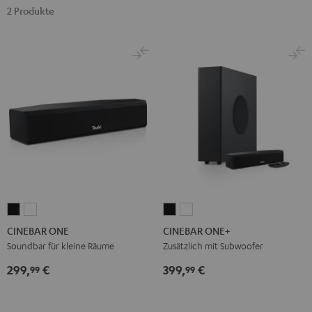
2 Produkte
CINEBAR
CINEBAR
CINEBAR
CINEBAR
ONE
ONE
ONE+
ONE+
CINEBAR ONE
CINEBAR ONE+
Black
White
Black
White
Soundbar für kleine Räume
Zusätzlich mit Subwoofer
299,
€
399,
€
99
99