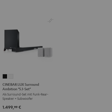
Dolby
Dolby
Weiß
Atmos
Atmos
"5.1-
"5.1-
Set"
Set"
Schwarz
Weiß
CINEBAR
CINEBAR
LUX
LUX
CINEBAR LUX Surround
Ambition "5.1-Set"
Surround
Surround
Als Surround-Set mit Funk-Rear-
Ambition
Ambition
Speaker + Subwoofer
"5.1-
"5.1-
1.499,
€
Set"
Set"
99