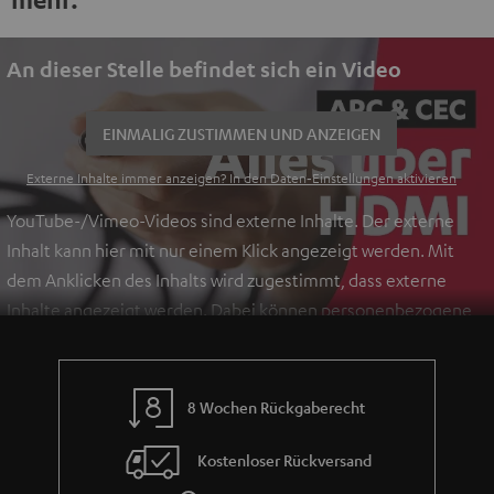
An dieser Stelle befindet sich ein Video
EINMALIG ZUSTIMMEN UND ANZEIGEN
Externe Inhalte immer anzeigen? In den Daten‑Einstellungen aktivieren
YouTube-/Vimeo-Videos sind externe Inhalte. Der externe
Inhalt kann hier mit nur einem Klick angezeigt werden. Mit
dem Anklicken des Inhalts wird zugestimmt, dass externe
Inhalte angezeigt werden. Dabei können personenbezogene
Daten an Drittplattformen übermittelt werden.
Weitere
Informationen sind in der Datenschutzerklärung unter I zu
finden
.
8 Wochen Rückgaberecht
Kostenloser Rückversand