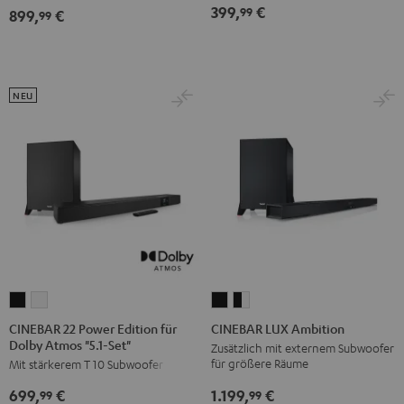
Dolby
Dolby
399,
€
99
899,
€
99
Atmos
Atmos
"7.1-
"7.1-
Set"
Set"
Schwarz
Weiß
NEU
CINEBAR
CINEBAR
CINEBAR
CINEBAR
22
22
LUX
LUX
CINEBAR 22 Power Edition für
CINEBAR LUX Ambition
Dolby Atmos "5.1-Set"
Power
Power
Ambition
Ambition
Zusätzlich mit externem Subwoofer
für größere Räume
Mit stärkerem T 10 Subwoofer
Edition
Edition
Schwarz
Schwarz
für
für
/
1.199,
€
699,
€
99
99