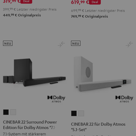
319,
€
99
619,
€
Deal
Atmos
Atmos
99
Deal
"2.1-
"2.1-
"4.1-
"4.1-
399,
99
€
Letzter niedrigster Preis
Set"
Set"
699,
99
€
Letzter niedrigster Preis
99
449,
€
Originalpreis
Set"
Set"
99
749,
€
Originalpreis
Schwarz
Weiß
Schwarz
Weiß
NEU
NEU
CINEBAR
CINEBAR
CINEBAR
CINEBAR
22
22
22
22
CINEBAR 22 Surround Power
CINEBAR 22 für Dolby Atmos
Edition für Dolby Atmos "7.1-Set"
Surround
Surround
für
für
"5.1-Set"
7.1-System mit stärkerem
Power
Power
Dolby
Dolby