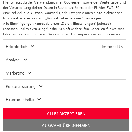
Hier willigst du der Verwendung aller Cookies ein sowie der Weitergabe und
N
Wähle deinen Gutschein!
der Verarbeitung deiner Daten in Staaten außerhalb der EU/des EWR. Für
Melde dich für den Newsletter an und erhalte bis zu
e
eine individuelle Auswahl kannst du jede Kategorie auch einzeln aktivieren
bzw. deaktivieren und mit
„Auswahl übernehmen“
bestätigen.
45 € als Dankeschön.
w
Alle Einwilligungen kannst du unter „Daten-Einstellungen“ jederzeit
anpassen und mit Wirkung für die Zukunft widerrufen. Schau dir für weitere
s
Informationen auch unsere
Datenschutzerklärung
und das
Impressum
an.
JETZT
EMAIL
l
ANME
WIDGET
Erforderlich
Immer aktiv
e
t
Analyse
t
Marketing
e
r
Personalisierung
a
Externe Inhalte
n
Kategorien
m
ALLES AKZEPTIEREN
HEIMKINO
e
Unternehmen
Chat
AUSWAHL ÜBERNEHMEN
l
starten
HEIMKINO-KOMPLETTANLAGEN