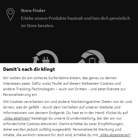
Du bleibst lieber deiner CD- oder Plattensammlung treu statt zu streamen?
Store Finder
Kein Problem mit den Teufel WLAN-Soundbars: Selbstverständlich kannst
Erlebe unsere Produkte hautnah und lass dich persönlich
du über Line-in auch deinen CD-Player oder Schallplattenspieler
im Store beraten.
anschließen und deine Lieblingsmusik genießen. Die Soundbars sind
außerdem mit Internetradio Tune In ausgestattet. So kannst du deine
hören – und jederzeit per App oder
Lieblingssender in bester Qualität
Funkfernbedienung lauter drehen, wenn deine Lieblingssongs laufen.
Multiroom-Sound mit deiner Soundbar
Du willst deine Musik nicht nur in einem Raum hören, sondern in der
Damit‘s nach dir klingt
ganzen Wohnung? Kombiniere deine Teufel WLAN-Soundbar mit
Wir wollen dir ein sicheres Surferlebnis bieten, das genau zu deinen
wie dem Teufel One S oder einem
multiroomfähigen Lautsprechern
Interessen passt. Dafür nutzt Teufel auf diesen Webseiten Cookies und
anderen
WLAN-Lautsprecher
. So streamst du bei einer Party überall
andere Tracking-Technologien – auch von Dritten - und setzt Dienste zur
dieselbe Musik – oder aber im Wohnzimmer Hip-Hop, in der Küche
Personalisierung ein.
Rockmusik und im Flur das Beste aus den Achtzigern.
Mit Cookies verarbeiten wir und andere Marketingpartner Daten von dir und
lernen, was dir gefällt - durch dein Verhalten auf unserer Website und
BIS ZU
Informationen von deinem Endgerät. Du hast es in der Hand: Klickst du auf
45 €
„Alles ablehnen“
bestätigst du unsere Grundeinstellung, bei der wir nur
RABATT
erforderliche Cookies aktivieren. Damit erhältst du zwar Empfehlungen,
diese werden jedoch zufällig ausgewählt. Personalisierte Werbung und
Inhalte, die wirklich relevant für dich sind, erhältst du mit
„Alles akzeptieren“
.