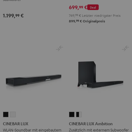
699,
€
99
Deal
1.199,
€
99
749,
99
€
Letzter niedrigster Preis
99
899,
€
Originalpreis
CINEBAR
CINEBAR
CINEBAR
CINEBAR
LUX
LUX
LUX
LUX
CINEBAR LUX
CINEBAR LUX Ambition
Schwarz
Weiß
Ambition
Ambition
WLAN-Soundbar mit eingebautem
Zusätzlich mit externem Subwoofer