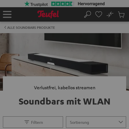
ZUM
NHALT
RINGEN
No
Abs
Startseite
Suche
Artike
im
ALLE SOUNDBARS PRODUKTE
Waren
Verlustfrei, kabellos streamen
Soundbars mit WLAN
Filtern