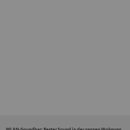
WLAN-Soundbar: Bester Sound in der ganzen Wohnung