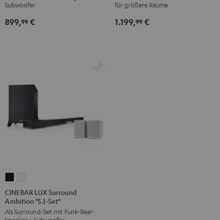
Subwoofer
für größere Räume
Schwarz
Schwarz
/
899,
€
1.199,
€
99
99
Weiß
CINEBAR
CINEBAR
LUX
LUX
CINEBAR LUX Surround
Ambition "5.1-Set"
Surround
Surround
Als Surround-Set mit Funk-Rear-
Ambition
Ambition
Speaker + Subwoofer