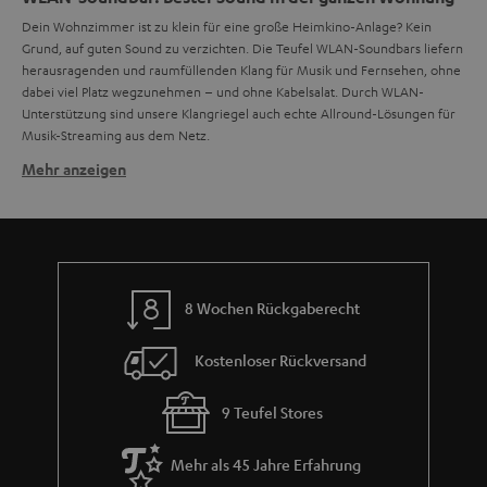
Dein Wohnzimmer ist zu klein für eine große Heimkino-Anlage? Kein
Grund, auf guten Sound zu verzichten. Die Teufel WLAN-Soundbars liefern
herausragenden und raumfüllenden Klang für Musik und Fernsehen, ohne
dabei viel Platz wegzunehmen – und ohne Kabelsalat. Durch WLAN-
Unterstützung sind unsere Klangriegel auch echte Allround-Lösungen für
Musik-Streaming aus dem Netz.
Mehr anzeigen
WLAN-Soundbars als unauffälliger Blickfang
Sie benötigen kaum Platz und sehen dazu noch richtig stylish aus: Teufel
Soundbars mit Raumfeld-Technologie sind ein Ersatz für klassische Dolby-
Surround-Systeme. Sie erzeugen einen
mit nur
raumfüllenden Klang
einem Gerät und einem Subwoofer. Die
benötigt noch nicht
Cinebar Lux
einmal einen externen Subwoofer. Auch sie passt auf jedes Regal oder
8 Wochen Rückgaberecht
Sideboard, aber warum sollte man diesen eleganten Blickfang verstecken?
Kostenloser Rückversand
Der Sound ist hier ohne externen Subwoofer wuchtig und präzise. Dafür
sorgen zwölf Töner und vier passive Bassmembrane die ordentlich Bass
und Volumen in den Sound bringen.
9 Teufel Stores
Du willst deine Soundbar hauptsächlich für dein Heimkino einsetzen?
Mehr als 45 Jahre Erfahrung
Platziere ihn auf deinem Sideboard oder unterhalb des Fernsehers. Unsere