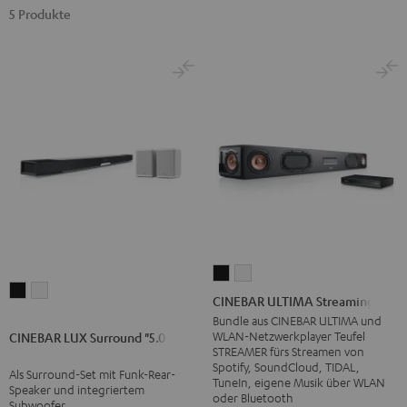
5 Produkte
CINEBAR
CINEBAR
CINEBAR
CINEBAR
ULTIMA
ULTIMA
CINEBAR ULTIMA Streaming
LUX
LUX
Streaming
Streaming
Bundle aus CINEBAR ULTIMA und
Surround
Surround
WLAN-Netzwerkplayer Teufel
CINEBAR LUX Surround "5.0-Set"
Schwarz
Weiß
STREAMER fürs Streamen von
"5.0-
"5.0-
Spotify, SoundCloud, TIDAL,
Als Surround-Set mit Funk-Rear-
Set"
Set"
TuneIn, eigene Musik über WLAN
Speaker und integriertem
oder Bluetooth
Schwarz
Weiß
Subwoofer