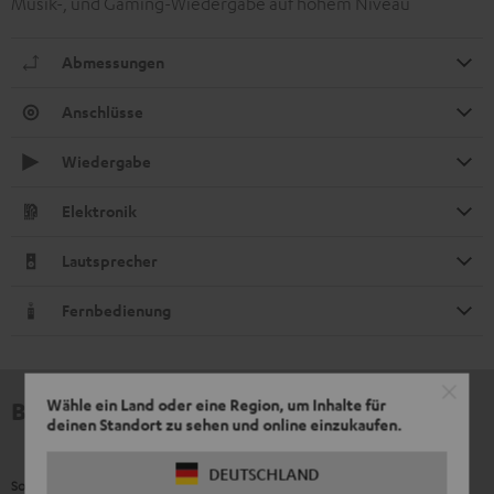
Musik-, und Gaming-Wiedergabe auf hohem Niveau
Abmessungen
Anschlüsse
Wiedergabe
Elektronik
Lautsprecher
Fernbedienung
Wähle ein Land oder eine Region, um Inhalte für
Bewertungen
deinen Standort zu sehen und online einzukaufen.
DEUTSCHLAND
So bewerten Kunden dieses Produkt