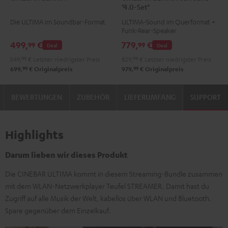
"4.0-Set"
Schwarz
Weiß
Surround
Surround
Die ULTIMA im Soundbar-Format
ULTIMA-Sound im Querformat +
"4.0-
"4.0-
Funk-Rear-Speaker
Set"
Set"
499,
€
779,
€
99
99
Deal
Deal
Schwarz
Weiß
549,
99
€
Letzter niedrigster Preis
829,
99
€
Letzter niedrigster Preis
99
99
699,
€
Originalpreis
979,
€
Originalpreis
BEWERTUNGEN
ZUBEHÖR
LIEFERUMFANG
SUPPORT
Highlights
Darum lieben wir dieses Produkt
Die CINEBAR ULTIMA kommt in diesem Streaming-Bundle zusammen
mit dem WLAN-Netzwerkplayer Teufel STREAMER. Damit hast du
Zugriff auf alle Musik der Welt, kabellos über WLAN und Bluetooth.
Spare gegenüber dem Einzelkauf.