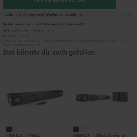
IN DEN WARENKORB
Innerhalb von zwei Wochen versandbereit
Sicher einkaufen mit 8 Wochen Rückgaberecht
inkl. kostenlosem
Rückversand
Hersteller:
Teufel
Sicherheitshinweise
Ersatzteile
Reparaturen
Software-Updates
Gesetzliche Gewährleistung
Elektrogeräte Rücknahme
Das könnte dir auch gefallen
CINEBAR
CINEBAR
CINEBAR
CINEBAR
CINEBAR ULTIMA
CINEBAR ULTIMA Surround
ULTIMA
ULTIMA
ULTIMA
ULTIMA