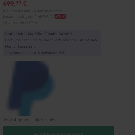
699,
€
99
Inkl. MwSt
und zzgl.
Versandkosten
19,99 €
Letzter niedrigster Preis
749,
99
€
-50,
‐
€
Originalpreis
899,
99
€
1
Gratis USB-C Kopfhörer
Teufel MOVE 2
Code kopieren und im Warenkorb einlösen.
MOV-T4S
Nur für kurze Zeit
Angebot endet in
0
1
D
:
0
4
H
:
0
4
M
:
4
6
S
Jetzt shoppen, später zahlen.