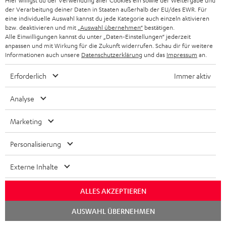
Hier willigst du der Verwendung aller Cookies ein sowie der Weitergabe und
Mehr...
der Verarbeitung deiner Daten in Staaten außerhalb der EU/des EWR. Für
eine individuelle Auswahl kannst du jede Kategorie auch einzeln aktivieren
bzw. deaktivieren und mit
„Auswahl übernehmen“
bestätigen.
Alle Einwilligungen kannst du unter „Daten-Einstellungen“ jederzeit
anpassen und mit Wirkung für die Zukunft widerrufen. Schau dir für weitere
Informationen auch unsere
Datenschutzerklärung
und das
Impressum
an.
„… für bassstarkes Heimkino mit virtuellem Raumklang …“
Erforderlich
Immer aktiv
Satvision
Analyse
03/2020
Marketing
Mehr...
Personalisierung
Externe Inhalte
ALLES AKZEPTIEREN
„Starker Sound im Alleingang“
Chat
AUSWAHL ÜBERNEHMEN
starten
www.chip.de