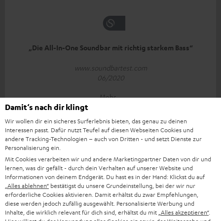
„Die All-In-One Soundbar mit richtig starkem Bass“
www.soundbartest.com
06/2020
Mehr...
Damit‘s nach dir klingt
Wir wollen dir ein sicheres Surferlebnis bieten, das genau zu deinen
Interessen passt. Dafür nutzt Teufel auf diesen Webseiten Cookies und
andere Tracking-Technologien – auch von Dritten - und setzt Dienste zur
Personalisierung ein.
Mit Cookies verarbeiten wir und andere Marketingpartner Daten von dir und
lernen, was dir gefällt - durch dein Verhalten auf unserer Website und
„Dynamik und Raumtiefe gefallen …“
Informationen von deinem Endgerät. Du hast es in der Hand: Klickst du auf
„Alles ablehnen“
bestätigst du unsere Grundeinstellung, bei der wir nur
Video
erforderliche Cookies aktivieren. Damit erhältst du zwar Empfehlungen,
diese werden jedoch zufällig ausgewählt. Personalisierte Werbung und
03/2020
Inhalte, die wirklich relevant für dich sind, erhältst du mit
„Alles akzeptieren“
.