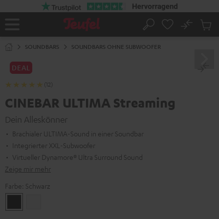
ZUM
NHALT
RINGEN
No
Abs
Startseite
Suche
Artike
im
SOUNDBARS
SOUNDBARS OHNE SUBWOOFER
Waren
DEAL
(12)
CINEBAR ULTIMA Streaming
Dein Alleskönner
Brachialer ULTIMA-Sound in einer Soundbar
Integrierter XXL-Subwoofer
Virtueller Dynamore® Ultra Surround Sound
Zeige mir mehr
Farbe:
Schwarz
Schwarz
Weiß