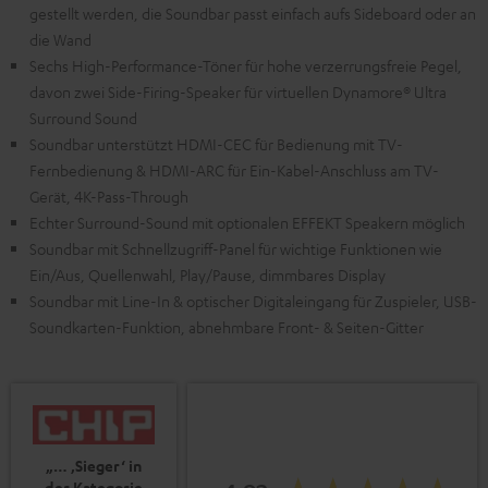
gestellt werden, die Soundbar passt einfach aufs Sideboard oder an
die Wand
Sechs High-Performance-Töner für hohe verzerrungsfreie Pegel,
davon zwei Side-Firing-Speaker für virtuellen Dynamore® Ultra
Surround Sound
Soundbar unterstützt HDMI-CEC für Bedienung mit TV-
Fernbedienung & HDMI-ARC für Ein-Kabel-Anschluss am TV-
Gerät, 4K-Pass-Through
Echter Surround-Sound mit optionalen EFFEKT Speakern möglich
Soundbar mit Schnellzugriff-Panel für wichtige Funktionen wie
Ein/Aus, Quellenwahl, Play/Pause, dimmbares Display
Soundbar mit Line-In & optischer Digitaleingang für Zuspieler, USB-
Soundkarten-Funktion, abnehmbare Front- & Seiten-Gitter
„… ‚Sieger‘ in
der Kategorie