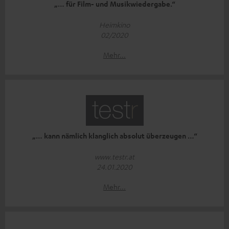
„… für Film- und Musikwiedergabe.“
Heimkino
02/2020
Mehr...
„… kann nämlich klanglich absolut überzeugen …“
www.testr.at
24.01.2020
Mehr...