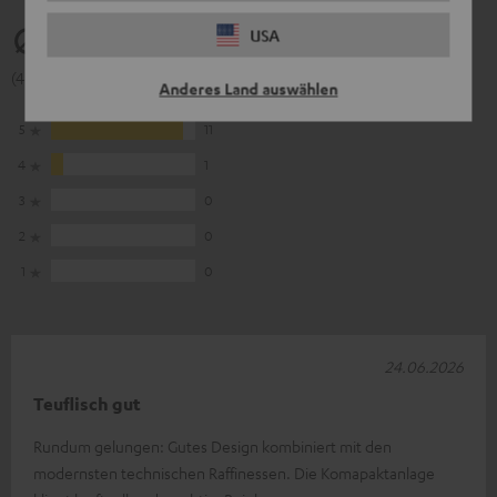
4.92
USA
(4.92 von 5 bei 12 Bewertungen)
Anderes Land auswählen
5
11
4
1
3
0
2
0
1
0
24.06.2026
Teuflisch gut
Rundum gelungen: Gutes Design kombiniert mit den
modernsten technischen Raffinessen. Die Komapaktanlage